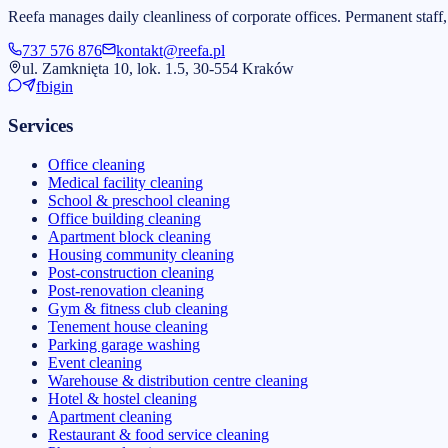
Reefa manages daily cleanliness of corporate offices. Permanent staff,
737 576 876
kontakt@reefa.pl
ul. Zamknięta 10, lok. 1.5, 30-554 Kraków
fb
ig
in
Services
Office cleaning
Medical facility cleaning
School & preschool cleaning
Office building cleaning
Apartment block cleaning
Housing community cleaning
Post-construction cleaning
Post-renovation cleaning
Gym & fitness club cleaning
Tenement house cleaning
Parking garage washing
Event cleaning
Warehouse & distribution centre cleaning
Hotel & hostel cleaning
Apartment cleaning
Restaurant & food service cleaning