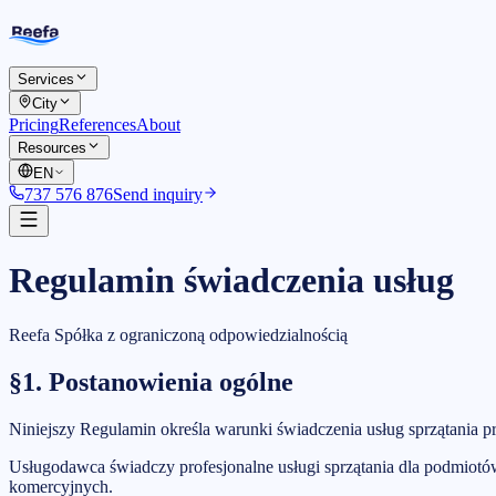
Services
City
Pricing
References
About
Resources
EN
737 576 876
Send inquiry
Regulamin świadczenia usług
Reefa Spółka z ograniczoną odpowiedzialnością
§1. Postanowienia ogólne
Niniejszy Regulamin określa warunki świadczenia usług sprzątania p
Usługodawca świadczy profesjonalne usługi sprzątania dla podmiot
komercyjnych.