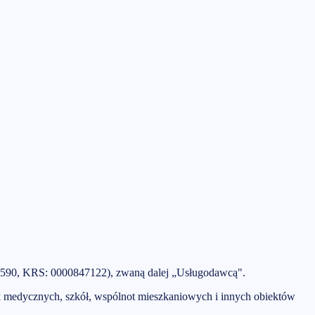
590
, KRS:
0000847122
), zwaną dalej „Usługodawcą".
k medycznych, szkół, wspólnot mieszkaniowych i innych obiektów