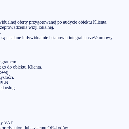
dualnej oferty przygotowanej po audycie obiektu Klienta.
eprowadzenia wizji lokalnej.
.
są ustalane indywidualnie i stanowią integralną część umowy.
nogramem.
go do obiektu Klienta.
owej.
ystości.
 PLN
.
ji usług.
ry VAT.
 koordynatora lub systemu QR-kodów.