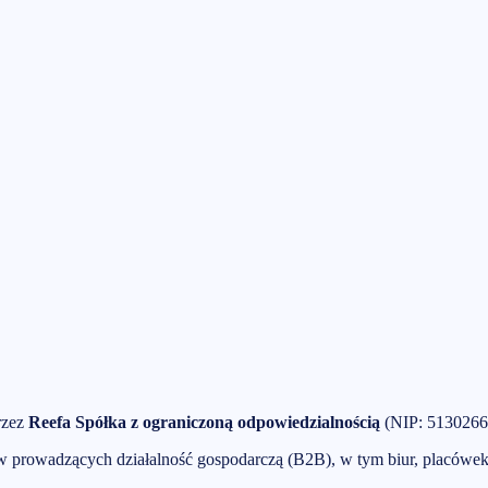
rzez
Reefa Spółka z ograniczoną odpowiedzialnością
(NIP:
5130266
ów prowadzących działalność gospodarczą (B2B), w tym biur, placówe