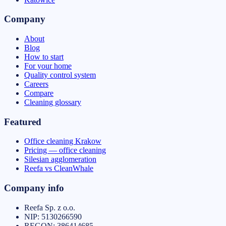
Company
About
Blog
How to start
For your home
Quality control system
Careers
Compare
Cleaning glossary
Featured
Office cleaning Krakow
Pricing — office cleaning
Silesian agglomeration
Reefa vs CleanWhale
Company info
Reefa Sp. z o.o.
NIP:
5130266590
REGON:
386414685