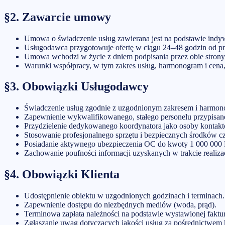
§2. Zawarcie umowy
Umowa o świadczenie usług zawierana jest na podstawie indywi
Usługodawca przygotowuje ofertę w ciągu 24–48 godzin od prz
Umowa wchodzi w życie z dniem podpisania przez obie strony
Warunki współpracy, w tym zakres usług, harmonogram i cena, 
§3. Obowiązki Usługodawcy
Świadczenie usług zgodnie z uzgodnionym zakresem i harmo
Zapewnienie wykwalifikowanego, stałego personelu przypisane
Przydzielenie dedykowanego koordynatora jako osoby kontakt
Stosowanie profesjonalnego sprzętu i bezpiecznych środków cz
Posiadanie aktywnego ubezpieczenia OC do kwoty
1 000 000
Zachowanie poufności informacji uzyskanych w trakcie realizac
§4. Obowiązki Klienta
Udostępnienie obiektu w uzgodnionych godzinach i terminach.
Zapewnienie dostępu do niezbędnych mediów (woda, prąd).
Terminowa zapłata należności na podstawie wystawionej faktu
Zgłaszanie uwag dotyczących jakości usług za pośrednictwem