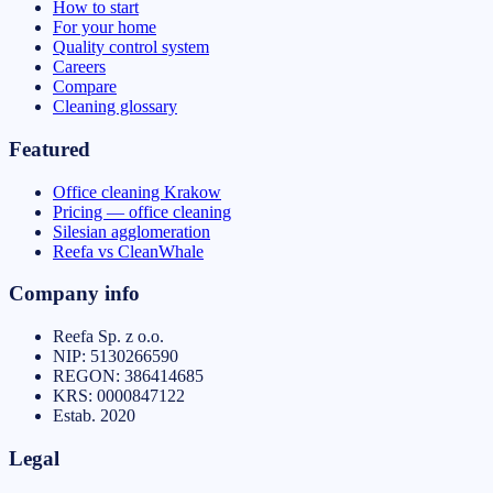
How to start
For your home
Quality control system
Careers
Compare
Cleaning glossary
Featured
Office cleaning Krakow
Pricing — office cleaning
Silesian agglomeration
Reefa vs CleanWhale
Company info
Reefa Sp. z o.o.
NIP:
5130266590
REGON:
386414685
KRS:
0000847122
Estab.
2020
Legal