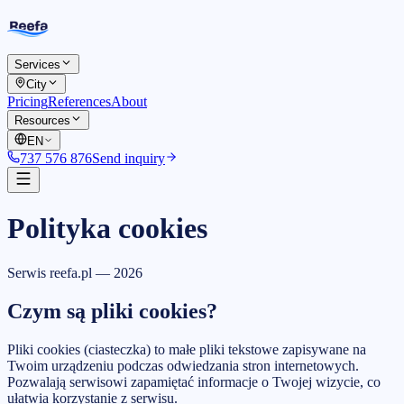
Services
City
Pricing
References
About
Resources
EN
737 576 876
Send inquiry
Polityka cookies
Serwis reefa.pl —
2026
Czym są pliki cookies?
Pliki cookies (ciasteczka) to małe pliki tekstowe zapisywane na
Twoim urządzeniu podczas odwiedzania stron internetowych.
Pozwalają serwisowi zapamiętać informacje o Twojej wizycie, co
ułatwia korzystanie z serwisu.