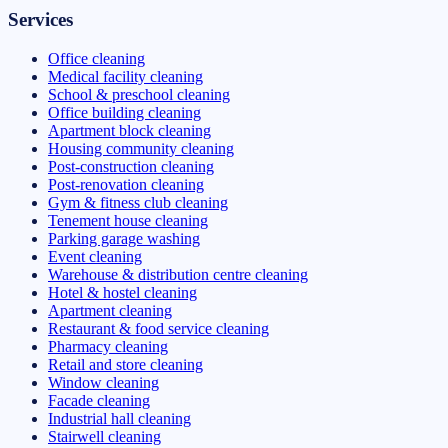
Services
Office cleaning
Medical facility cleaning
School & preschool cleaning
Office building cleaning
Apartment block cleaning
Housing community cleaning
Post-construction cleaning
Post-renovation cleaning
Gym & fitness club cleaning
Tenement house cleaning
Parking garage washing
Event cleaning
Warehouse & distribution centre cleaning
Hotel & hostel cleaning
Apartment cleaning
Restaurant & food service cleaning
Pharmacy cleaning
Retail and store cleaning
Window cleaning
Facade cleaning
Industrial hall cleaning
Stairwell cleaning