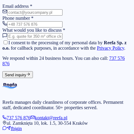
Email address
*
Phone number
*
What would you like to discuss
*
I consent to the processing of my personal data by
Reefa Sp. z
o.o.
for callback purposes, in accordance with the
Privacy Policy
.
We respond within 24 business hours. You can also call:
737 576
876
Send inquiry
Reefa manages daily cleanliness of corporate offices. Permanent
staff, dedicated coordinator. 50+ properties served.
737 576 876
kontakt@reefa.pl
ul. Zamknięta 10, lok. 1.5, 30-554 Kraków
fb
ig
in