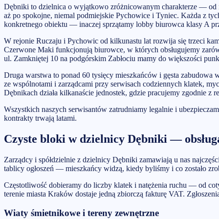
Dębniki to dzielnica o wyjątkowo zróżnicowanym charakterze — od r
aż po spokojne, niemal podmiejskie Pychowice i Tyniec. Każda z tych
konkretnego obiektu — inaczej sprzątamy lobby biurowca klasy A pr
W rejonie Ruczaju i Pychowic od kilkunastu lat rozwija się trzeci k
Czerwone Maki funkcjonują biurowce, w których obsługujemy zarówno 
ul. Zamkniętej 10 na podgórskim Zabłociu mamy do większości punkt
Druga warstwa to ponad 60 tysięcy mieszkańców i gęsta zabudowa
ze wspólnotami i zarządcami przy serwisach codziennych klatek, my
Dębnikach działa kilkanaście jednostek, gdzie pracujemy zgodnie z
Wszystkich naszych serwisantów zatrudniamy legalnie i ubezpiecza
kontrakty trwają latami.
Czyste bloki w dzielnicy Dębniki — obsługa
Zarządcy i spółdzielnie z dzielnicy Dębniki zamawiają u nas najczęś
tablicy ogłoszeń — mieszkańcy widzą, kiedy byliśmy i co zostało zrob
Częstotliwość dobieramy do liczby klatek i natężenia ruchu — od c
terenie miasta Kraków dostaje jedną zbiorczą fakturę VAT. Zgłoszen
Wiaty śmietnikowe i tereny zewnętrzne