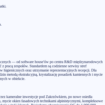
atki.
a.
logicznych — od software house'ów po centra R&D międzynarodowych
 z pracą zespołów. Standardem są codzienne serwisy stref
w higienicznych oraz utrzymanie reprezentacyjnych recepcji. Dla
n metodą ekstrakcyjną, krystalizację posadzek kamiennych i mycie
nych w obiekcie.
rzez kameralne inwestycje pod Zakrzówkiem, po nowe osiedla
u, mycie okien fasadowych technikami alpinistycznymi, kompleksowe