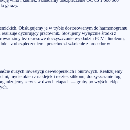
kcję wind i klamek. Posiadamy ubezpieczenie OC do 1 000 000
do garaży.
kademickich. Obsługujemy je w trybie dostosowanym do harmonogramu
a realizuje dyżurujący pracownik. Stosujemy wyłącznie środki z
 Prowadzimy też okresowe doczyszczanie wykładzin PCV i linoleum,
nie i z ubezpieczeniem i przechodzi szkolenie z procedur w
ście dużych inwestycji deweloperskich i biurowych. Realizujemy
, mycie okien z naklejek i resztek silikonu, doczyszczanie fug,
o organizujemy serwis w dwóch etapach — gruby po wyjściu ekip
ych.