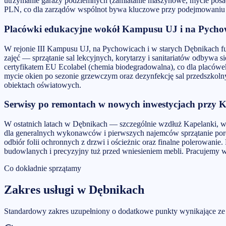
utrzymanie garaży podziemnych (zamiatanie maszynowe, mycie posa
PLN, co dla zarządów wspólnot bywa kluczowe przy podejmowaniu de
Placówki edukacyjne wokół Kampusu UJ i na Pycho
W rejonie III Kampusu UJ, na Pychowicach i w starych Dębnikach f
zajęć — sprzątanie sal lekcyjnych, korytarzy i sanitariatów odbywa 
certyfikatem EU Ecolabel (chemia biodegradowalna), co dla placówe
mycie okien po sezonie grzewczym oraz dezynfekcję sal przedszkolny
obiektach oświatowych.
Serwisy po remontach w nowych inwestycjach przy 
W ostatnich latach w Dębnikach — szczególnie wzdłuż Kapelanki, w
dla generalnych wykonawców i pierwszych najemców sprzątanie porem
odbiór folii ochronnych z drzwi i ościeżnic oraz finalne polerowa
budowlanych i precyzyjny tuż przed wniesieniem mebli. Pracujemy 
Co dokładnie sprzątamy
Zakres usługi w
Dębnikach
Standardowy zakres uzupełniony o dodatkowe punkty wynikające ze s