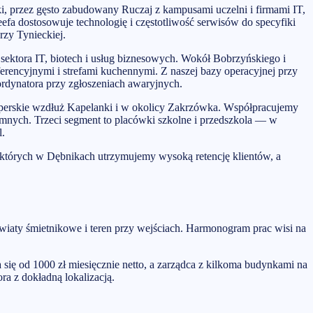
, przez gęsto zabudowany Ruczaj z kampusami uczelni i firmami IT,
efa dostosowuje technologię i częstotliwość serwisów do specyfiki
rzy Tynieckiej.
z sektora IT, biotech i usług biznesowych. Wokół Bobrzyńskiego i
erencyjnymi i strefami kuchennymi. Z naszej bazy operacyjnej przy
ordynatora przy zgłoszeniach awaryjnych.
perskie wzdłuż Kapelanki i w okolicy Zakrzówka. Współpracujemy
emnych. Trzeci segment to placówki szkolne i przedszkola — w
l.
 których w Dębnikach utrzymujemy wysoką retencję klientów, a
, wiaty śmietnikowe i teren przy wejściach. Harmonogram prac wisi na
ię od 1000 zł miesięcznie netto, a zarządca z kilkoma budynkami na
a z dokładną lokalizacją.