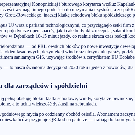
eprezentacyjnej Konopnickiej i biurowego korytarza wzdłuż Kapelanki
 części wymaga innego podejścia do utrzymania czystości, a zespół Re
zy Grota-Roweckiego, inaczej klatkę schodową bloku spółdzielczego p
ampus UJ wraz z parkami technologicznymi, co przyciągnęło setki firm 
pojedyncze open space'y, jak i całe budynki z recepcją, salami konf
ów w Dębnikach 10-15 minut jazdy, co realnie skraca czas reakcji ko
 wielorodzinna — od PRL-owskich bloków po nowe inwestycje dewelo
cia okien fasadowych, dezynfekcji wind oraz utrzymaniu garaży podzi
 reżimem sanitarnym GIS, używając środków z certyfikatem EU Ecolabe
my — to nasza świadoma decyzja od 2020 roku i jeden z powodów, dla
 dla zarządców i spółdzielni
ciej pełną obsługę bloku: klatki schodowe, windy, korytarze piwniczne
ione, a to ucina większość dyskusji na zebraniach.
otygodniowego mycia po codzienny obchód osiedla. Abonament zaczyna s
ia mieszkańców przyjmuje QR-kod na parterze — trafiają do koordynator