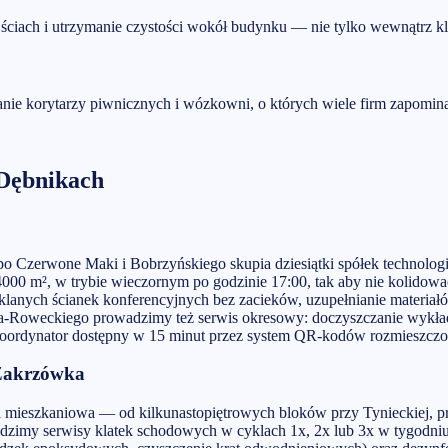
ciach i utrzymanie czystości wokół budynku — nie tylko wewnątrz kl
tanie korytarzy piwnicznych i wózkowni, o których wiele firm zapomin
Dębnikach
 po Czerwone Maki i Bobrzyńskiego skupia dziesiątki spółek techno
00 m², w trybie wieczornym po godzinie 17:00, tak aby nie kolidować
klanych ścianek konferencyjnych bez zacieków, uzupełnianie materiałó
Roweckiego prowadzimy też serwis okresowy: doczyszczanie wykładzi
koordynator dostępny w 15 minut przez system QR-kodów rozmieszczo
 Zakrzówka
 mieszkaniowa — od kilkunastopiętrowych bloków przy Tynieckiej, p
adzimy serwisy klatek schodowych w cyklach 1x, 2x lub 3x w tygodni