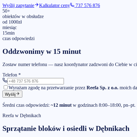
Wyślij zapytanie
Kalkulator ceny
737 576 876
50
+
obiektów w obsłudze
od
1000
zł
miesiąc
15
min
czas odpowiedzi
Oddzwonimy w 15 minut
Zostaw numer telefonu — nasz koordynator zadzwoni do Ciebie w ci
Telefon
*
Wyrażam zgodę na przetwarzanie przez
Reefa Sp. z o.o.
moich da
Wyślij
Średni czas odpowiedzi:
~12 minut
w godzinach 8:00–18:00, pn–pt.
Reefa w
Dębnikach
Sprzątanie bloków i osiedli
w
Dębnikach