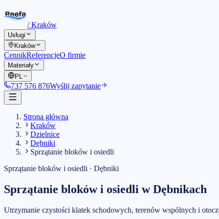
/
Kraków
Usługi
Kraków
Cennik
Referencje
O firmie
Materiały
PL
737 576 876
Wyślij zapytanie
Strona główna
Kraków
Dzielnice
Dębniki
Sprzątanie bloków i osiedli
Sprzątanie bloków i osiedli
·
Dębniki
Sprzątanie bloków i osiedli
w
Dębnikach
Utrzymanie czystości klatek schodowych, terenów wspólnych i otoc