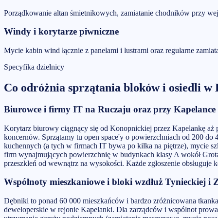
Porządkowanie altan śmietnikowych, zamiatanie chodników przy wejś
Windy i korytarze piwniczne
Mycie kabin wind łącznie z panelami i lustrami oraz regularne zamia
Specyfika dzielnicy
Co odróżnia
sprzątania bloków i osiedli
w
Biurowce i firmy IT na Ruczaju oraz przy Kapelance
Korytarz biurowy ciągnący się od Konopnickiej przez Kapelankę aż
koncernów. Sprzątamy tu open space'y o powierzchniach od 200 do 40
kuchennych (a tych w firmach IT bywa po kilka na piętrze), mycie sz
firm wynajmujących powierzchnię w budynkach klasy A wokół Grota-
przeszkleń od wewnątrz na wysokości. Każde zgłoszenie obsługuje 
Wspólnoty mieszkaniowe i bloki wzdłuż Tynieckiej i
Dębniki to ponad 60 000 mieszkańców i bardzo zróżnicowana tkanka
deweloperskie w rejonie Kapelanki. Dla zarządców i wspólnot prow