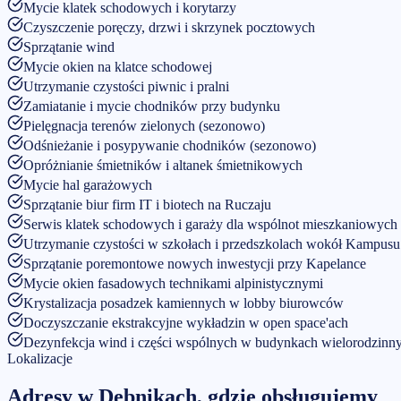
Mycie klatek schodowych i korytarzy
Czyszczenie poręczy, drzwi i skrzynek pocztowych
Sprzątanie wind
Mycie okien na klatce schodowej
Utrzymanie czystości piwnic i pralni
Zamiatanie i mycie chodników przy budynku
Pielęgnacja terenów zielonych (sezonowo)
Odśnieżanie i posypywanie chodników (sezonowo)
Opróżnianie śmietników i altanek śmietnikowych
Mycie hal garażowych
Sprzątanie biur firm IT i biotech na Ruczaju
Serwis klatek schodowych i garaży dla wspólnot mieszkaniowych
Utrzymanie czystości w szkołach i przedszkolach wokół Kampus
Sprzątanie poremontowe nowych inwestycji przy Kapelance
Mycie okien fasadowych technikami alpinistycznymi
Krystalizacja posadzek kamiennych w lobby biurowców
Doczyszczanie ekstrakcyjne wykładzin w open space'ach
Dezynfekcja wind i części wspólnych w budynkach wielorodzinn
Lokalizacje
Adresy w
Dębnikach
, gdzie obsługujemy