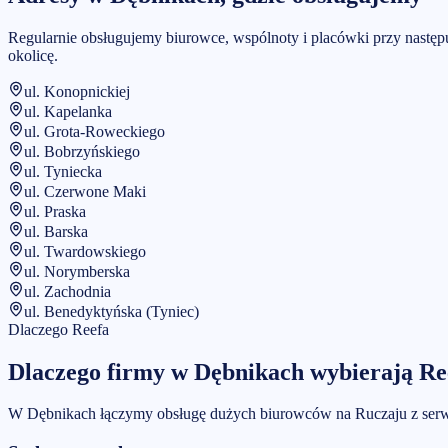
Regularnie obsługujemy biurowce, wspólnoty i placówki przy nastę
okolicę.
ul. Konopnickiej
ul. Kapelanka
ul. Grota-Roweckiego
ul. Bobrzyńskiego
ul. Tyniecka
ul. Czerwone Maki
ul. Praska
ul. Barska
ul. Twardowskiego
ul. Norymberska
ul. Zachodnia
ul. Benedyktyńska (Tyniec)
Dlaczego Reefa
Dlaczego firmy w
Dębnikach
wybierają Re
W Dębnikach łączymy obsługę dużych biurowców na Ruczaju z serwis