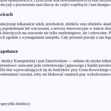
dzek epoksydowych, czyszczenie krat odwodnieniowych) oraz dezynfe
cyzji o powierzeniu nam kluczy do części wspólnych i kart dostępu 
wicach
unkcjonuje kilkanaście szkół, przedszkoli, żłobków oraz obiektów a
się popołudniami lub wieczorami, a serwisy interwencyjne w trakcie dni
k dziecięcych ma znaczenie nie tylko marketingowe, ale i zdrowotne.
ch zgodnie z wymaganiami sanepidu. Cały personel pracuje u nas legal
Kapelance
 okolicy Konopnickiej i pod Zakrzówkiem — oddano do użytku kilkana
ontowe: usuwanie pyłu cementowego i gipsowego z każdej powierzchni
nie. Dla biur wprowadzających się do budynków przy Grota-Roweckieg
weekendami i nocami, żeby nie blokować ostatnich prac wykończeniow
pecyfiki dzielnicy: