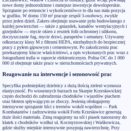
nowe domy jednorodzinne i mniejsze inwestycje deweloperskie.
Sprzątanie po remoncie i wykończeniówce to dla nas stała pozycja
w grafiku. W domu 150 m² pracuje zespół 3-osobowy, zwykle
przez jeden dzień. Zakres obejmuje usuwanie pyłu budowlanego z
każdej powierzchni — także z gniazdek, kanałów wentylacyjnych i
grzejników — mycie okien z resztek folii ochronnej i silikonu,
doczyszczanie fug, mycie drzwi, parapetów i armatury. Używamy
odkurzaczy klasy M z filtrami HEPA, niezbędnych do bezpiecznej
pracy z pyłem gipsowym i cementowym. Po zakończeniu prac
przekazujemy klucze właścicielowi, a opis wykonanych prac wraz z
fotografiami trafia w raporcie elektronicznym. Polisa OC do 1 000
000 zł obejmuje także prace w nieruchomościach prywatnych.
Reagowanie na interwencje i sezonowość prac
Specyfika podmiejskiej dzielnicy z dużą ilością zieleni wymusza
elastyczność. Po wiosennych burzach na Skarpie Krzesławickiej
często dochodzi do zabrudzenia chodników i wjazdów piachem
oraz błotem spływającym ze zboczy. Jesienią obsługujemy
intensywne sprzątanie liści z terenów wokół wspólnot — Park
Kombatantów i zadrzewienia wokół Fortu Krzesławice generują
duże ilości materiału. Zimą reagujemy na sól i piasek nanoszony do
klatek z chodników wzdłuż ul. Kocmyrzowskiej i Wańkowicza,
gdzie służby miejskie intensywnie posypują nawierzchnię. Przy