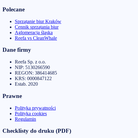
Polecane
Sprzątanie biur Kraków
Cennik sprzątania biur
Aglomeracja śląska
Reefa vs CleanWhale
Dane firmy
Reefa Sp. z o.o.
NIP:
5130266590
REGON:
386414685
KRS:
0000847122
Estab.
2020
Prawne
Polityka prywatności
Polityka cookies
Regulamin
Checklisty do druku (PDF)