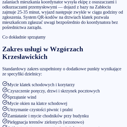
zalaniach mieszkania koordynator wysyła ekipę z osuszaczami i
odkurzaczami przemysłowymi — dojazd z bazy na Zabłociu
zajmuje 25-35 minut, wyjazd następuje zwykle w ciągu godziny od
zgłoszenia. System QR-kodów na drzwiach klatek pozwala
mieszkańcom zgłaszać uwagi bezpośrednio do koordynatora bez
pośrednictwa zarządu.
Co dokładnie sprzątamy
Zakres usługi w
Wzgórzach
Krzesławickich
Standardowy zakres uzupełniony o dodatkowe punkty wynikające
ze specyfiki dzielnicy:
Mycie klatek schodowych i korytarzy
Czyszczenie poręczy, drzwi i skrzynek pocztowych
Sprzątanie wind
Mycie okien na klatce schodowej
Utrzymanie czystości piwnic i pralni
Zamiatanie i mycie chodników przy budynku
Pielęgnacja terenów zielonych (sezonowo)