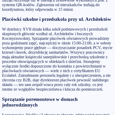
zarząd otrzymuje raz w miesiącu zestawienie wykonanych prac z
systemu QR-kodów. Zgłoszenia od mieszkańców trafiają do
koordynatora, który odpowiada w 15 minut.
Placówki szkolne i przedszkola przy ul. Architektów
W dzielnicy XVII działa kilka szkół podstawowych i przedszkoli
skupionych głównie wzdłuż ul. Architektów i bocznych
Kocmyrzowskiej. Sprzątanie placówek oświatowych prowadzimy
poza godzinami zajęć, najczęściej w oknie 15:00-21:00, a w soboty
wykonujemy prace głębsze — doczyszczanie posadzek PCV, mycie
krzeseł i ławek, dezynfekcję sanitariatów. Wszyscy pracownicy
mają aktualne książeczki sanepidowskie i przechodzą szkolenie z
procedur obowiązujących w obiektach z dziećmi. Stosujemy
wyłącznie środki dopuszczone do kontaktu z powierzchniami w
placówkach oświatowych — wiele z nich z certyfikatem EU
Ecolabel. Zatrudnianie personelu legalnie i z ubezpieczeniem, a nie
zlecenia czy B2B, daje dyrektorom placówek pewność stabilnego
składu — ten sam zespół wraca przez cały rok szkolny, co jest
istotne ze względów bezpieczeństwa i klucza do pomieszczeń.
Sprzątanie poremontowe w domach
jednorodzinnych
Łuczanowice, Wadów i Lubocza to obszary, gdzie wciąż powstają