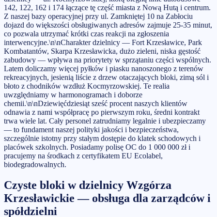
142, 122, 162 i 174 łączące tę część miasta z Nową Hutą i centrum.
Z naszej bazy operacyjnej przy ul. Zamkniętej 10 na Zabłociu
dojazd do większości obsługiwanych adresów zajmuje 25-35 minut,
co pozwala utrzymać krótki czas reakcji na zgłoszenia
interwencyjne.\n\nCharakter dzielnicy — Fort Krzesławice, Park
Kombatantów, Skarpa Krzesławicka, dużo zieleni, niska gęstość
zabudowy — wpływa na priorytety w sprzątaniu części wspólnych.
Latem doliczamy więcej pyłków i piasku nanoszonego z terenów
rekreacyjnych, jesienią liście z drzew otaczających bloki, zimą sól i
błoto z chodników wzdłuż Kocmyrzowskiej. Te realia
uwzględniamy w harmonogramach i doborze
chemii.\n\nDziewięćdziesiąt sześć procent naszych klientów
odnawia z nami współpracę po pierwszym roku, średni kontrakt
trwa wiele lat. Cały personel zatrudniamy legalnie i ubezpieczamy
— to fundament naszej polityki jakości i bezpieczeństwa,
szczególnie istotny przy stałym dostępie do klatek schodowych i
placówek szkolnych. Posiadamy polisę OC do 1 000 000 zł i
pracujemy na środkach z certyfikatem EU Ecolabel,
biodegradowalnych.
Czyste bloki w dzielnicy Wzgórza
Krzesławickie — obsługa dla zarządców i
spółdzielni