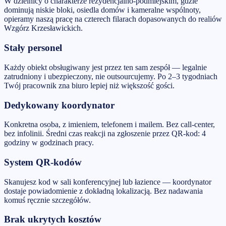
W dzielnicy o charakterze rezydencjalno-podmiejskim, gdzie
dominują niskie bloki, osiedla domów i kameralne wspólnoty,
opieramy naszą pracę na czterech filarach dopasowanych do realiów
Wzgórz Krzesławickich.
Stały personel
Każdy obiekt obsługiwany jest przez ten sam zespół — legalnie
zatrudniony i ubezpieczony, nie outsourcujemy. Po 2–3 tygodniach
Twój pracownik zna biuro lepiej niż większość gości.
Dedykowany koordynator
Konkretna osoba, z imieniem, telefonem i mailem. Bez call-center,
bez infolinii. Średni czas reakcji na zgłoszenie przez QR-kod: 4
godziny w godzinach pracy.
System QR-kodów
Skanujesz kod w sali konferencyjnej lub łazience — koordynator
dostaje powiadomienie z dokładną lokalizacją. Bez nadawania
komuś ręcznie szczegółów.
Brak ukrytych kosztów