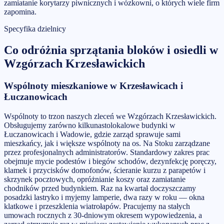
zamiatanie korytarzy piwnicznych i wózkowni, o których wiele firm
zapomina.
Specyfika dzielnicy
Co odróżnia
sprzątania bloków i osiedli
w
Wzgórzach Krzesławickich
Wspólnoty mieszkaniowe w Krzesławicach i
Łuczanowicach
Wspólnoty to trzon naszych zleceń we Wzgórzach Krzesławickich.
Obsługujemy zarówno kilkunastolokalowe budynki w
Łuczanowicach i Wadowie, gdzie zarząd sprawuje sami
mieszkańcy, jak i większe wspólnoty na os. Na Stoku zarządzane
przez profesjonalnych administratorów. Standardowy zakres prac
obejmuje mycie podestów i biegów schodów, dezynfekcję poręczy,
klamek i przycisków domofonów, ścieranie kurzu z parapetów i
skrzynek pocztowych, opróżnianie koszy oraz zamiatanie
chodników przed budynkiem. Raz na kwartał doczyszczamy
posadzki lastryko i myjemy lamperie, dwa razy w roku — okna
klatkowe i przeszklenia wiatrołapów. Pracujemy na stałych
umowach rocznych z 30-dniowym okresem wypowiedzenia, a