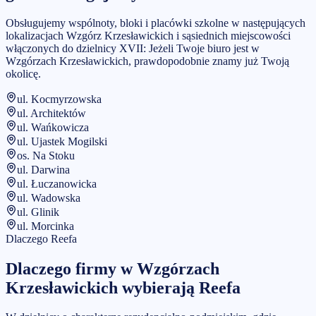
Obsługujemy wspólnoty, bloki i placówki szkolne w następujących
lokalizacjach Wzgórz Krzesławickich i sąsiednich miejscowości
włączonych do dzielnicy XVII:
Jeżeli Twoje biuro jest w
Wzgórzach Krzesławickich
, prawdopodobnie znamy już Twoją
okolicę.
ul. Kocmyrzowska
ul. Architektów
ul. Wańkowicza
ul. Ujastek Mogilski
os. Na Stoku
ul. Darwina
ul. Łuczanowicka
ul. Wadowska
ul. Glinik
ul. Morcinka
Dlaczego Reefa
Dlaczego firmy w
Wzgórzach
Krzesławickich
wybierają Reefa