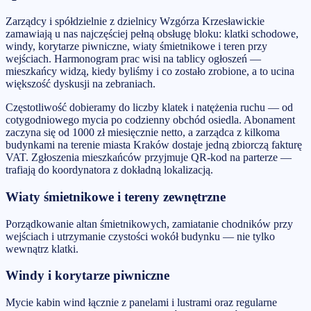
Zarządcy i spółdzielnie z dzielnicy Wzgórza Krzesławickie
zamawiają u nas najczęściej pełną obsługę bloku: klatki schodowe,
windy, korytarze piwniczne, wiaty śmietnikowe i teren przy
wejściach. Harmonogram prac wisi na tablicy ogłoszeń —
mieszkańcy widzą, kiedy byliśmy i co zostało zrobione, a to ucina
większość dyskusji na zebraniach.
Częstotliwość dobieramy do liczby klatek i natężenia ruchu — od
cotygodniowego mycia po codzienny obchód osiedla. Abonament
zaczyna się od 1000 zł miesięcznie netto, a zarządca z kilkoma
budynkami na terenie miasta Kraków dostaje jedną zbiorczą fakturę
VAT. Zgłoszenia mieszkańców przyjmuje QR-kod na parterze —
trafiają do koordynatora z dokładną lokalizacją.
Wiaty śmietnikowe i tereny zewnętrzne
Porządkowanie altan śmietnikowych, zamiatanie chodników przy
wejściach i utrzymanie czystości wokół budynku — nie tylko
wewnątrz klatki.
Windy i korytarze piwniczne
Mycie kabin wind łącznie z panelami i lustrami oraz regularne