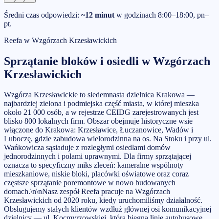
Średni czas odpowiedzi:
~12 minut
w godzinach 8:00–18:00, pn–
pt.
Reefa w
Wzgórzach Krzesławickich
Sprzątanie bloków i osiedli
w
Wzgórzach
Krzesławickich
Wzgórza Krzesławickie to siedemnasta dzielnica Krakowa —
najbardziej zielona i podmiejska część miasta, w której mieszka
około 21 000 osób, a w rejestrze CEIDG zarejestrowanych jest
blisko 800 lokalnych firm. Obszar obejmuje historyczne wsie
włączone do Krakowa: Krzesławice, Łuczanowice, Wadów i
Luboczę, gdzie zabudowa wielorodzinna na os. Na Stoku i przy ul.
Wańkowicza sąsiaduje z rozległymi osiedlami domów
jednorodzinnych i polami uprawnymi. Dla firmy sprzątającej
oznacza to specyficzny miks zleceń: kameralne wspólnoty
mieszkaniowe, niskie bloki, placówki oświatowe oraz coraz
częstsze sprzątanie poremontowe w nowo budowanych
domach.\n\nNasz zespół Reefa pracuje na Wzgórzach
Krzesławickich od 2020 roku, kiedy uruchomiliśmy działalność.
Obsługujemy stałych klientów wzdłuż głównej osi komunikacyjnej
dzielnicy — ul. Kocmyrzowskiej, którą biegną linie autobusowe