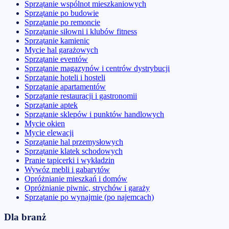
Sprzątanie wspólnot mieszkaniowych
Sprzątanie po budowie
Sprzątanie po remoncie
Sprzątanie siłowni i klubów fitness
Sprzątanie kamienic
Mycie hal garażowych
Sprzątanie eventów
Sprzątanie magazynów i centrów dystrybucji
Sprzątanie hoteli i hosteli
Sprzątanie apartamentów
Sprzątanie restauracji i gastronomii
Sprzątanie aptek
Sprzątanie sklepów i punktów handlowych
Mycie okien
Mycie elewacji
Sprzątanie hal przemysłowych
Sprzątanie klatek schodowych
Pranie tapicerki i wykładzin
Wywóz mebli i gabarytów
Opróżnianie mieszkań i domów
Opróżnianie piwnic, strychów i garaży
Sprzątanie po wynajmie (po najemcach)
Dla branż