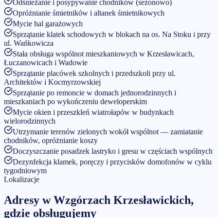
Odśnieżanie i posypywanie chodników (sezonowo)
Opróżnianie śmietników i altanek śmietnikowych
Mycie hal garażowych
Sprzątanie klatek schodowych w blokach na os. Na Stoku i przy
ul. Wańkowicza
Stała obsługa wspólnot mieszkaniowych w Krzesławicach,
Łuczanowicach i Wadowie
Sprzątanie placówek szkolnych i przedszkoli przy ul.
Architektów i Kocmyrzowskiej
Sprzątanie po remoncie w domach jednorodzinnych i
mieszkaniach po wykończeniu deweloperskim
Mycie okien i przeszkleń wiatrołapów w budynkach
wielorodzinnych
Utrzymanie terenów zielonych wokół wspólnot — zamiatanie
chodników, opróżnianie koszy
Doczyszczanie posadzek lastryko i gresu w częściach wspólnych
Dezynfekcja klamek, poręczy i przycisków domofonów w cyklu
tygodniowym
Lokalizacje
Adresy w
Wzgórzach Krzesławickich
,
gdzie obsługujemy