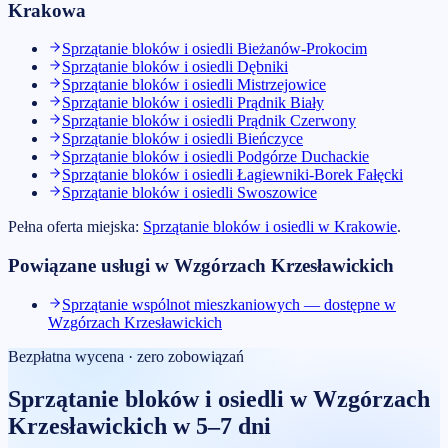
Krakowa
Sprzątanie bloków i osiedli
Bieżanów-Prokocim
Sprzątanie bloków i osiedli
Dębniki
Sprzątanie bloków i osiedli
Mistrzejowice
Sprzątanie bloków i osiedli
Prądnik Biały
Sprzątanie bloków i osiedli
Prądnik Czerwony
Sprzątanie bloków i osiedli
Bieńczyce
Sprzątanie bloków i osiedli
Podgórze Duchackie
Sprzątanie bloków i osiedli
Łagiewniki-Borek Fałęcki
Sprzątanie bloków i osiedli
Swoszowice
Pełna oferta miejska:
Sprzątanie bloków i osiedli
w
Krakowie
.
Powiązane usługi w
Wzgórzach Krzesławickich
Sprzątanie wspólnot mieszkaniowych — dostępne w
Wzgórzach Krzesławickich
Bezpłatna wycena · zero zobowiązań
Sprzątanie bloków i osiedli
w
Wzgórzach
Krzesławickich
w 5–7 dni