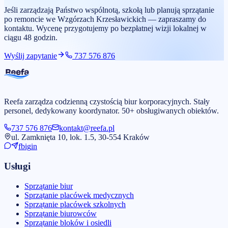
Jeśli zarządzają Państwo wspólnotą, szkołą lub planują sprzątanie
po remoncie we Wzgórzach Krzesławickich — zapraszamy do
kontaktu. Wycenę przygotujemy po bezpłatnej wizji lokalnej w
ciągu 48 godzin.
Wyślij zapytanie
737 576 876
Reefa zarządza codzienną czystością biur korporacyjnych. Stały
personel, dedykowany koordynator. 50+ obsługiwanych obiektów.
737 576 876
kontakt@reefa.pl
ul. Zamknięta 10, lok. 1.5, 30-554 Kraków
fb
ig
in
Usługi
Sprzątanie biur
Sprzątanie placówek medycznych
Sprzątanie placówek szkolnych
Sprzątanie biurowców
Sprzątanie bloków i osiedli