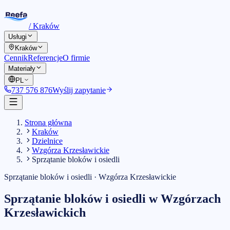
/
Kraków
Usługi
Kraków
Cennik
Referencje
O firmie
Materiały
PL
737 576 876
Wyślij zapytanie
Strona główna
Kraków
Dzielnice
Wzgórza Krzesławickie
Sprzątanie bloków i osiedli
Sprzątanie bloków i osiedli
·
Wzgórza Krzesławickie
Sprzątanie bloków i osiedli
w
Wzgórzach
Krzesławickich