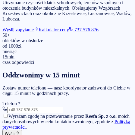
Utrzymanie czystości klatek schodowych, terenów wspólnych i
otoczenia budynków mieszkalnych.
Obsługujemy
Wzgórzach
Krzesławickich
oraz okoliczne Krzesławice, Łuczanowice, Wadów,
Lubocza
.
Wyślij zapytanie
Kalkulator ceny
737 576 876
50
+
obiektów w obsłudze
od
1000
zł
miesiąc
15
min
czas odpowiedzi
Oddzwonimy w 15 minut
Zostaw numer telefonu — nasz koordynator zadzwoni do Ciebie w
ciągu 15 minut w godzinach pracy.
Telefon
*
Wyrażam zgodę na przetwarzanie przez
Reefa Sp. z o.o.
moich
danych osobowych w celu kontaktu zwrotnego, zgodnie z
Polityką
prywatności
.
Wyślij