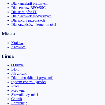
Dla kancelarii prawnych
Dla centrów BPO/SSC
Dla startupów IT
Dla placówek medycznych
Dla szkół i przedszkoli
Dla zarządców nieruchomości
Miasta
Kraków
Katowice
Firma
O firmie
Blog
Jak zacząć
Dla domu (klienci prywatni)
System kontroli jakości
Praca
Porównaj
Słownik czystości
Cennik
Referencje