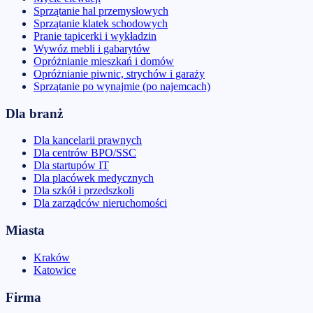
Sprzątanie hal przemysłowych
Sprzątanie klatek schodowych
Pranie tapicerki i wykładzin
Wywóz mebli i gabarytów
Opróżnianie mieszkań i domów
Opróżnianie piwnic, strychów i garaży
Sprzątanie po wynajmie (po najemcach)
Dla branż
Dla kancelarii prawnych
Dla centrów BPO/SSC
Dla startupów IT
Dla placówek medycznych
Dla szkół i przedszkoli
Dla zarządców nieruchomości
Miasta
Kraków
Katowice
Firma