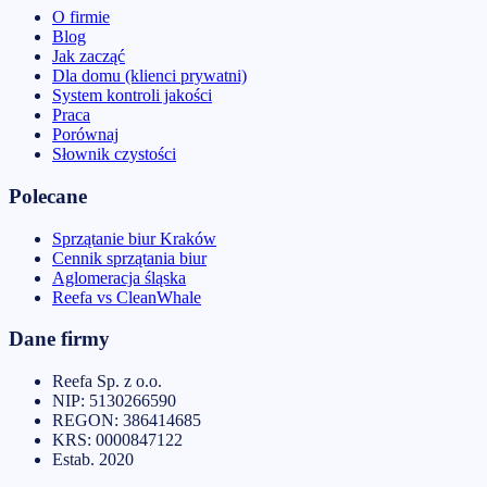
O firmie
Blog
Jak zacząć
Dla domu (klienci prywatni)
System kontroli jakości
Praca
Porównaj
Słownik czystości
Polecane
Sprzątanie biur Kraków
Cennik sprzątania biur
Aglomeracja śląska
Reefa vs CleanWhale
Dane firmy
Reefa Sp. z o.o.
NIP:
5130266590
REGON:
386414685
KRS:
0000847122
Estab.
2020