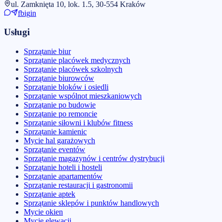
ul. Zamknięta 10, lok. 1.5, 30-554 Kraków
fb
ig
in
Usługi
Sprzątanie biur
Sprzątanie placówek medycznych
Sprzątanie placówek szkolnych
Sprzątanie biurowców
Sprzątanie bloków i osiedli
Sprzątanie wspólnot mieszkaniowych
Sprzątanie po budowie
Sprzątanie po remoncie
Sprzątanie siłowni i klubów fitness
Sprzątanie kamienic
Mycie hal garażowych
Sprzątanie eventów
Sprzątanie magazynów i centrów dystrybucji
Sprzątanie hoteli i hosteli
Sprzątanie apartamentów
Sprzątanie restauracji i gastronomii
Sprzątanie aptek
Sprzątanie sklepów i punktów handlowych
Mycie okien
Mycie elewacji