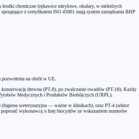
środki chemiczne (rękawice nitrylowe, okulary, w niektórych
 sprzątające z certyfikatem ISO 45001 mają system zarządzania BHP
a pozwolenia na obrót w UE.
ez konserwację drewna (PT-8), po zwalczanie owadów (PT-18). Każdy
, Wyrobów Medycznych i Produktów Biobójczych (URPL).
3 (higiena weterynaryjna — ważne w klinikach), oraz PT-4 (sektor
óc poprosić wykonawcę o listę biocydów ze wskazaniem numerów