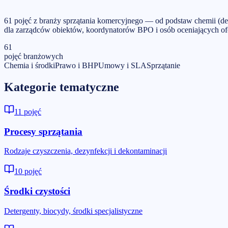
61 pojęć z branży sprzątania komercyjnego — od podstaw chemii (d
dla zarządców obiektów, koordynatorów BPO i osób oceniających ofer
61
pojęć branżowych
Chemia i środki
Prawo i BHP
Umowy i SLA
Sprzątanie
Kategorie tematyczne
11
pojęć
Procesy sprzątania
Rodzaje czyszczenia, dezynfekcji i dekontaminacji
10
pojęć
Środki czystości
Detergenty, biocydy, środki specjalistyczne