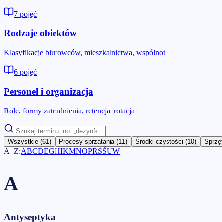
7
pojęć
Rodzaje obiektów
Klasyfikacje biurowców, mieszkalnictwa, wspólnot
6
pojęć
Personel i organizacja
Role, formy zatrudnienia, retencja, rotacja
Wszystkie
(
61
)
Procesy sprzątania
(
11
)
Środki czystości
(
10
)
Sprzęt
A–Z:
A
B
C
D
E
G
H
I
K
M
N
O
P
R
S
Ś
U
W
A
Antyseptyka