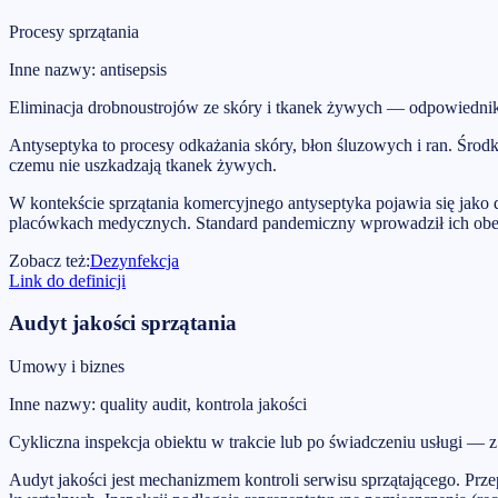
Procesy sprzątania
Inne nazwy
:
antisepsis
Eliminacja drobnoustrojów ze skóry i tkanek żywych — odpowiednik d
Antyseptyka to procesy odkażania skóry, błon śluzowych i ran. Środ
czemu nie uszkadzają tkanek żywych.
W kontekście sprzątania komercyjnego antyseptyka pojawia się jako 
placówkach medycznych. Standard pandemiczny wprowadził ich obecno
Zobacz też
:
Dezynfekcja
Link do definicji
Audyt jakości sprzątania
Umowy i biznes
Inne nazwy
:
quality audit, kontrola jakości
Cykliczna inspekcja obiektu w trakcie lub po świadczeniu usługi — z
Audyt jakości jest mechanizmem kontroli serwisu sprzątającego. Prz