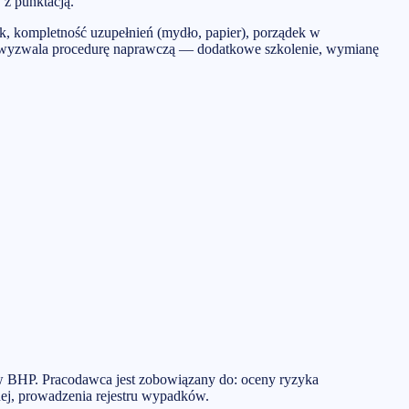
 z punktacją.
ek, kompletność uzupełnień (mydło, papier), porządek w
.0) wyzwala procedurę naprawczą — dodatkowe szkolenie, wymianę
sów BHP. Pracodawca jest zobowiązany do: oceny ryzyka
ej, prowadzenia rejestru wypadków.