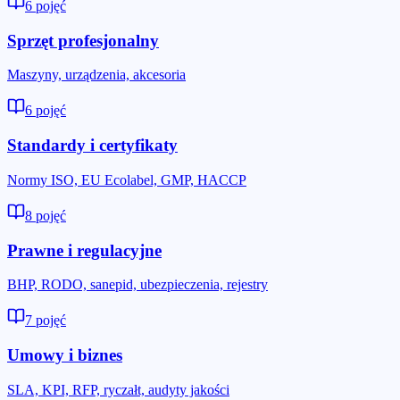
6
pojęć
Sprzęt profesjonalny
Maszyny, urządzenia, akcesoria
6
pojęć
Standardy i certyfikaty
Normy ISO, EU Ecolabel, GMP, HACCP
8
pojęć
Prawne i regulacyjne
BHP, RODO, sanepid, ubezpieczenia, rejestry
7
pojęć
Umowy i biznes
SLA, KPI, RFP, ryczałt, audyty jakości