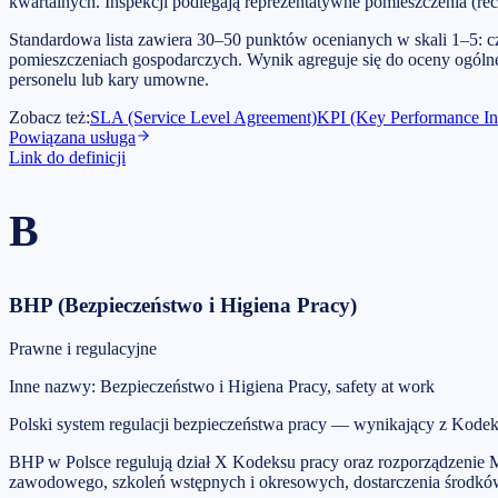
kwartalnych. Inspekcji podlegają reprezentatywne pomieszczenia (rece
Standardowa lista zawiera 30–50 punktów ocenianych w skali 1–5: cz
pomieszczeniach gospodarczych. Wynik agreguje się do oceny ogóln
personelu lub kary umowne.
Zobacz też
:
SLA (Service Level Agreement)
KPI (Key Performance In
Powiązana usługa
Link do definicji
B
BHP (Bezpieczeństwo i Higiena Pracy)
Prawne i regulacyjne
Inne nazwy
:
Bezpieczeństwo i Higiena Pracy, safety at work
Polski system regulacji bezpieczeństwa pracy — wynikający z Kode
BHP w Polsce regulują dział X Kodeksu pracy oraz rozporządzenie M
zawodowego, szkoleń wstępnych i okresowych, dostarczenia środków