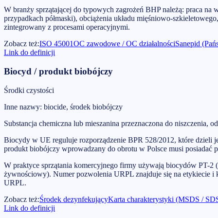
W branży sprzątającej do typowych zagrożeń BHP należą: praca na w
przypadkach półmaski), obciążenia układu mięśniowo-szkieletowego,
zintegrowany z procesami operacyjnymi.
Zobacz też
:
ISO 45001
OC zawodowe / OC działalności
Sanepid (Pań
Link do definicji
Biocyd / produkt biobójczy
Środki czystości
Inne nazwy
:
biocide, środek biobójczy
Substancja chemiczna lub mieszanina przeznaczona do niszczenia, 
Biocydy w UE reguluje rozporządzenie BPR 528/2012, które dzieli 
produkt biobójczy wprowadzany do obrotu w Polsce musi posiadać
W praktyce sprzątania komercyjnego firmy używają biocydów PT-2 (po
żywnościowy). Numer pozwolenia URPL znajduje się na etykiecie i
URPL.
Zobacz też
:
Środek dezynfekujący
Karta charakterystyki (MSDS / SD
Link do definicji