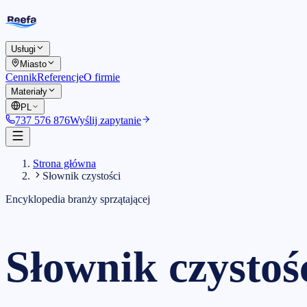
Usługi
Miasto
Cennik
Referencje
O firmie
Materiały
PL
737 576 876
Wyślij zapytanie
Strona główna
Słownik czystości
Encyklopedia branży sprzątającej
Słownik
czystoś