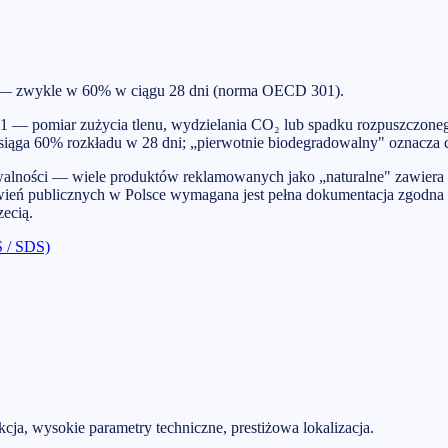
my — zwykle w 60% w ciągu 28 dni (norma OECD 301).
01 — pomiar zużycia tlenu, wydzielania CO₂ lub spadku rozpuszczo
i osiąga 60% rozkładu w 28 dni; „pierwotnie biodegradowalny" oznacza 
alności — wiele produktów reklamowanych jako „naturalne" zawiera s
mówień publicznych w Polsce wymagana jest pełna dokumentacja zgodn
zecią.
S / SDS)
a, wysokie parametry techniczne, prestiżowa lokalizacja.