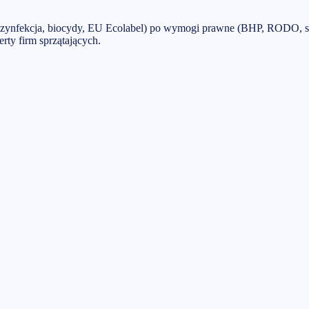
ezynfekcja, biocydy, EU Ecolabel) po wymogi prawne (BHP, RODO, san
ty firm sprzątających.