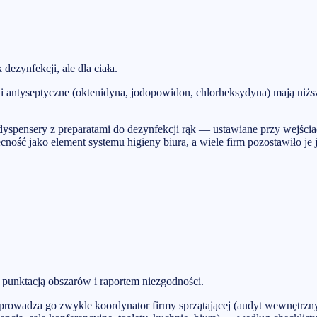
ezynfekcji, ale dla ciała.
ki antyseptyczne (oktenidyna, jodopowidon, chlorheksydyna) mają niżs
dyspensery z preparatami do dezynfekcji rąk — ustawiane przy wejściac
ść jako element systemu higieny biura, a wiele firm pozostawiło je j
 punktacją obszarów i raportem niezgodności.
eprowadza go zwykle koordynator firmy sprzątającej (audyt wewnętrzny