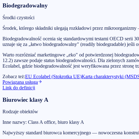
Biodegradowalny
Środki czystości
Środek, którego składniki ulegają rozkładowi przez mikroorganiz
Biodegradowalność ocenia się standardowymi testami OECD serii 3
uznaje się za „łatwo biodegradowalny" (readily biodegradable) jeśl
Warto rozróżniać marketingowe „eko" od potwierdzonej biodegradow
12.2) zawsze podaje status biodegradowalności. Dla zielonych za
Ecolabel, gdzie biodegradowalność jest weryfikowana przez stronę tr
Zobacz też
:
EU Ecolabel (Stokrotka UE)
Karta charakterystyki (MSD
Powiązana usługa
Link do definicji
Biurowiec klasy A
Rodzaje obiektów
Inne nazwy
:
Class A office, biuro klasy A
Najwyższy standard biurowca komercyjnego — nowoczesna konstrukcj