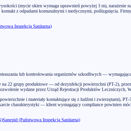
ysokości (mycie okien wymaga uprawnień powyżej 3 m), narażenie na 
 kontakt z odpadami komunalnymi i medycznymi, poślizgnięcia. Firmy
stwowa Inspekcja Sanitarna)
odstraszania lub kontrolowania organizmów szkodliwych — wymagając
je na 22 grupy produktowe — od dezynfekcji powierzchni (PT-2), prz
 pozwolenie wydane przez Urząd Rejestracji Produktów Leczniczych
wierzchnie i materiały kontaktujące się z ludźmi i zwierzętami), PT-
 karcie charakterystyki — klient wymagający compliance powinien m
S)
Sanepid (Państwowa Inspekcja Sanitarna)