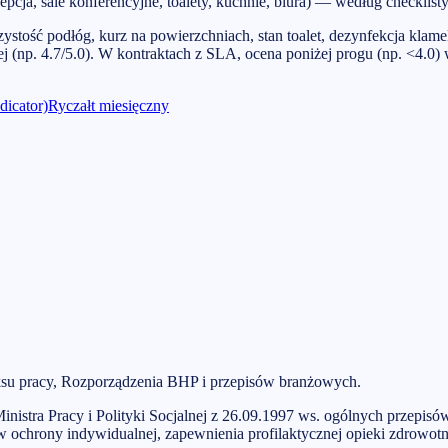
pcja, sale konferencyjne, toalety, kuchnie, biura) — według checklisty
ystość podłóg, kurz na powierzchniach, stan toalet, dezynfekcja klam
ej (np. 4.7/5.0). W kontraktach z SLA, ocena poniżej progu (np. <4
dicator)
Ryczałt miesięczny
ksu pracy, Rozporządzenia BHP i przepisów branżowych.
inistra Pracy i Polityki Socjalnej z 26.09.1997 ws. ogólnych przepi
 ochrony indywidualnej, zapewnienia profilaktycznej opieki zdrowotn