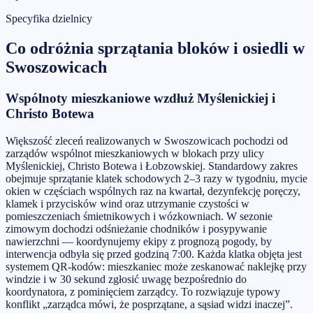
Specyfika dzielnicy
Co odróżnia
sprzątania bloków i osiedli
w
Swoszowicach
Wspólnoty mieszkaniowe wzdłuż Myślenickiej i
Christo Botewa
Większość zleceń realizowanych w Swoszowicach pochodzi od
zarządów wspólnot mieszkaniowych w blokach przy ulicy
Myślenickiej, Christo Botewa i Łobzowskiej. Standardowy zakres
obejmuje sprzątanie klatek schodowych 2–3 razy w tygodniu, mycie
okien w częściach wspólnych raz na kwartał, dezynfekcję poręczy,
klamek i przycisków wind oraz utrzymanie czystości w
pomieszczeniach śmietnikowych i wózkowniach. W sezonie
zimowym dochodzi odśnieżanie chodników i posypywanie
nawierzchni — koordynujemy ekipy z prognozą pogody, by
interwencja odbyła się przed godziną 7:00. Każda klatka objęta jest
systemem QR-kodów: mieszkaniec może zeskanować naklejkę przy
windzie i w 30 sekund zgłosić uwagę bezpośrednio do
koordynatora, z pominięciem zarządcy. To rozwiązuje typowy
konflikt „zarządca mówi, że posprzątane, a sąsiad widzi inaczej”.