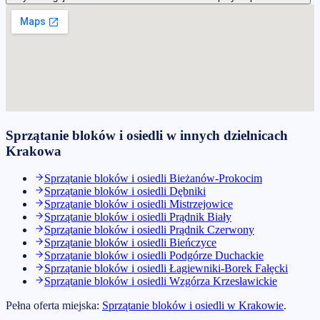
Sprzątanie bloków i osiedli
w innych dzielnicach
Krakowa
Sprzątanie bloków i osiedli
Bieżanów-Prokocim
Sprzątanie bloków i osiedli
Dębniki
Sprzątanie bloków i osiedli
Mistrzejowice
Sprzątanie bloków i osiedli
Prądnik Biały
Sprzątanie bloków i osiedli
Prądnik Czerwony
Sprzątanie bloków i osiedli
Bieńczyce
Sprzątanie bloków i osiedli
Podgórze Duchackie
Sprzątanie bloków i osiedli
Łagiewniki-Borek Fałęcki
Sprzątanie bloków i osiedli
Wzgórza Krzesławickie
Pełna oferta miejska:
Sprzątanie bloków i osiedli
w
Krakowie
.