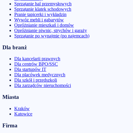
Sprzątanie hal przemysłowych
Sprzątanie klatek schodowych
Pranie tapicerki i wykładzin
Wywóz mebli i gabarytów
Opróżnianie mieszkań i domów
Opróżnianie piwnic, strychów i garaży
Sprzątanie po wynajmie (po najemcach)
Dla branż
Dla kancelarii prawnych
Dla centrów BPO/SSC
Dla startupów IT
Dla placówek medycznych
Dla szkół i przedszkoli
Dla zarządców nieruchomości
Miasta
Kraków
Katowice
Firma