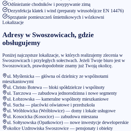
Odśnieżanie chodników i posypywanie zimą
Dezynfekcja klatek i wind (preparaty wirusobójcze EN 14476)
Sprzątanie pomieszczeń śmietnikowych i wózkowni
Lokalizacje
Adresy w
Swoszowicach
, gdzie
obsługujemy
Poniżej najczęstsze lokalizacje, w których realizujemy zlecenia w
Swoszowicach i przyległych sołectwach.
Jeżeli Twoje biuro jest w
Swoszowicach
, prawdopodobnie znamy już Twoją okolicę.
ul. Myślenicka — główna oś dzielnicy ze wspólnotami
mieszkaniowymi
ul. Christo Botewa — bloki spółdzielcze i wspólnoty
ul. Tarczowa — zabudowa jednorodzinna i nowe segmenty
ul. Łobzowska — kameralne wspólnoty mieszkaniowe
ul. Sucha — placówki oświatowe i przedszkola
ul. Wróblowicka (Wróblowice) — domy i lokale usługowe
ul. Kosocicka (Kosocice) — zabudowa mieszana
ul. Sołtysowska (Opatkowice) — nowe inwestycje deweloperskie
okolice Uzdrowiska Swoszowice — pensjonaty i obiekty