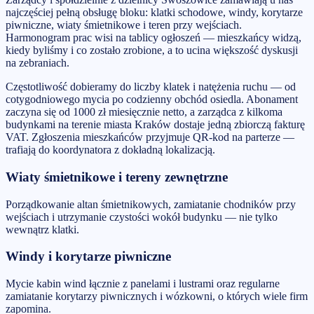
najczęściej pełną obsługę bloku: klatki schodowe, windy, korytarze
piwniczne, wiaty śmietnikowe i teren przy wejściach.
Harmonogram prac wisi na tablicy ogłoszeń — mieszkańcy widzą,
kiedy byliśmy i co zostało zrobione, a to ucina większość dyskusji
na zebraniach.
Częstotliwość dobieramy do liczby klatek i natężenia ruchu — od
cotygodniowego mycia po codzienny obchód osiedla. Abonament
zaczyna się od 1000 zł miesięcznie netto, a zarządca z kilkoma
budynkami na terenie miasta Kraków dostaje jedną zbiorczą fakturę
VAT. Zgłoszenia mieszkańców przyjmuje QR-kod na parterze —
trafiają do koordynatora z dokładną lokalizacją.
Wiaty śmietnikowe i tereny zewnętrzne
Porządkowanie altan śmietnikowych, zamiatanie chodników przy
wejściach i utrzymanie czystości wokół budynku — nie tylko
wewnątrz klatki.
Windy i korytarze piwniczne
Mycie kabin wind łącznie z panelami i lustrami oraz regularne
zamiatanie korytarzy piwnicznych i wózkowni, o których wiele firm
zapomina.