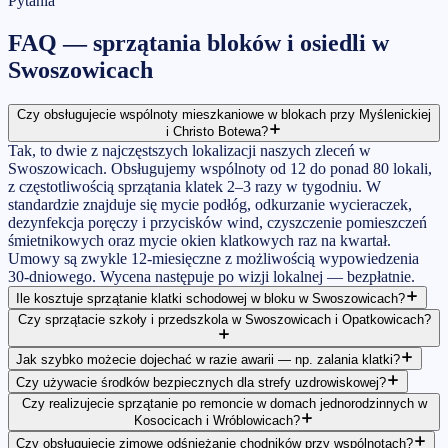
Pytania
FAQ —
sprzątania bloków i osiedli
w
Swoszowicach
Czy obsługujecie wspólnoty mieszkaniowe w blokach przy Myślenickiej
i Christo Botewa?
Tak, to dwie z najczęstszych lokalizacji naszych zleceń w
Swoszowicach. Obsługujemy wspólnoty od 12 do ponad 80 lokali,
z częstotliwością sprzątania klatek 2–3 razy w tygodniu. W
standardzie znajduje się mycie podłóg, odkurzanie wycieraczek,
dezynfekcja poręczy i przycisków wind, czyszczenie pomieszczeń
śmietnikowych oraz mycie okien klatkowych raz na kwartał.
Umowy są zwykle 12-miesięczne z możliwością wypowiedzenia
30-dniowego. Wycena następuje po wizji lokalnej — bezpłatnie.
Ile kosztuje sprzątanie klatki schodowej w bloku w Swoszowicach?
Czy sprzątacie szkoły i przedszkola w Swoszowicach i Opatkowicach?
Jak szybko możecie dojechać w razie awarii — np. zalania klatki?
Czy używacie środków bezpiecznych dla strefy uzdrowiskowej?
Czy realizujecie sprzątanie po remoncie w domach jednorodzinnych w
Kosocicach i Wróblowicach?
Czy obsługujecie zimowe odśnieżanie chodników przy wspólnotach?