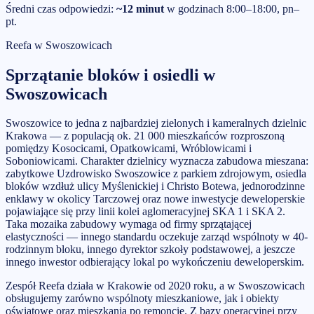
Średni czas odpowiedzi:
~12 minut
w godzinach 8:00–18:00, pn–
pt.
Reefa w
Swoszowicach
Sprzątanie bloków i osiedli
w
Swoszowicach
Swoszowice to jedna z najbardziej zielonych i kameralnych dzielnic
Krakowa — z populacją ok. 21 000 mieszkańców rozproszoną
pomiędzy Kosocicami, Opatkowicami, Wróblowicami i
Soboniowicami. Charakter dzielnicy wyznacza zabudowa mieszana:
zabytkowe Uzdrowisko Swoszowice z parkiem zdrojowym, osiedla
bloków wzdłuż ulicy Myślenickiej i Christo Botewa, jednorodzinne
enklawy w okolicy Tarczowej oraz nowe inwestycje deweloperskie
pojawiające się przy linii kolei aglomeracyjnej SKA 1 i SKA 2.
Taka mozaika zabudowy wymaga od firmy sprzątającej
elastyczności — innego standardu oczekuje zarząd wspólnoty w 40-
rodzinnym bloku, innego dyrektor szkoły podstawowej, a jeszcze
innego inwestor odbierający lokal po wykończeniu deweloperskim.
Zespół Reefa działa w Krakowie od 2020 roku, a w Swoszowicach
obsługujemy zarówno wspólnoty mieszkaniowe, jak i obiekty
oświatowe oraz mieszkania po remoncie. Z bazy operacyjnej przy