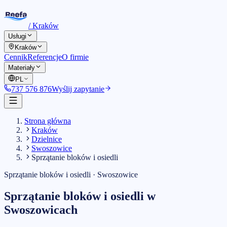
/
Kraków
Usługi
Kraków
Cennik
Referencje
O firmie
Materiały
PL
737 576 876
Wyślij zapytanie
Strona główna
Kraków
Dzielnice
Swoszowice
Sprzątanie bloków i osiedli
Sprzątanie bloków i osiedli
·
Swoszowice
Sprzątanie bloków i osiedli
w
Swoszowicach