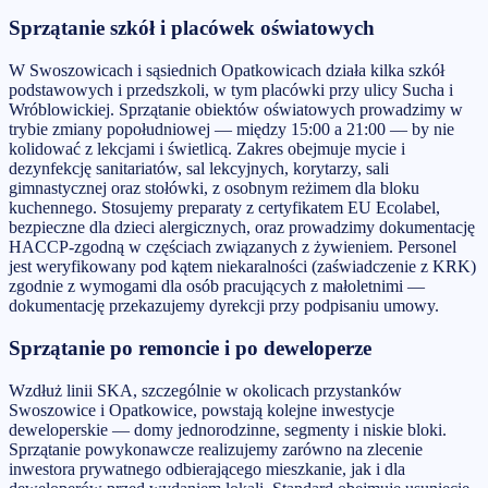
Sprzątanie szkół i placówek oświatowych
W Swoszowicach i sąsiednich Opatkowicach działa kilka szkół
podstawowych i przedszkoli, w tym placówki przy ulicy Sucha i
Wróblowickiej. Sprzątanie obiektów oświatowych prowadzimy w
trybie zmiany popołudniowej — między 15:00 a 21:00 — by nie
kolidować z lekcjami i świetlicą. Zakres obejmuje mycie i
dezynfekcję sanitariatów, sal lekcyjnych, korytarzy, sali
gimnastycznej oraz stołówki, z osobnym reżimem dla bloku
kuchennego. Stosujemy preparaty z certyfikatem EU Ecolabel,
bezpieczne dla dzieci alergicznych, oraz prowadzimy dokumentację
HACCP-zgodną w częściach związanych z żywieniem. Personel
jest weryfikowany pod kątem niekaralności (zaświadczenie z KRK)
zgodnie z wymogami dla osób pracujących z małoletnimi —
dokumentację przekazujemy dyrekcji przy podpisaniu umowy.
Sprzątanie po remoncie i po deweloperze
Wzdłuż linii SKA, szczególnie w okolicach przystanków
Swoszowice i Opatkowice, powstają kolejne inwestycje
deweloperskie — domy jednorodzinne, segmenty i niskie bloki.
Sprzątanie powykonawcze realizujemy zarówno na zlecenie
inwestora prywatnego odbierającego mieszkanie, jak i dla