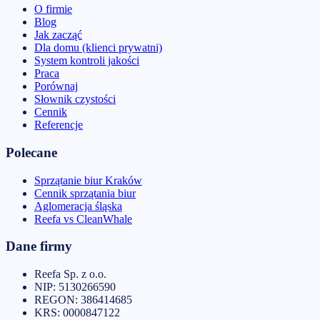
O firmie
Blog
Jak zacząć
Dla domu (klienci prywatni)
System kontroli jakości
Praca
Porównaj
Słownik czystości
Cennik
Referencje
Polecane
Sprzątanie biur Kraków
Cennik sprzątania biur
Aglomeracja śląska
Reefa vs CleanWhale
Dane firmy
Reefa Sp. z o.o.
NIP:
5130266590
REGON:
386414685
KRS:
0000847122