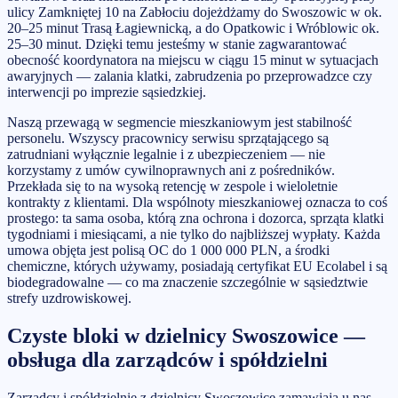
ulicy Zamkniętej 10 na Zabłociu dojeżdżamy do Swoszowic w ok.
20–25 minut Trasą Łagiewnicką, a do Opatkowic i Wróblowic ok.
25–30 minut. Dzięki temu jesteśmy w stanie zagwarantować
obecność koordynatora na miejscu w ciągu 15 minut w sytuacjach
awaryjnych — zalania klatki, zabrudzenia po przeprowadzce czy
interwencji po imprezie sąsiedzkiej.
Naszą przewagą w segmencie mieszkaniowym jest stabilność
personelu. Wszyscy pracownicy serwisu sprzątającego są
zatrudniani wyłącznie legalnie i z ubezpieczeniem — nie
korzystamy z umów cywilnoprawnych ani z pośredników.
Przekłada się to na wysoką retencję w zespole i wieloletnie
kontrakty z klientami. Dla wspólnoty mieszkaniowej oznacza to coś
prostego: ta sama osoba, którą zna ochrona i dozorca, sprząta klatki
tygodniami i miesiącami, a nie tylko do najbliższej wypłaty. Każda
umowa objęta jest polisą OC do 1 000 000 PLN, a środki
chemiczne, których używamy, posiadają certyfikat EU Ecolabel i są
biodegradowalne — co ma znaczenie szczególnie w sąsiedztwie
strefy uzdrowiskowej.
Czyste bloki w dzielnicy Swoszowice —
obsługa dla zarządców i spółdzielni
Zarządcy i spółdzielnie z dzielnicy Swoszowice zamawiają u nas