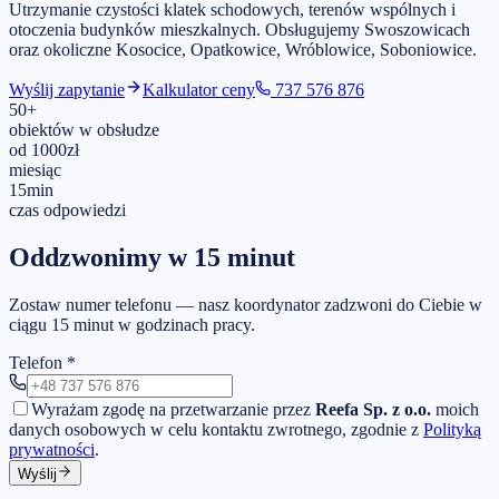
Utrzymanie czystości klatek schodowych, terenów wspólnych i
otoczenia budynków mieszkalnych.
Obsługujemy
Swoszowicach
oraz okoliczne Kosocice, Opatkowice, Wróblowice, Soboniowice
.
Wyślij zapytanie
Kalkulator ceny
737 576 876
50
+
obiektów w obsłudze
od
1000
zł
miesiąc
15
min
czas odpowiedzi
Oddzwonimy w 15 minut
Zostaw numer telefonu — nasz koordynator zadzwoni do Ciebie w
ciągu 15 minut w godzinach pracy.
Telefon
*
Wyrażam zgodę na przetwarzanie przez
Reefa Sp. z o.o.
moich
danych osobowych w celu kontaktu zwrotnego, zgodnie z
Polityką
prywatności
.
Wyślij