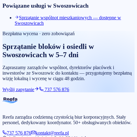
Powiązane usługi w
Swoszowicach
Sprzątanie wspólnot mieszkaniowych — dostępne w
Swoszowicach
Bezpłatna wycena · zero zobowiązań
Sprzątanie bloków i osiedli
w
Swoszowicach
w 5–7 dni
Zapraszamy zarządców wspólnot, dyrektorów placówek i
inwestorów ze Swoszowic do kontaktu — przygotujemy bezpłatną
wizję lokalną i wycenę w ciągu 48 godzin.
Wyślij zapytanie
737 576 876
Reefa zarządza codzienną czystością biur korporacyjnych. Stały
personel, dedykowany koordynator. 50+ obsługiwanych obiektów.
737 576 876
kontakt@reefa.pl