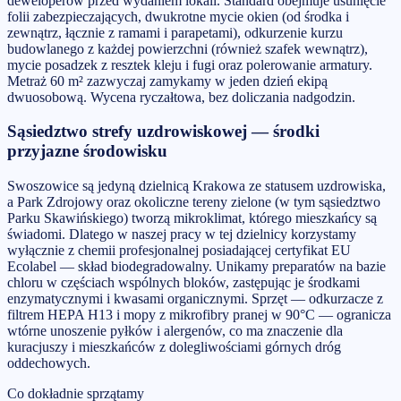
deweloperów przed wydaniem lokali. Standard obejmuje usunięcie
folii zabezpieczających, dwukrotne mycie okien (od środka i
zewnątrz, łącznie z ramami i parapetami), odkurzenie kurzu
budowlanego z każdej powierzchni (również szafek wewnątrz),
mycie posadzek z resztek kleju i fugi oraz polerowanie armatury.
Metraż 60 m² zazwyczaj zamykamy w jeden dzień ekipą
dwuosobową. Wycena ryczałtowa, bez doliczania nadgodzin.
Sąsiedztwo strefy uzdrowiskowej — środki
przyjazne środowisku
Swoszowice są jedyną dzielnicą Krakowa ze statusem uzdrowiska,
a Park Zdrojowy oraz okoliczne tereny zielone (w tym sąsiedztwo
Parku Skawińskiego) tworzą mikroklimat, którego mieszkańcy są
świadomi. Dlatego w naszej pracy w tej dzielnicy korzystamy
wyłącznie z chemii profesjonalnej posiadającej certyfikat EU
Ecolabel — skład biodegradowalny. Unikamy preparatów na bazie
chloru w częściach wspólnych bloków, zastępując je środkami
enzymatycznymi i kwasami organicznymi. Sprzęt — odkurzacze z
filtrem HEPA H13 i mopy z mikrofibry pranej w 90°C — ogranicza
wtórne unoszenie pyłków i alergenów, co ma znaczenie dla
kuracjuszy i mieszkańców z dolegliwościami górnych dróg
oddechowych.
Co dokładnie sprzątamy