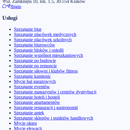
ul. Zamknięta 10, lok. 1.5, 30-554 Kraków
fb
ig
in
Usługi
Sprzątanie biur
Sprzątanie placówek medycznych
Sprzątanie placówek szkolnych
Sprzątanie biurowców
Sprzątanie bloków i osiedli
Sprzątanie wspólnot mieszkaniowych
Sprzątanie po budowie
Sprzątanie po remoncie
Sprzątanie siłowni i klubów fitness
Sprzątanie kamienic
Mycie hal garażowych
Sprzątanie eventów
Sprzątanie magazynów i centrów dystrybucji
Sprzątanie hoteli i hosteli
Sprzątanie apartamentów
Sprzątanie restauracji i gastronomii
Sprzątanie aptek
Sprzątanie sklepów i punktów handlowych
Mycie okien
Mycie elewacji