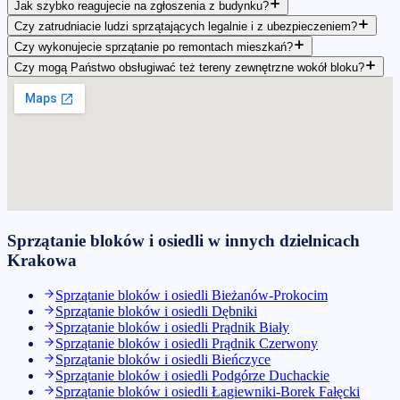
Jak szybko reagujecie na zgłoszenia z budynku?
Czy zatrudniacie ludzi sprzątających legalnie i z ubezpieczeniem?
Czy wykonujecie sprzątanie po remontach mieszkań?
Czy mogą Państwo obsługiwać też tereny zewnętrzne wokół bloku?
Sprzątanie bloków i osiedli
w innych dzielnicach
Krakowa
Sprzątanie bloków i osiedli
Bieżanów-Prokocim
Sprzątanie bloków i osiedli
Dębniki
Sprzątanie bloków i osiedli
Prądnik Biały
Sprzątanie bloków i osiedli
Prądnik Czerwony
Sprzątanie bloków i osiedli
Bieńczyce
Sprzątanie bloków i osiedli
Podgórze Duchackie
Sprzątanie bloków i osiedli
Łagiewniki-Borek Fałęcki