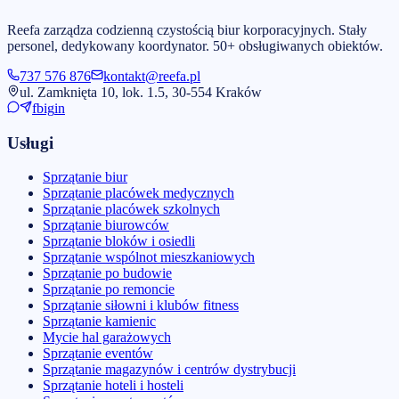
Reefa zarządza codzienną czystością biur korporacyjnych. Stały
personel, dedykowany koordynator. 50+ obsługiwanych obiektów.
737 576 876
kontakt@reefa.pl
ul. Zamknięta 10, lok. 1.5, 30-554 Kraków
fb
ig
in
Usługi
Sprzątanie biur
Sprzątanie placówek medycznych
Sprzątanie placówek szkolnych
Sprzątanie biurowców
Sprzątanie bloków i osiedli
Sprzątanie wspólnot mieszkaniowych
Sprzątanie po budowie
Sprzątanie po remoncie
Sprzątanie siłowni i klubów fitness
Sprzątanie kamienic
Mycie hal garażowych
Sprzątanie eventów
Sprzątanie magazynów i centrów dystrybucji
Sprzątanie hoteli i hosteli