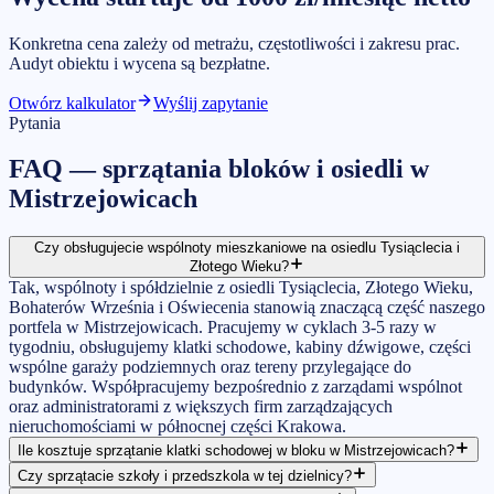
Konkretna cena zależy od metrażu, częstotliwości i zakresu prac.
Audyt obiektu i wycena są bezpłatne.
Otwórz kalkulator
Wyślij zapytanie
Pytania
FAQ —
sprzątania bloków i osiedli
w
Mistrzejowicach
Czy obsługujecie wspólnoty mieszkaniowe na osiedlu Tysiąclecia i
Złotego Wieku?
Tak, wspólnoty i spółdzielnie z osiedli Tysiąclecia, Złotego Wieku,
Bohaterów Września i Oświecenia stanowią znaczącą część naszego
portfela w Mistrzejowicach. Pracujemy w cyklach 3-5 razy w
tygodniu, obsługujemy klatki schodowe, kabiny dźwigowe, części
wspólne garaży podziemnych oraz tereny przylegające do
budynków. Współpracujemy bezpośrednio z zarządami wspólnot
oraz administratorami z większych firm zarządzających
nieruchomościami w północnej części Krakowa.
Ile kosztuje sprzątanie klatki schodowej w bloku w Mistrzejowicach?
Czy sprzątacie szkoły i przedszkola w tej dzielnicy?