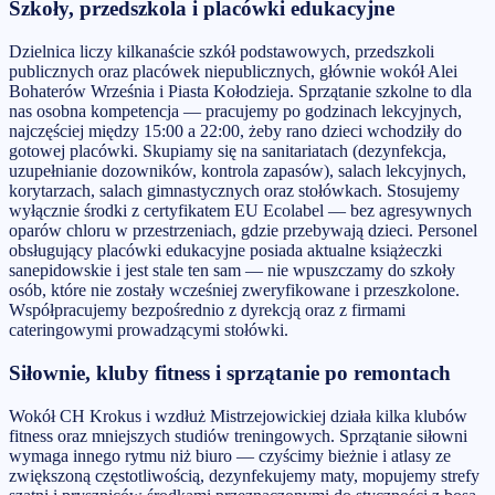
Szkoły, przedszkola i placówki edukacyjne
Dzielnica liczy kilkanaście szkół podstawowych, przedszkoli
publicznych oraz placówek niepublicznych, głównie wokół Alei
Bohaterów Września i Piasta Kołodzieja. Sprzątanie szkolne to dla
nas osobna kompetencja — pracujemy po godzinach lekcyjnych,
najczęściej między 15:00 a 22:00, żeby rano dzieci wchodziły do
gotowej placówki. Skupiamy się na sanitariatach (dezynfekcja,
uzupełnianie dozowników, kontrola zapasów), salach lekcyjnych,
korytarzach, salach gimnastycznych oraz stołówkach. Stosujemy
wyłącznie środki z certyfikatem EU Ecolabel — bez agresywnych
oparów chloru w przestrzeniach, gdzie przebywają dzieci. Personel
obsługujący placówki edukacyjne posiada aktualne książeczki
sanepidowskie i jest stale ten sam — nie wpuszczamy do szkoły
osób, które nie zostały wcześniej zweryfikowane i przeszkolone.
Współpracujemy bezpośrednio z dyrekcją oraz z firmami
cateringowymi prowadzącymi stołówki.
Siłownie, kluby fitness i sprzątanie po remontach
Wokół CH Krokus i wzdłuż Mistrzejowickiej działa kilka klubów
fitness oraz mniejszych studiów treningowych. Sprzątanie siłowni
wymaga innego rytmu niż biuro — czyścimy bieżnie i atlasy ze
zwiększoną częstotliwością, dezynfekujemy maty, mopujemy strefy