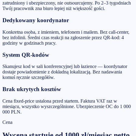
zatrudniony i ubezpieczony, nie outsourcujemy. Po 2–3 tygodniach
Twój pracownik zna biuro lepiej niż większość gości.
Dedykowany koordynator
Konkretna osoba, z imieniem, telefonem i mailem. Bez call-center,
bez infolinii. Średni czas reakcji na zgłoszenie przez QR-kod: 4
godziny w godzinach pracy.
System QR-kodów
Skanujesz kod w sali konferencyjnej lub łazience — koordynator
dostaje powiadomienie z dokładną lokalizacją. Bez nadawania
komuś ręcznie szczegółów.
Brak ukrytych kosztów
Cena fixed-price ustalona przed startem. Faktura VAT raz w
miesiącu, wszystko wyszczególnione. Ubezpieczenie OC do 1 000
000 PLN.
Cena
Wycena startuje od
1000
zł/miesiąc
netto