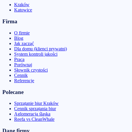
Kraków
Katowice
Firma
O firmie
Blog
Jak zacząć
Dla domu (klienci prywatni)
System kontroli jakości
Praca
Porównaj
Słownik czystości
Cennik
Referencje
Polecane
Sprzątanie biur Kraków
Cennik sprzątania biur
Aglomeracja śląska
Reefa vs CleanWhale
Dane firmy