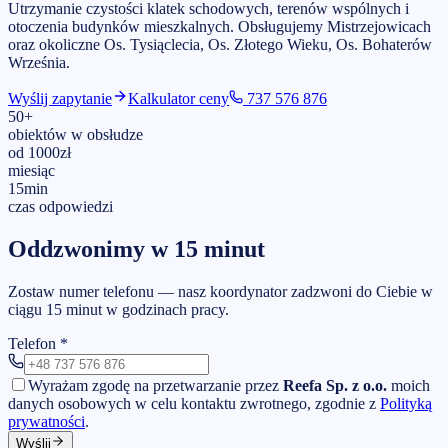
Utrzymanie czystości klatek schodowych, terenów wspólnych i
otoczenia budynków mieszkalnych.
Obsługujemy
Mistrzejowicach
oraz okoliczne Os. Tysiąclecia, Os. Złotego Wieku, Os. Bohaterów
Września
.
Wyślij zapytanie
Kalkulator ceny
737 576 876
50
+
obiektów w obsłudze
od
1000
zł
miesiąc
15
min
czas odpowiedzi
Oddzwonimy w 15 minut
Zostaw numer telefonu — nasz koordynator zadzwoni do Ciebie w
ciągu 15 minut w godzinach pracy.
Telefon
*
Wyrażam zgodę na przetwarzanie przez
Reefa Sp. z o.o.
moich
danych osobowych w celu kontaktu zwrotnego, zgodnie z
Polityką
prywatności
.
Wyślij