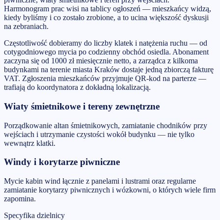
Harmonogram prac wisi na tablicy ogłoszeń — mieszkańcy widzą,
kiedy byliśmy i co zostało zrobione, a to ucina większość dyskusji
na zebraniach.
Częstotliwość dobieramy do liczby klatek i natężenia ruchu — od
cotygodniowego mycia po codzienny obchód osiedla. Abonament
zaczyna się od 1000 zł miesięcznie netto, a zarządca z kilkoma
budynkami na terenie miasta Kraków dostaje jedną zbiorczą fakturę
VAT. Zgłoszenia mieszkańców przyjmuje QR-kod na parterze —
trafiają do koordynatora z dokładną lokalizacją.
Wiaty śmietnikowe i tereny zewnętrzne
Porządkowanie altan śmietnikowych, zamiatanie chodników przy
wejściach i utrzymanie czystości wokół budynku — nie tylko
wewnątrz klatki.
Windy i korytarze piwniczne
Mycie kabin wind łącznie z panelami i lustrami oraz regularne
zamiatanie korytarzy piwnicznych i wózkowni, o których wiele firm
zapomina.
Specyfika dzielnicy