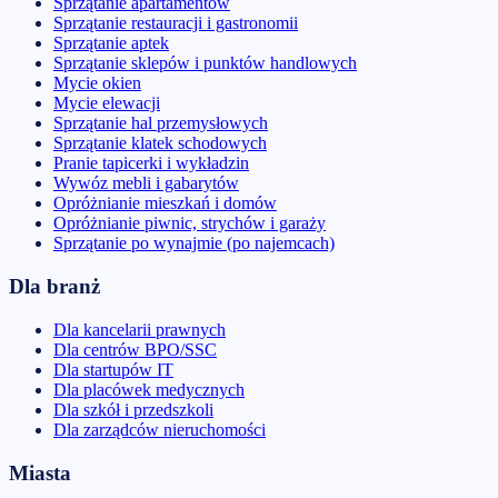
Sprzątanie apartamentów
Sprzątanie restauracji i gastronomii
Sprzątanie aptek
Sprzątanie sklepów i punktów handlowych
Mycie okien
Mycie elewacji
Sprzątanie hal przemysłowych
Sprzątanie klatek schodowych
Pranie tapicerki i wykładzin
Wywóz mebli i gabarytów
Opróżnianie mieszkań i domów
Opróżnianie piwnic, strychów i garaży
Sprzątanie po wynajmie (po najemcach)
Dla branż
Dla kancelarii prawnych
Dla centrów BPO/SSC
Dla startupów IT
Dla placówek medycznych
Dla szkół i przedszkoli
Dla zarządców nieruchomości
Miasta