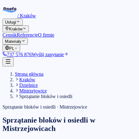
/
Kraków
Usługi
Kraków
Cennik
Referencje
O firmie
Materiały
PL
737 576 876
Wyślij zapytanie
Strona główna
Kraków
Dzielnice
Mistrzejowice
Sprzątanie bloków i osiedli
Sprzątanie bloków i osiedli
·
Mistrzejowice
Sprzątanie bloków i osiedli
w
Mistrzejowicach