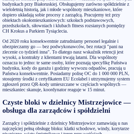
budynkach przy Białoruskiej. Obsługujemy zarówno spółdzielnie z
wieloletnią historią, jak i młode wspólnoty mieszkaniowe, które
dopiero układają sobie procesy z zarządcą. Pracujemy też przy
obiektach okołomieszkaniowych: szkołach podstawowych,
przedszkolach, siłowniach i klubach fitness rozsianych pomiędzy
CH Krokus a Parkiem Tysiąclecia.
Od 2020 roku konsekwentnie zatrudniamy personel legalnie i
ubezpieczamy go — bez podwykonawców, bez rotacji "pani na
zlecenie co tydzień inna". To dlatego nasz wskaźnik retencji jest
wysoki, a kontrakty z klientami trwają latami. Dla wspólnoty
oznacza to jedno: te same osoby, które poznają specyfikę Państwa
budynku, kody do garażu i godziny wywozu odpadów, pracują u
Państwa konsekwentnie. Posiadamy polisę OC do 1 000 000 PLN,
stosujemy środki z certyfikatem EU Ecolabel i utrzymujemy system
zgłoszeń przez QR-kody umieszczane w częściach wspólnych —
mieszkaniec skanuje, koordynator reaguje w 15 minut.
Czyste bloki w dzielnicy Mistrzejowice —
obsługa dla zarządców i spółdzielni
Zarządcy i spółdzielnie z dzielnicy Mistrzejowice zamawiają u nas
najczęściej pełną obsługę bloku: klatki schodowe, windy, korytarze
piwniczne, wiaty śmietnikowe i teren przy wejściach.