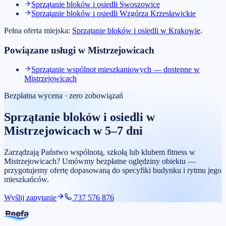
Sprzątanie bloków i osiedli
Swoszowice
Sprzątanie bloków i osiedli
Wzgórza Krzesławickie
Pełna oferta miejska:
Sprzątanie bloków i osiedli
w
Krakowie
.
Powiązane usługi w
Mistrzejowicach
Sprzątanie wspólnot mieszkaniowych — dostępne w
Mistrzejowicach
Bezpłatna wycena · zero zobowiązań
Sprzątanie bloków i osiedli
w
Mistrzejowicach
w 5–7 dni
Zarządzają Państwo wspólnotą, szkołą lub klubem fitness w
Mistrzejowicach? Umówmy bezpłatne oględziny obiektu —
przygotujemy ofertę dopasowaną do specyfiki budynku i rytmu jego
mieszkańców.
Wyślij zapytanie
737 576 876