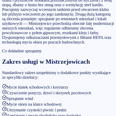
szatni i pryszniców środkami przeznaczonymi do styczności z bosą
stopą, dbamy o lustra bez smug oraz o wentylację stref kardio.
Pracujemy zazwyczaj wczesnym rankiem przed otwarciem klubu
lub późnym wieczorem po jego zamknięciu. Drugą dużą kategorią
są zlecenia posunięte: sprzątanie po remontach mieszkań i lokali
użytkowych — Mistrzejowice przechodzą obecnie falę modernizacji
starszych mieszkań, więc regularnie odbieramy zlecenia
powykonawcze z pyłem gipsowym, resztkami kleju i farby.
Dysponujemy odkurzaczami przemysłowymi z filtrami HEPA oraz
technologią mycia okien po pracach budowlanych.
Co dokładnie sprzątamy
Zakres usługi w
Mistrzejowicach
Standardowy zakres uzupełniony o dodatkowe punkty wynikające
ze specyfiki dzielnicy:
Mycie klatek schodowych i korytarzy
Czyszczenie poręczy, drzwi i skrzynek pocztowych
Sprzątanie wind
Mycie okien na klatce schodowej
Utrzymanie czystości piwnic i pralni
Zamiatanie i mycie chodników przy budynku