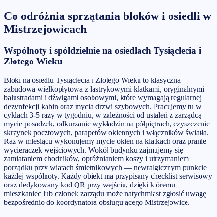
Co odróżnia
sprzątania bloków i osiedli
w
Mistrzejowicach
Wspólnoty i spółdzielnie na osiedlach Tysiąclecia i
Złotego Wieku
Bloki na osiedlu Tysiąclecia i Złotego Wieku to klasyczna
zabudowa wielkopłytowa z lastrykowymi klatkami, oryginalnymi
balustradami i dźwigami osobowymi, które wymagają regularnej
dezynfekcji kabin oraz mycia drzwi szybowych. Pracujemy tu w
cyklach 3-5 razy w tygodniu, w zależności od ustaleń z zarządcą —
mycie posadzek, odkurzanie wykładzin na półpiętrach, czyszczenie
skrzynek pocztowych, parapetów okiennych i włączników światła.
Raz w miesiącu wykonujemy mycie okien na klatkach oraz pranie
wycieraczek wejściowych. Wokół budynku zajmujemy się
zamiataniem chodników, opróżnianiem koszy i utrzymaniem
porządku przy wiatach śmietnikowych — newralgicznym punkcie
każdej wspólnoty. Każdy obiekt ma przypisany checklist serwisowy
oraz dedykowany kod QR przy wejściu, dzięki któremu
mieszkaniec lub członek zarządu może natychmiast zgłosić uwagę
bezpośrednio do koordynatora obsługującego Mistrzejowice.