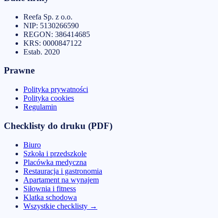
Reefa Sp. z o.o.
NIP:
5130266590
REGON:
386414685
KRS:
0000847122
Estab.
2020
Prawne
Polityka prywatności
Polityka cookies
Regulamin
Checklisty do druku (PDF)
Biuro
Szkoła i przedszkole
Placówka medyczna
Restauracja i gastronomia
Apartament na wynajem
Siłownia i fitness
Klatka schodowa
Wszystkie checklisty
→