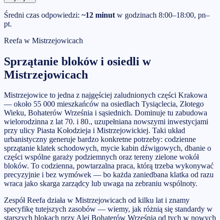
Średni czas odpowiedzi:
~12 minut
w godzinach 8:00–18:00, pn–
pt.
Reefa w
Mistrzejowicach
Sprzątanie bloków i osiedli
w
Mistrzejowicach
Mistrzejowice to jedna z najgęściej zaludnionych części Krakowa
— około 55 000 mieszkańców na osiedlach Tysiąclecia, Złotego
Wieku, Bohaterów Września i sąsiednich. Dominuje tu zabudowa
wielorodzinna z lat 70. i 80., uzupełniana nowszymi inwestycjami
przy ulicy Piasta Kołodzieja i Mistrzejowickiej. Taki układ
urbanistyczny generuje bardzo konkretne potrzeby: codzienne
sprzątanie klatek schodowych, mycie kabin dźwigowych, dbanie o
części wspólne garaży podziemnych oraz tereny zielone wokół
bloków. To codzienna, powtarzalna praca, którą trzeba wykonywać
precyzyjnie i bez wymówek — bo każda zaniedbana klatka od razu
wraca jako skarga zarządcy lub uwaga na zebraniu wspólnoty.
Zespół Reefa działa w Mistrzejowicach od kilku lat i znamy
specyfikę tutejszych zasobów — wiemy, jak różnią się standardy w
starszych blokach przy Alei Bohaterów Września od tych w nowych