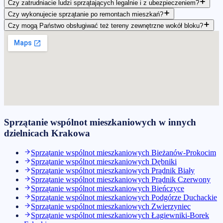
Czy zatrudniacie ludzi sprzątających legalnie i z ubezpieczeniem?
Czy wykonujecie sprzątanie po remontach mieszkań?
Czy mogą Państwo obsługiwać też tereny zewnętrzne wokół bloku?
Sprzątanie wspólnot mieszkaniowych
w innych
dzielnicach
Krakowa
Sprzątanie wspólnot mieszkaniowych
Bieżanów-Prokocim
Sprzątanie wspólnot mieszkaniowych
Dębniki
Sprzątanie wspólnot mieszkaniowych
Prądnik Biały
Sprzątanie wspólnot mieszkaniowych
Prądnik Czerwony
Sprzątanie wspólnot mieszkaniowych
Bieńczyce
Sprzątanie wspólnot mieszkaniowych
Podgórze Duchackie
Sprzątanie wspólnot mieszkaniowych
Zwierzyniec
Sprzątanie wspólnot mieszkaniowych
Łagiewniki-Borek