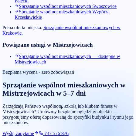
Fałęcki
Sprzątanie wspólnot mieszkaniowych
Swoszowice
Sprzątanie wspólnot mieszkaniowych
Wzgórza
Krzesławickie
Pełna oferta miejska:
Sprzątanie wspólnot mieszkaniowych
w
Krakowie
.
Powiązane usługi w
Mistrzejowicach
Sprzątanie wspólnot mieszkaniowych — dostępne w
Mistrzejowicach
Bezpłatna wycena · zero zobowiązań
Sprzątanie wspólnot mieszkaniowych
w
Mistrzejowicach
w 5–7 dni
Zarządzają Państwo wspólnotą, szkołą lub klubem fitness w
Mistrzejowicach? Umówmy bezpłatne oględziny obiektu —
przygotujemy ofertę dopasowaną do specyfiki budynku i rytmu jego
mieszkańców.
Wyślij zapytanie
737 576 876