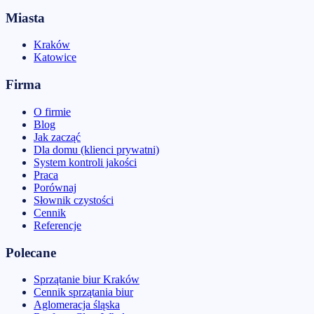
Miasta
Kraków
Katowice
Firma
O firmie
Blog
Jak zacząć
Dla domu (klienci prywatni)
System kontroli jakości
Praca
Porównaj
Słownik czystości
Cennik
Referencje
Polecane
Sprzątanie biur Kraków
Cennik sprzątania biur
Aglomeracja śląska