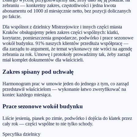
zebraniu — konkretny zakres, częstotliwości i jedna kwota
abonamentu od 1000 zł miesięcznie netto, bez pozycji doliczanych
po fakcie.
Dla wspólnot z dzielnicy Mistrzejowice i innych części miasta
Kraków obsługujemy pełen zakres części wspólnych: klatki,
korytarze, pomieszczenia gospodarcze, podwórko i prace sezonowe
wokół budynku. 91% naszych klientów przedłuża współpracę —
dla zarządu to argument, że temat wykonawcy nie wróci na agendę
zebrania za rok. Umowę i protokoły prowadzimy tak, żeby zarząd
miał komplet dokumentów dla właścicieli.
Zakres spisany pod uchwałę
Harmonogram prac w umowie jeden do jednego z tym, co zarząd
przedstawił właścicielom — wykonanie łatwo zweryfikować na
koniec każdego miesiąca.
Prace sezonowe wokół budynku
Liście jesienią, piasek po zimie, podwórko i dojścia do klatek przez
cały rok — części wspólne to nie tylko schody.
Specyfika dzielnicy