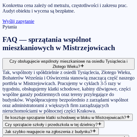
Konkretna cena zależy od metrażu, częstotliwości i zakresu prac.
Audyt obiektu i wycena są bezpłatne.
Wyślij zapytanie
Pytania
FAQ —
sprzątania wspólnot
mieszkaniowych
w
Mistrzejowicach
Czy obsługujecie wspólnoty mieszkaniowe na osiedlu Tysiąclecia i
Złotego Wieku?
Tak, wspólnoty i spółdzielnie z osiedli Tysiąclecia, Złotego Wieku,
Bohaterów Września i Oświecenia stanowią znaczącą część naszego
portfela w Mistrzejowicach. Pracujemy w cyklach 3-5 razy w
tygodniu, obsługujemy klatki schodowe, kabiny dźwigowe, części
wspólne garaży podziemnych oraz tereny przylegające do
budynków. Współpracujemy bezpośrednio z zarządami wspólnot
oraz administratorami z większych firm zarządzających
nieruchomościami w północnej części Krakowa.
Ile kosztuje sprzątanie klatki schodowej w bloku w Mistrzejowicach?
Czy sprzątacie szkoły i przedszkola w tej dzielnicy?
Jak szybko reagujecie na zgłoszenia z budynku?