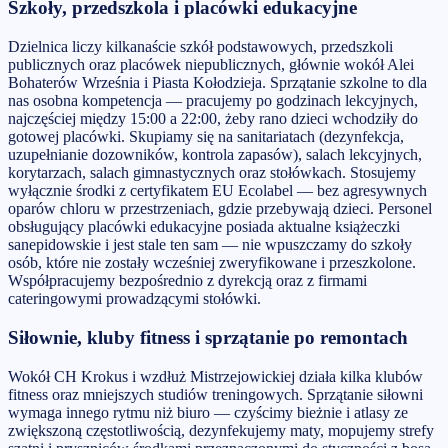
Szkoły, przedszkola i placówki edukacyjne
Dzielnica liczy kilkanaście szkół podstawowych, przedszkoli
publicznych oraz placówek niepublicznych, głównie wokół Alei
Bohaterów Września i Piasta Kołodzieja. Sprzątanie szkolne to dla
nas osobna kompetencja — pracujemy po godzinach lekcyjnych,
najczęściej między 15:00 a 22:00, żeby rano dzieci wchodziły do
gotowej placówki. Skupiamy się na sanitariatach (dezynfekcja,
uzupełnianie dozowników, kontrola zapasów), salach lekcyjnych,
korytarzach, salach gimnastycznych oraz stołówkach. Stosujemy
wyłącznie środki z certyfikatem EU Ecolabel — bez agresywnych
oparów chloru w przestrzeniach, gdzie przebywają dzieci. Personel
obsługujący placówki edukacyjne posiada aktualne książeczki
sanepidowskie i jest stale ten sam — nie wpuszczamy do szkoły
osób, które nie zostały wcześniej zweryfikowane i przeszkolone.
Współpracujemy bezpośrednio z dyrekcją oraz z firmami
cateringowymi prowadzącymi stołówki.
Siłownie, kluby fitness i sprzątanie po remontach
Wokół CH Krokus i wzdłuż Mistrzejowickiej działa kilka klubów
fitness oraz mniejszych studiów treningowych. Sprzątanie siłowni
wymaga innego rytmu niż biuro — czyścimy bieżnie i atlasy ze
zwiększoną częstotliwością, dezynfekujemy maty, mopujemy strefy