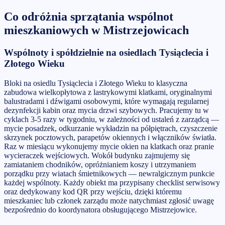
Co odróżnia
sprzątania wspólnot
mieszkaniowych
w
Mistrzejowicach
Wspólnoty i spółdzielnie na osiedlach Tysiąclecia i
Złotego Wieku
Bloki na osiedlu Tysiąclecia i Złotego Wieku to klasyczna
zabudowa wielkopłytowa z lastrykowymi klatkami, oryginalnymi
balustradami i dźwigami osobowymi, które wymagają regularnej
dezynfekcji kabin oraz mycia drzwi szybowych. Pracujemy tu w
cyklach 3-5 razy w tygodniu, w zależności od ustaleń z zarządcą —
mycie posadzek, odkurzanie wykładzin na półpiętrach, czyszczenie
skrzynek pocztowych, parapetów okiennych i włączników światła.
Raz w miesiącu wykonujemy mycie okien na klatkach oraz pranie
wycieraczek wejściowych. Wokół budynku zajmujemy się
zamiataniem chodników, opróżnianiem koszy i utrzymaniem
porządku przy wiatach śmietnikowych — newralgicznym punkcie
każdej wspólnoty. Każdy obiekt ma przypisany checklist serwisowy
oraz dedykowany kod QR przy wejściu, dzięki któremu
mieszkaniec lub członek zarządu może natychmiast zgłosić uwagę
bezpośrednio do koordynatora obsługującego Mistrzejowice.