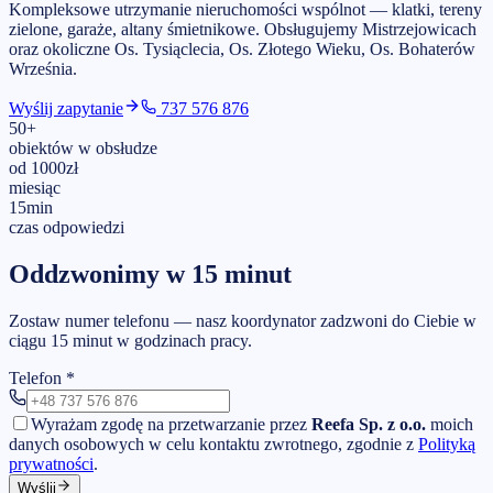
Kompleksowe utrzymanie nieruchomości wspólnot — klatki, tereny
zielone, garaże, altany śmietnikowe.
Obsługujemy
Mistrzejowicach
oraz okoliczne Os. Tysiąclecia, Os. Złotego Wieku, Os. Bohaterów
Września
.
Wyślij zapytanie
737 576 876
50
+
obiektów w obsłudze
od
1000
zł
miesiąc
15
min
czas odpowiedzi
Oddzwonimy w 15 minut
Zostaw numer telefonu — nasz koordynator zadzwoni do Ciebie w
ciągu 15 minut w godzinach pracy.
Telefon
*
Wyrażam zgodę na przetwarzanie przez
Reefa Sp. z o.o.
moich
danych osobowych w celu kontaktu zwrotnego, zgodnie z
Polityką
prywatności
.
Wyślij