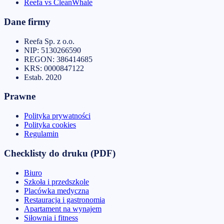
Reefa vs CleanWhale
Dane firmy
Reefa Sp. z o.o.
NIP:
5130266590
REGON:
386414685
KRS:
0000847122
Estab.
2020
Prawne
Polityka prywatności
Polityka cookies
Regulamin
Checklisty do druku (PDF)
Biuro
Szkoła i przedszkole
Placówka medyczna
Restauracja i gastronomia
Apartament na wynajem
Siłownia i fitness