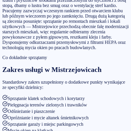
szatni i pryszniców środkami przeznaczonymi do styczności z bosą
stopą, dbamy o lustra bez smug oraz o wentylację stref kardio.
Pracujemy zazwyczaj wczesnym rankiem przed otwarciem klubu
lub późnym wieczorem po jego zamknięciu. Drugą dużą kategorią
są zlecenia posunięte: sprzątanie po remontach mieszkań i lokali
użytkowych — Mistrzejowice przechodzą obecnie falę modernizacji
starszych mieszkań, więc regularnie odbieramy zlecenia
powykonawcze z pyłem gipsowym, resztkami kleju i farby.
Dysponujemy odkurzaczami przemysłowymi z filtrami HEPA oraz
technologią mycia okien po pracach budowlanych.
Co dokładnie sprzątamy
Zakres usługi w
Mistrzejowicach
Standardowy zakres uzupełniony o dodatkowe punkty wynikające
ze specyfiki dzielnicy:
Sprzątanie klatek schodowych i korytarzy
Pielęgnacja terenów zielonych i trawników
Odśnieżanie i piaszczenie
Opróżnianie i mycie altanek śmietnikowych
Sprzątanie garaży i miejsc parkingowych
Mycie okien na klatkach