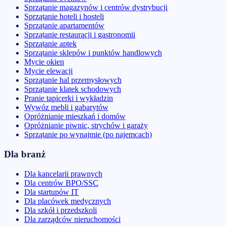
Sprzątanie magazynów i centrów dystrybucji
Sprzątanie hoteli i hosteli
Sprzątanie apartamentów
Sprzątanie restauracji i gastronomii
Sprzątanie aptek
Sprzątanie sklepów i punktów handlowych
Mycie okien
Mycie elewacji
Sprzątanie hal przemysłowych
Sprzątanie klatek schodowych
Pranie tapicerki i wykładzin
Wywóz mebli i gabarytów
Opróżnianie mieszkań i domów
Opróżnianie piwnic, strychów i garaży
Sprzątanie po wynajmie (po najemcach)
Dla branż
Dla kancelarii prawnych
Dla centrów BPO/SSC
Dla startupów IT
Dla placówek medycznych
Dla szkół i przedszkoli
Dla zarządców nieruchomości