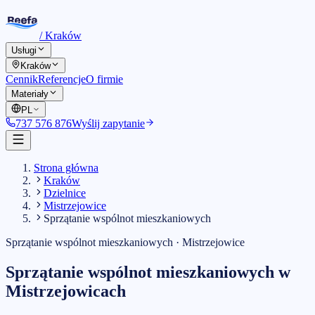
/
Kraków
Usługi
Kraków
Cennik
Referencje
O firmie
Materiały
PL
737 576 876
Wyślij zapytanie
Strona główna
Kraków
Dzielnice
Mistrzejowice
Sprzątanie wspólnot mieszkaniowych
Sprzątanie wspólnot mieszkaniowych
·
Mistrzejowice
Sprzątanie wspólnot mieszkaniowych
w
Mistrzejowicach