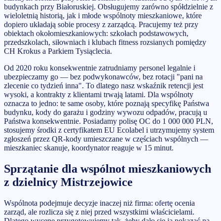
budynkach przy Białoruskiej. Obsługujemy zarówno spółdzielnie z
wieloletnią historią, jak i młode wspólnoty mieszkaniowe, które
dopiero układają sobie procesy z zarządcą. Pracujemy też przy
obiektach okołomieszkaniowych: szkołach podstawowych,
przedszkolach, siłowniach i klubach fitness rozsianych pomiędzy
CH Krokus a Parkiem Tysiąclecia.
Od 2020 roku konsekwentnie zatrudniamy personel legalnie i
ubezpieczamy go — bez podwykonawców, bez rotacji "pani na
zlecenie co tydzień inna". To dlatego nasz wskaźnik retencji jest
wysoki, a kontrakty z klientami trwają latami. Dla wspólnoty
oznacza to jedno: te same osoby, które poznają specyfikę Państwa
budynku, kody do garażu i godziny wywozu odpadów, pracują u
Państwa konsekwentnie. Posiadamy polisę OC do 1 000 000 PLN,
stosujemy środki z certyfikatem EU Ecolabel i utrzymujemy system
zgłoszeń przez QR-kody umieszczane w częściach wspólnych —
mieszkaniec skanuje, koordynator reaguje w 15 minut.
Sprzątanie dla wspólnot mieszkaniowych
z dzielnicy Mistrzejowice
Wspólnota podejmuje decyzje inaczej niż firma: ofertę ocenia
zarząd, ale rozlicza się z niej przed wszystkimi właścicielami.
Dlatego wycenę przygotowujemy tak, żeby dało się ją pokazać na