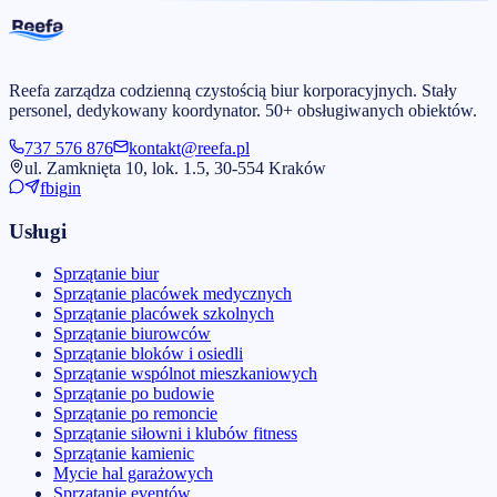
Reefa zarządza codzienną czystością biur korporacyjnych. Stały
personel, dedykowany koordynator. 50+ obsługiwanych obiektów.
737 576 876
kontakt@reefa.pl
ul. Zamknięta 10, lok. 1.5, 30-554 Kraków
fb
ig
in
Usługi
Sprzątanie biur
Sprzątanie placówek medycznych
Sprzątanie placówek szkolnych
Sprzątanie biurowców
Sprzątanie bloków i osiedli
Sprzątanie wspólnot mieszkaniowych
Sprzątanie po budowie
Sprzątanie po remoncie
Sprzątanie siłowni i klubów fitness
Sprzątanie kamienic
Mycie hal garażowych
Sprzątanie eventów