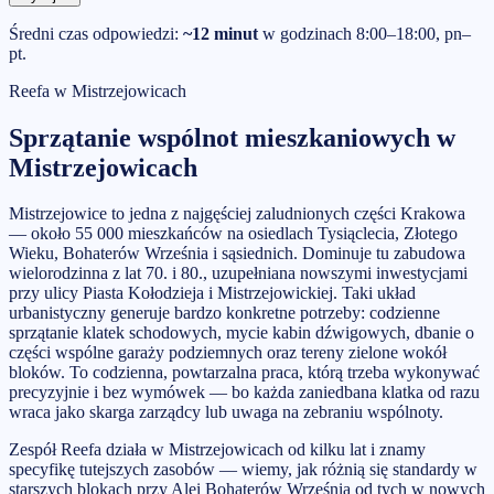
Średni czas odpowiedzi:
~12 minut
w godzinach 8:00–18:00, pn–
pt.
Reefa w
Mistrzejowicach
Sprzątanie wspólnot mieszkaniowych
w
Mistrzejowicach
Mistrzejowice to jedna z najgęściej zaludnionych części Krakowa
— około 55 000 mieszkańców na osiedlach Tysiąclecia, Złotego
Wieku, Bohaterów Września i sąsiednich. Dominuje tu zabudowa
wielorodzinna z lat 70. i 80., uzupełniana nowszymi inwestycjami
przy ulicy Piasta Kołodzieja i Mistrzejowickiej. Taki układ
urbanistyczny generuje bardzo konkretne potrzeby: codzienne
sprzątanie klatek schodowych, mycie kabin dźwigowych, dbanie o
części wspólne garaży podziemnych oraz tereny zielone wokół
bloków. To codzienna, powtarzalna praca, którą trzeba wykonywać
precyzyjnie i bez wymówek — bo każda zaniedbana klatka od razu
wraca jako skarga zarządcy lub uwaga na zebraniu wspólnoty.
Zespół Reefa działa w Mistrzejowicach od kilku lat i znamy
specyfikę tutejszych zasobów — wiemy, jak różnią się standardy w
starszych blokach przy Alei Bohaterów Września od tych w nowych