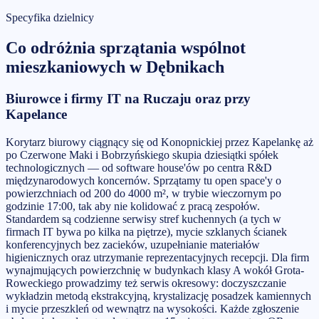
Specyfika dzielnicy
Co odróżnia
sprzątania wspólnot
mieszkaniowych
w
Dębnikach
Biurowce i firmy IT na Ruczaju oraz przy
Kapelance
Korytarz biurowy ciągnący się od Konopnickiej przez Kapelankę aż
po Czerwone Maki i Bobrzyńskiego skupia dziesiątki spółek
technologicznych — od software house'ów po centra R&D
międzynarodowych koncernów. Sprzątamy tu open space'y o
powierzchniach od 200 do 4000 m², w trybie wieczornym po
godzinie 17:00, tak aby nie kolidować z pracą zespołów.
Standardem są codzienne serwisy stref kuchennych (a tych w
firmach IT bywa po kilka na piętrze), mycie szklanych ścianek
konferencyjnych bez zacieków, uzupełnianie materiałów
higienicznych oraz utrzymanie reprezentacyjnych recepcji. Dla firm
wynajmujących powierzchnię w budynkach klasy A wokół Grota-
Roweckiego prowadzimy też serwis okresowy: doczyszczanie
wykładzin metodą ekstrakcyjną, krystalizację posadzek kamiennych
i mycie przeszkleń od wewnątrz na wysokości. Każde zgłoszenie