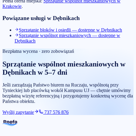
Pełna oferta miejska:
Sprzątanie wspólnot mieszkaniowych
w
Krakowie
.
Powiązane usługi w
Dębnikach
Sprzątanie bloków i osiedli — dostępne w Dębnikach
Sprzątanie wspólnot mieszkaniowych — dostępne w
Dębnikach
Bezpłatna wycena · zero zobowiązań
Sprzątanie wspólnot mieszkaniowych
w
Dębnikach
w 5–7 dni
Jeśli zarządzają Państwo biurem na Ruczaju, wspólnotą przy
Tynieckiej lub placówką wokół Kampusu UJ — chętnie umówimy
bezpłatną wizytę referencyjną i przygotujemy konkretną wycenę dla
Państwa obiektu.
Wyślij zapytanie
737 576 876