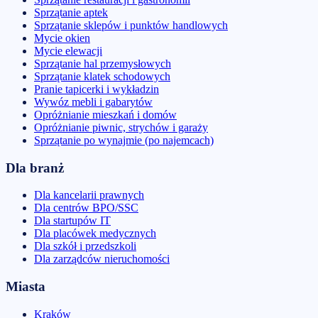
Sprzątanie aptek
Sprzątanie sklepów i punktów handlowych
Mycie okien
Mycie elewacji
Sprzątanie hal przemysłowych
Sprzątanie klatek schodowych
Pranie tapicerki i wykładzin
Wywóz mebli i gabarytów
Opróżnianie mieszkań i domów
Opróżnianie piwnic, strychów i garaży
Sprzątanie po wynajmie (po najemcach)
Dla branż
Dla kancelarii prawnych
Dla centrów BPO/SSC
Dla startupów IT
Dla placówek medycznych
Dla szkół i przedszkoli
Dla zarządców nieruchomości
Miasta
Kraków