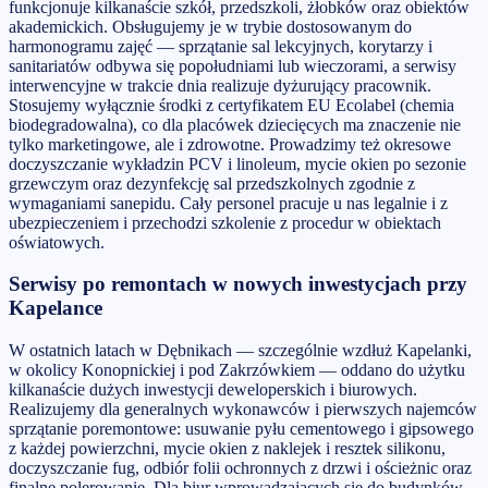
funkcjonuje kilkanaście szkół, przedszkoli, żłobków oraz obiektów
akademickich. Obsługujemy je w trybie dostosowanym do
harmonogramu zajęć — sprzątanie sal lekcyjnych, korytarzy i
sanitariatów odbywa się popołudniami lub wieczorami, a serwisy
interwencyjne w trakcie dnia realizuje dyżurujący pracownik.
Stosujemy wyłącznie środki z certyfikatem EU Ecolabel (chemia
biodegradowalna), co dla placówek dziecięcych ma znaczenie nie
tylko marketingowe, ale i zdrowotne. Prowadzimy też okresowe
doczyszczanie wykładzin PCV i linoleum, mycie okien po sezonie
grzewczym oraz dezynfekcję sal przedszkolnych zgodnie z
wymaganiami sanepidu. Cały personel pracuje u nas legalnie i z
ubezpieczeniem i przechodzi szkolenie z procedur w obiektach
oświatowych.
Serwisy po remontach w nowych inwestycjach przy
Kapelance
W ostatnich latach w Dębnikach — szczególnie wzdłuż Kapelanki,
w okolicy Konopnickiej i pod Zakrzówkiem — oddano do użytku
kilkanaście dużych inwestycji deweloperskich i biurowych.
Realizujemy dla generalnych wykonawców i pierwszych najemców
sprzątanie poremontowe: usuwanie pyłu cementowego i gipsowego
z każdej powierzchni, mycie okien z naklejek i resztek silikonu,
doczyszczanie fug, odbiór folii ochronnych z drzwi i ościeżnic oraz
finalne polerowanie. Dla biur wprowadzających się do budynków