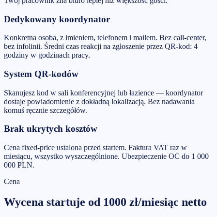
Twój pracownik zna biuro lepiej niż większość gości.
Dedykowany koordynator
Konkretna osoba, z imieniem, telefonem i mailem. Bez call-center,
bez infolinii. Średni czas reakcji na zgłoszenie przez QR-kod: 4
godziny w godzinach pracy.
System QR-kodów
Skanujesz kod w sali konferencyjnej lub łazience — koordynator
dostaje powiadomienie z dokładną lokalizacją. Bez nadawania
komuś ręcznie szczegółów.
Brak ukrytych kosztów
Cena fixed-price ustalona przed startem. Faktura VAT raz w
miesiącu, wszystko wyszczególnione. Ubezpieczenie OC do 1 000
000 PLN.
Cena
Wycena startuje od
1000
zł/miesiąc
netto