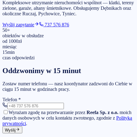
Kompleksowe utrzymanie nieruchomości wspólnot — klatki, tereny
zielone, garaże, altany śmietnikowe.
Obsługujemy
Dębnikach
oraz
okoliczne Ruczaj, Pychowice, Tyniec
.
Wyślij zapytanie
737 576 876
50
+
obiektów w obsłudze
od
1000
zł
miesiąc
15
min
czas odpowiedzi
Oddzwonimy w 15 minut
Zostaw numer telefonu — nasz koordynator zadzwoni do Ciebie w
ciągu 15 minut w godzinach pracy.
Telefon
*
Wyrażam zgodę na przetwarzanie przez
Reefa Sp. z o.o.
moich
danych osobowych w celu kontaktu zwrotnego, zgodnie z
Polityką
prywatności
.
Wyślij