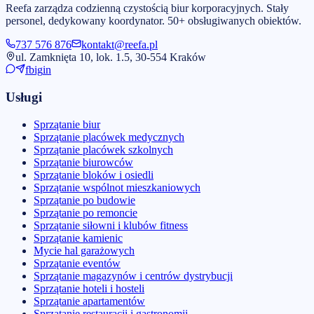
Reefa zarządza codzienną czystością biur korporacyjnych. Stały
personel, dedykowany koordynator. 50+ obsługiwanych obiektów.
737 576 876
kontakt@reefa.pl
ul. Zamknięta 10, lok. 1.5, 30-554 Kraków
fb
ig
in
Usługi
Sprzątanie biur
Sprzątanie placówek medycznych
Sprzątanie placówek szkolnych
Sprzątanie biurowców
Sprzątanie bloków i osiedli
Sprzątanie wspólnot mieszkaniowych
Sprzątanie po budowie
Sprzątanie po remoncie
Sprzątanie siłowni i klubów fitness
Sprzątanie kamienic
Mycie hal garażowych
Sprzątanie eventów
Sprzątanie magazynów i centrów dystrybucji
Sprzątanie hoteli i hosteli
Sprzątanie apartamentów
Sprzątanie restauracji i gastronomii