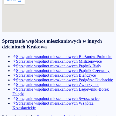
Sprzątanie wspólnot mieszkaniowych
w innych
dzielnicach
Krakowa
Sprzątanie wspólnot mieszkaniowych
Bieżanów-Prokocim
Sprzątanie wspólnot mieszkaniowych
Mistrzejowice
Sprzątanie wspólnot mieszkaniowych
Prądnik Biały
Sprzątanie wspólnot mieszkaniowych
Prądnik Czerwony
Sprzątanie wspólnot mieszkaniowych
Bieńczyce
Sprzątanie wspólnot mieszkaniowych
Podgórze Duchackie
Sprzątanie wspólnot mieszkaniowych
Zwierzyniec
Sprzątanie wspólnot mieszkaniowych
Łagiewniki-Borek
Fałęcki
Sprzątanie wspólnot mieszkaniowych
Swoszowice
Sprzątanie wspólnot mieszkaniowych
Wzgórza
Krzesławickie