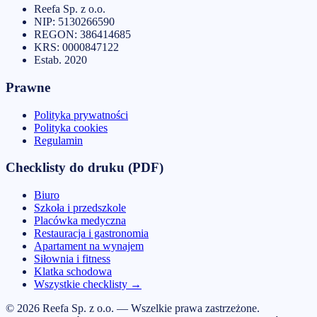
Reefa Sp. z o.o.
NIP:
5130266590
REGON:
386414685
KRS:
0000847122
Estab.
2020
Prawne
Polityka prywatności
Polityka cookies
Regulamin
Checklisty do druku (PDF)
Biuro
Szkoła i przedszkole
Placówka medyczna
Restauracja i gastronomia
Apartament na wynajem
Siłownia i fitness
Klatka schodowa
Wszystkie checklisty
→
© 2026 Reefa Sp. z o.o. — Wszelkie prawa zastrzeżone.