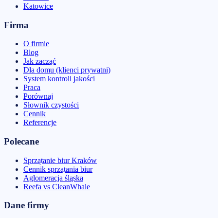
Katowice
Firma
O firmie
Blog
Jak zacząć
Dla domu (klienci prywatni)
System kontroli jakości
Praca
Porównaj
Słownik czystości
Cennik
Referencje
Polecane
Sprzątanie biur Kraków
Cennik sprzątania biur
Aglomeracja śląska
Reefa vs CleanWhale
Dane firmy