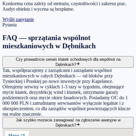
Konkretna cena zależy od metrażu, częstotliwości i zakresu prac.
Audyt obiektu i wycena są bezpłatne.
Wyślij zapytanie
Pytania
FAQ —
sprzątania wspólnot
mieszkaniowych
w
Dębnikach
Czy prowadzicie serwis klatek schodowych dla wspólnot na
Dębnikach?
Tak, współpracujemy z zarządcami i zarządami wspólnot
mieszkaniowych w całych Dębnikach — od bloków przy
Tynieckiej i Praskiej po nowe inwestycje przy Kapelance.
Oferujemy serwisy w cyklach 1-3 razy w tygodniu, obejmujące
mycie klatek, dezynfekcję wind i klamek, utrzymanie garaży
podziemnych oraz mycie okien fasadowych. Posiadamy OC do 1
000 000 PLN i zatrudniamy serwisantów wyłącznie legalnie i z
ubezpieczeniem, co dla zarządów wspólnot powierzających klucze
ma realne znaczenie.
Jak szybko możecie zareagować na zgłoszenie awaryjne w
Dębnikach?