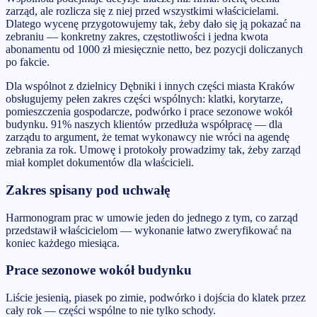
zarząd, ale rozlicza się z niej przed wszystkimi właścicielami.
Dlatego wycenę przygotowujemy tak, żeby dało się ją pokazać na
zebraniu — konkretny zakres, częstotliwości i jedna kwota
abonamentu od 1000 zł miesięcznie netto, bez pozycji doliczanych
po fakcie.
Dla wspólnot z dzielnicy Dębniki i innych części miasta Kraków
obsługujemy pełen zakres części wspólnych: klatki, korytarze,
pomieszczenia gospodarcze, podwórko i prace sezonowe wokół
budynku. 91% naszych klientów przedłuża współpracę — dla
zarządu to argument, że temat wykonawcy nie wróci na agendę
zebrania za rok. Umowę i protokoły prowadzimy tak, żeby zarząd
miał komplet dokumentów dla właścicieli.
Zakres spisany pod uchwałę
Harmonogram prac w umowie jeden do jednego z tym, co zarząd
przedstawił właścicielom — wykonanie łatwo zweryfikować na
koniec każdego miesiąca.
Prace sezonowe wokół budynku
Liście jesienią, piasek po zimie, podwórko i dojścia do klatek przez
cały rok — części wspólne to nie tylko schody.