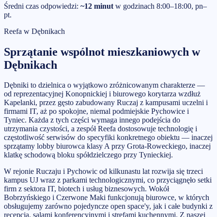
Średni czas odpowiedzi:
~12 minut
w godzinach 8:00–18:00, pn–
pt.
Reefa w
Dębnikach
Sprzątanie wspólnot mieszkaniowych
w
Dębnikach
Dębniki to dzielnica o wyjątkowo zróżnicowanym charakterze —
od reprezentacyjnej Konopnickiej i biurowego korytarza wzdłuż
Kapelanki, przez gęsto zabudowany Ruczaj z kampusami uczelni i
firmami IT, aż po spokojne, niemal podmiejskie Pychowice i
Tyniec. Każda z tych części wymaga innego podejścia do
utrzymania czystości, a zespół Reefa dostosowuje technologię i
częstotliwość serwisów do specyfiki konkretnego obiektu — inaczej
sprzątamy lobby biurowca klasy A przy Grota-Roweckiego, inaczej
klatkę schodową bloku spółdzielczego przy Tynieckiej.
W rejonie Ruczaju i Pychowic od kilkunastu lat rozwija się trzeci
kampus UJ wraz z parkami technologicznymi, co przyciągnęło setki
firm z sektora IT, biotech i usług biznesowych. Wokół
Bobrzyńskiego i Czerwone Maki funkcjonują biurowce, w których
obsługujemy zarówno pojedyncze open space'y, jak i całe budynki z
recepcją, salami konferencyjnymi i strefami kuchennymi. Z naszej