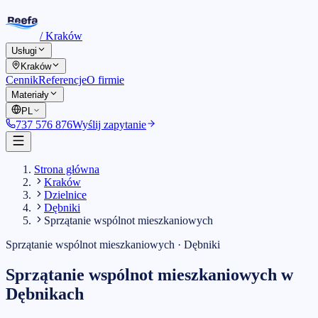
/
Kraków
Usługi
Kraków
Cennik
Referencje
O firmie
Materiały
PL
737 576 876
Wyślij zapytanie
Strona główna
Kraków
Dzielnice
Dębniki
Sprzątanie wspólnot mieszkaniowych
Sprzątanie wspólnot mieszkaniowych
·
Dębniki
Sprzątanie wspólnot mieszkaniowych
w
Dębnikach