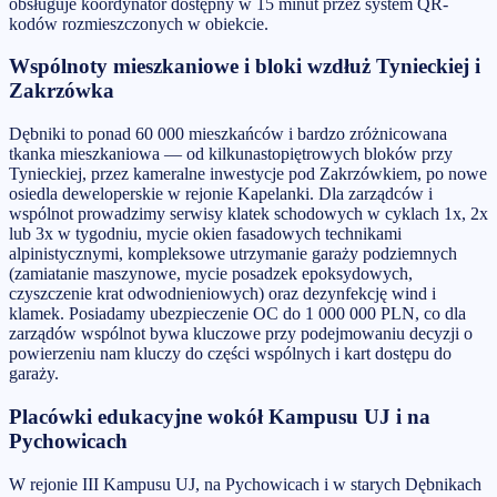
obsługuje koordynator dostępny w 15 minut przez system QR-
kodów rozmieszczonych w obiekcie.
Wspólnoty mieszkaniowe i bloki wzdłuż Tynieckiej i
Zakrzówka
Dębniki to ponad 60 000 mieszkańców i bardzo zróżnicowana
tkanka mieszkaniowa — od kilkunastopiętrowych bloków przy
Tynieckiej, przez kameralne inwestycje pod Zakrzówkiem, po nowe
osiedla deweloperskie w rejonie Kapelanki. Dla zarządców i
wspólnot prowadzimy serwisy klatek schodowych w cyklach 1x, 2x
lub 3x w tygodniu, mycie okien fasadowych technikami
alpinistycznymi, kompleksowe utrzymanie garaży podziemnych
(zamiatanie maszynowe, mycie posadzek epoksydowych,
czyszczenie krat odwodnieniowych) oraz dezynfekcję wind i
klamek. Posiadamy ubezpieczenie OC do 1 000 000 PLN, co dla
zarządów wspólnot bywa kluczowe przy podejmowaniu decyzji o
powierzeniu nam kluczy do części wspólnych i kart dostępu do
garaży.
Placówki edukacyjne wokół Kampusu UJ i na
Pychowicach
W rejonie III Kampusu UJ, na Pychowicach i w starych Dębnikach