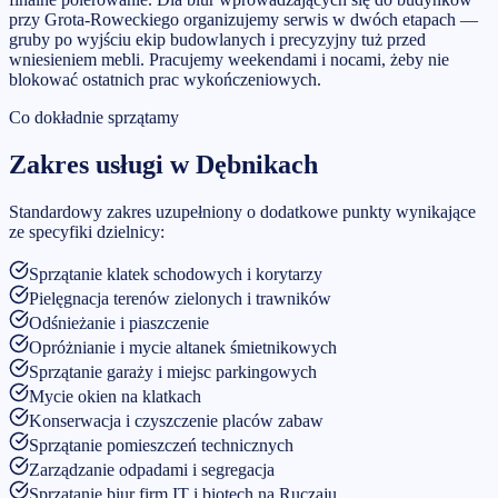
przy Grota-Roweckiego organizujemy serwis w dwóch etapach —
gruby po wyjściu ekip budowlanych i precyzyjny tuż przed
wniesieniem mebli. Pracujemy weekendami i nocami, żeby nie
blokować ostatnich prac wykończeniowych.
Co dokładnie sprzątamy
Zakres usługi w
Dębnikach
Standardowy zakres uzupełniony o dodatkowe punkty wynikające
ze specyfiki dzielnicy:
Sprzątanie klatek schodowych i korytarzy
Pielęgnacja terenów zielonych i trawników
Odśnieżanie i piaszczenie
Opróżnianie i mycie altanek śmietnikowych
Sprzątanie garaży i miejsc parkingowych
Mycie okien na klatkach
Konserwacja i czyszczenie placów zabaw
Sprzątanie pomieszczeń technicznych
Zarządzanie odpadami i segregacja
Sprzątanie biur firm IT i biotech na Ruczaju