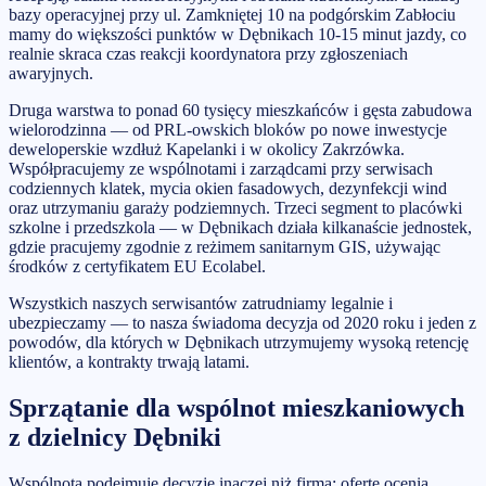
bazy operacyjnej przy ul. Zamkniętej 10 na podgórskim Zabłociu
mamy do większości punktów w Dębnikach 10-15 minut jazdy, co
realnie skraca czas reakcji koordynatora przy zgłoszeniach
awaryjnych.
Druga warstwa to ponad 60 tysięcy mieszkańców i gęsta zabudowa
wielorodzinna — od PRL-owskich bloków po nowe inwestycje
deweloperskie wzdłuż Kapelanki i w okolicy Zakrzówka.
Współpracujemy ze wspólnotami i zarządcami przy serwisach
codziennych klatek, mycia okien fasadowych, dezynfekcji wind
oraz utrzymaniu garaży podziemnych. Trzeci segment to placówki
szkolne i przedszkola — w Dębnikach działa kilkanaście jednostek,
gdzie pracujemy zgodnie z reżimem sanitarnym GIS, używając
środków z certyfikatem EU Ecolabel.
Wszystkich naszych serwisantów zatrudniamy legalnie i
ubezpieczamy — to nasza świadoma decyzja od 2020 roku i jeden z
powodów, dla których w Dębnikach utrzymujemy wysoką retencję
klientów, a kontrakty trwają latami.
Sprzątanie dla wspólnot mieszkaniowych
z dzielnicy Dębniki
Wspólnota podejmuje decyzje inaczej niż firma: ofertę ocenia