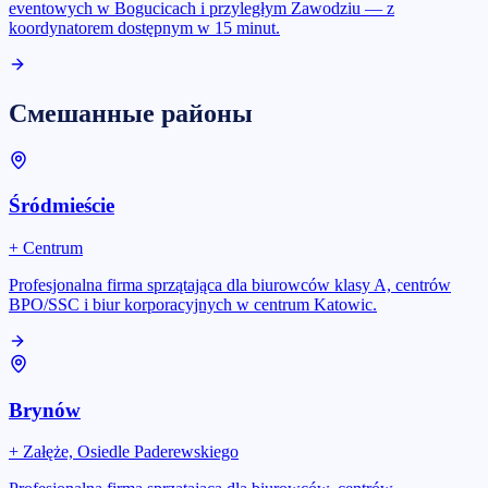
eventowych w Bogucicach i przyległym Zawodziu — z
koordynatorem dostępnym w 15 minut.
Смешанные районы
Śródmieście
+
Centrum
Profesjonalna firma sprzątająca dla biurowców klasy A, centrów
BPO/SSC i biur korporacyjnych w centrum Katowic.
Brynów
+
Załęże, Osiedle Paderewskiego