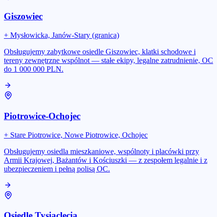
Giszowiec
+
Mysłowicka, Janów-Stary (granica)
Obsługujemy zabytkowe osiedle Giszowiec, klatki schodowe i
tereny zewnętrzne wspólnot — stałe ekipy, legalne zatrudnienie, OC
do 1 000 000 PLN.
Piotrowice-Ochojec
+
Stare Piotrowice, Nowe Piotrowice, Ochojec
Obsługujemy osiedla mieszkaniowe, wspólnoty i placówki przy
Armii Krajowej, Bażantów i Kościuszki — z zespołem legalnie i z
ubezpieczeniem i pełną polisą OC.
Osiedle Tysiąclecia