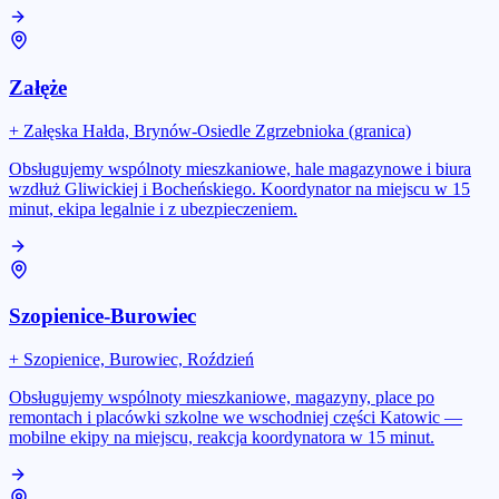
Załęże
+
Załęska Hałda, Brynów-Osiedle Zgrzebnioka (granica)
Obsługujemy wspólnoty mieszkaniowe, hale magazynowe i biura
wzdłuż Gliwickiej i Bocheńskiego. Koordynator na miejscu w 15
minut, ekipa legalnie i z ubezpieczeniem.
Szopienice-Burowiec
+
Szopienice, Burowiec, Roździeń
Obsługujemy wspólnoty mieszkaniowe, magazyny, place po
remontach i placówki szkolne we wschodniej części Katowic —
mobilne ekipy na miejscu, reakcja koordynatora w 15 minut.