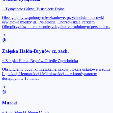
+
Tysiąclecie Górne, Tysiąclecie Dolne
Obsługujemy wspólnoty mieszkaniowe, przychodnie i placówki
oświatowe między ul. Tysiąclecia, Chorzowską a Parkiem
Olimpijczyków — codziennie, z legalnie zatrudnionym personelem.
Załęska Hałda-Brynów cz. zach.
+
Załęska Hałda, Brynów-Osiedle Zgrzebnioka
Obsługujemy budynki mieszkalne, szkoły i lokale usługowe wzdłuż
Ligockiej, Hetmańskiej i Mikołowskiej — z koordynatorem
dostępnym w 15 minut.
Murcki
+
Stare Murcki, Nowe Murcki