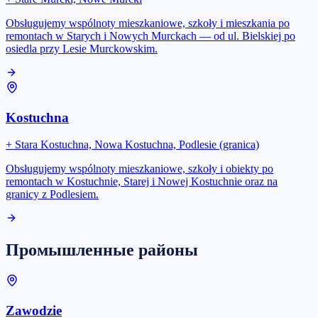
Obsługujemy wspólnoty mieszkaniowe, szkoły i mieszkania po
remontach w Starych i Nowych Murckach — od ul. Bielskiej po
osiedla przy Lesie Murckowskim.
Kostuchna
+
Stara Kostuchna, Nowa Kostuchna, Podlesie (granica)
Obsługujemy wspólnoty mieszkaniowe, szkoły i obiekty po
remontach w Kostuchnie, Starej i Nowej Kostuchnie oraz na
granicy z Podlesiem.
Промышленные районы
Zawodzie