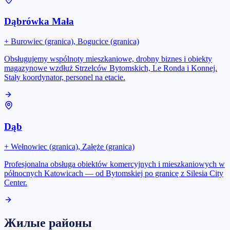
Dąbrówka Mała
+
Burowiec (granica), Bogucice (granica)
Obsługujemy wspólnoty mieszkaniowe, drobny biznes i obiekty
magazynowe wzdłuż Strzelców Bytomskich, Le Ronda i Konnej.
Stały koordynator, personel na etacie.
Dąb
+
Wełnowiec (granica), Załęże (granica)
Profesjonalna obsługa obiektów komercyjnych i mieszkaniowych w
północnych Katowicach — od Bytomskiej po granicę z Silesia City
Center.
Жилые районы