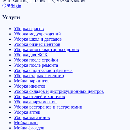
ul. Zamknięta 10, lok. 1.5, 30-554 Kraków
fb
ig
in
Услуги
Уборка офисов
Уборка медучреждений
Уборка школ и детсадов
Уборка бизнес-центров
Уборка многоквартирных домов
Уборка для ЖСК
Уборка после стройки
Уборка после ремонта
Уборка спортзалов и фитнеса
Уборка старых каменниц
Мойка паркингов
Уборка ивентов
Уборка складов и дистрибуционных центров
Уборка отелей и хостелов
Уборка апартаментов
Уборка ресторанов и гастрономии
Уборка аптек
Уборка магазинов
Мойка окон
Мойка фасадов