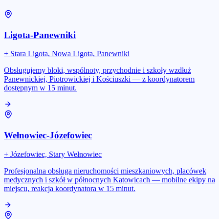
Ligota-Panewniki
+
Stara Ligota, Nowa Ligota, Panewniki
Obsługujemy bloki, wspólnoty, przychodnie i szkoły wzdłuż
Panewnickiej, Piotrowickiej i Kościuszki — z koordynatorem
dostępnym w 15 minut.
Wełnowiec-Józefowiec
+
Józefowiec, Stary Wełnowiec
Profesjonalna obsługa nieruchomości mieszkaniowych, placówek
medycznych i szkół w północnych Katowicach — mobilne ekipy na
miejscu, reakcja koordynatora w 15 minut.