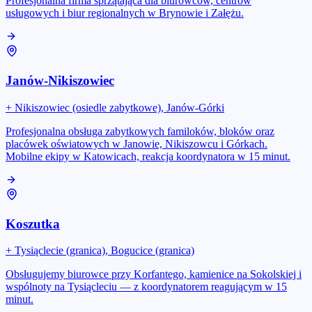
Profesjonalna firma sprzątająca dla biurowców, centrów
usługowych i biur regionalnych w Brynowie i Załężu.
Janów-Nikiszowiec
+
Nikiszowiec (osiedle zabytkowe), Janów-Górki
Profesjonalna obsługa zabytkowych familoków, bloków oraz
placówek oświatowych w Janowie, Nikiszowcu i Górkach.
Mobilne ekipy w Katowicach, reakcja koordynatora w 15 minut.
Koszutka
+
Tysiąclecie (granica), Bogucice (granica)
Obsługujemy biurowce przy Korfantego, kamienice na Sokolskiej i
wspólnoty na Tysiącleciu — z koordynatorem reagującym w 15
minut.