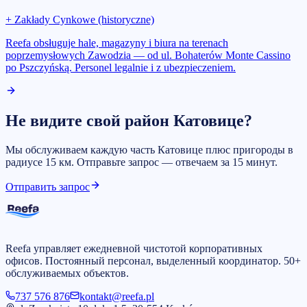
+
Zakłady Cynkowe (historyczne)
Reefa obsługuje hale, magazyny i biura na terenach
poprzemysłowych Zawodzia — od ul. Bohaterów Monte Cassino
po Pszczyńską. Personel legalnie i z ubezpieczeniem.
Не видите свой район Катовице?
Мы обслуживаем каждую часть Катовице плюс пригороды в
радиусе 15 км. Отправьте запрос — отвечаем за 15 минут.
Отправить запрос
Reefa управляет ежедневной чистотой корпоративных
офисов. Постоянный персонал, выделенный координатор. 50+
обслуживаемых объектов.
737 576 876
kontakt@reefa.pl