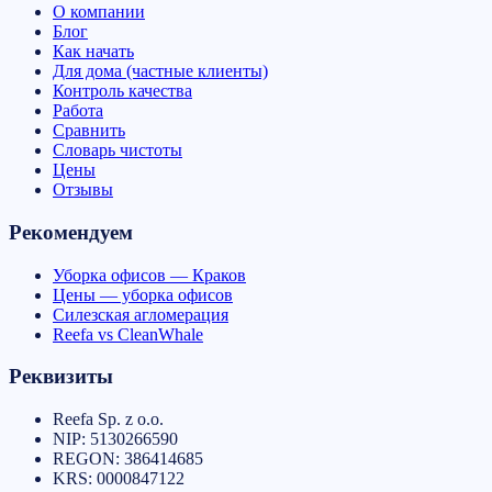
О компании
Блог
Как начать
Для дома (частные клиенты)
Контроль качества
Работа
Сравнить
Словарь чистоты
Цены
Отзывы
Рекомендуем
Уборка офисов — Краков
Цены — уборка офисов
Силезская агломерация
Reefa vs CleanWhale
Реквизиты
Reefa Sp. z o.o.
NIP:
5130266590
REGON:
386414685
KRS:
0000847122