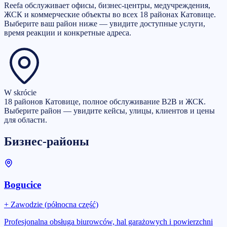
Reefa обслуживает офисы, бизнес-центры, медучреждения,
ЖСК и коммерческие объекты во всех 18 районах Катовице.
Выберите ваш район ниже — увидите доступные услуги,
время реакции и конкретные адреса.
W skrócie
18 районов Катовице, полное обслуживание B2B и ЖСК.
Выберите район — увидите кейсы, улицы, клиентов и цены
для области.
Бизнес-районы
Bogucice
+
Zawodzie (północna część)
Profesjonalna obsługa biurowców, hal garażowych i powierzchni