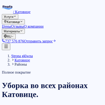
/
Катовице
Услуги
Катовице
Цены
Отзывы
О компании
Материалы
RU
737 576 876
Отправить запрос
Strona główna
Катовице
Районы
Полное покрытие
Уборка во всех
районах
Катовице
.