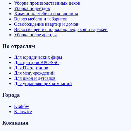
Уборка производственных цехов
Уборка подъездов
Химчистка мебели и ковролина
Вывоз мебели и габаритов
Освобождение квартир и домов
Вывоз вещей из подвалов, чердаков и гаражей
Уборка после аренды
По отраслям
Для юридических фирм
Для центров BPO/SSC
Для IT-стартапов
Для медучреждений
Для школ и детсадов
Для управляющих компаний
Города
Kraków
Katowice
Компания