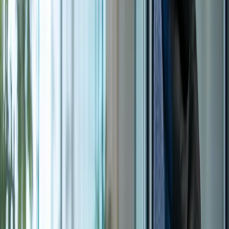
-60% до +50%
Ежедневно дороже всего, раз в неделю дешевле. Но:
ежедневная уборка одним фиксом выходит дешевле суммы
отдельных разовых визитов.
Тип полов
-15% до +25%
Панели и керамогранит дёшевы. Ковры +20% (стирка и
отбеливание). Промышленный бетон +25% (специальные
шорочарки). Паркет +15% (полировка циклически).
Количество санузлов
+5% за каждый сверх стандарта
Стандарт: 1 санузел на 50 м² офиса. Сверх этого — добавляем.
WC особенно трудоёмки: дезинфекция, пополнение средств,
мойка.
Часы уборки
0% или +10%
Стандарт: после 17:00. В рабочие часы (8:00–17:00) → +10%.
Ночью (после 22:00) → +15% (премии для работников).
Специальные требования
+0% до +30%
NDA, защита документов, сейф, серверная, дезинфекция
DGPP — каждое требование 3–5% доплаты. Для
медучреждений суммарно +20–30%.
Локация
0% в Кракове и Силезской агломерации