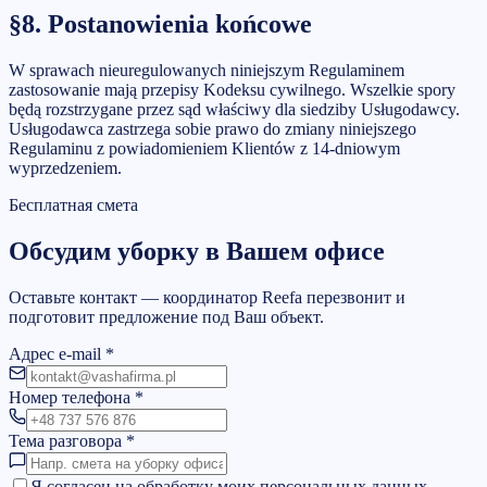
§8. Postanowienia końcowe
W sprawach nieuregulowanych niniejszym Regulaminem
zastosowanie mają przepisy Kodeksu cywilnego. Wszelkie spory
będą rozstrzygane przez sąd właściwy dla siedziby Usługodawcy.
Usługodawca zastrzega sobie prawo do zmiany niniejszego
Regulaminu z powiadomieniem Klientów z 14-dniowym
wyprzedzeniem.
Бесплатная смета
Обсудим уборку в Вашем офисе
Оставьте контакт — координатор Reefa перезвонит и
подготовит предложение под Ваш объект.
Адрес e-mail
*
Номер телефона
*
Тема разговора
*
Я согласен на обработку моих персональных данных