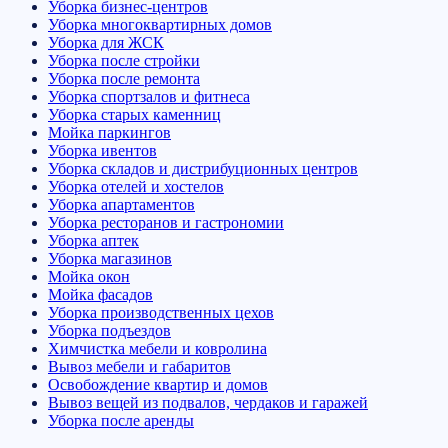
Уборка бизнес-центров
Уборка многоквартирных домов
Уборка для ЖСК
Уборка после стройки
Уборка после ремонта
Уборка спортзалов и фитнеса
Уборка старых каменниц
Мойка паркингов
Уборка ивентов
Уборка складов и дистрибуционных центров
Уборка отелей и хостелов
Уборка апартаментов
Уборка ресторанов и гастрономии
Уборка аптек
Уборка магазинов
Мойка окон
Мойка фасадов
Уборка производственных цехов
Уборка подъездов
Химчистка мебели и ковролина
Вывоз мебели и габаритов
Освобождение квартир и домов
Вывоз вещей из подвалов, чердаков и гаражей
Уборка после аренды