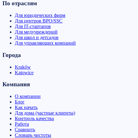
По отраслям
Для юридических фирм
Для центров BPO/SSC
Для IT-стартапов
Для медучреждений
Для школ и детсадов
Для управляющих компаний
Города
Kraków
Katowice
Компания
О компании
Блог
Как начать
Для дома (частные клиенты)
Контроль качества
Работа
Сравнить
Словарь чистоты