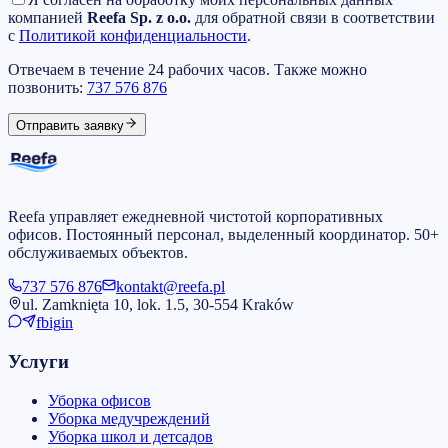
компанией
Reefa Sp. z o.o.
для обратной связи в соответствии
с
Политикой конфиденциальности
.
Отвечаем в течение 24 рабочих часов. Также можно
позвонить:
737 576 876
Отправить заявку
Reefa управляет ежедневной чистотой корпоративных
офисов. Постоянный персонал, выделенный координатор. 50+
обслуживаемых объектов.
737 576 876
kontakt@reefa.pl
ul. Zamknięta 10, lok. 1.5, 30-554 Kraków
fb
ig
in
Услуги
Уборка офисов
Уборка медучреждений
Уборка школ и детсадов