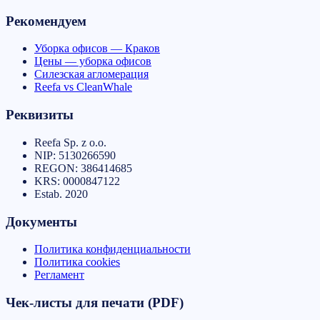
Рекомендуем
Уборка офисов — Краков
Цены — уборка офисов
Силезская агломерация
Reefa vs CleanWhale
Реквизиты
Reefa Sp. z o.o.
NIP:
5130266590
REGON:
386414685
KRS:
0000847122
Estab.
2020
Документы
Политика конфиденциальности
Политика cookies
Регламент
Чек-листы для печати (PDF)