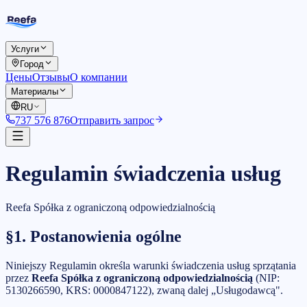
Услуги
Город
Цены
Отзывы
О компании
Материалы
RU
737 576 876
Отправить запрос
Regulamin świadczenia usług
Reefa Spółka z ograniczoną odpowiedzialnością
§1. Postanowienia ogólne
Niniejszy Regulamin określa warunki świadczenia usług sprzątania
przez
Reefa Spółka z ograniczoną odpowiedzialnością
(NIP:
5130266590
, KRS:
0000847122
), zwaną dalej „Usługodawcą".