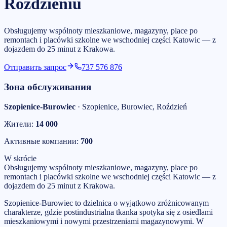
Roździeniu
Obsługujemy wspólnoty mieszkaniowe, magazyny, place po
remontach i placówki szkolne we wschodniej części Katowic — z
dojazdem do 25 minut z Krakowa.
Отправить запрос
737 576 876
Зона обслуживания
Szopienice-Burowiec
·
Szopienice, Burowiec, Roździeń
Жители:
14 000
Активные компании:
700
W skrócie
Obsługujemy wspólnoty mieszkaniowe, magazyny, place po
remontach i placówki szkolne we wschodniej części Katowic — z
dojazdem do 25 minut z Krakowa.
Szopienice-Burowiec to dzielnica o wyjątkowo zróżnicowanym
charakterze, gdzie postindustrialna tkanka spotyka się z osiedlami
mieszkaniowymi i nowymi przestrzeniami magazynowymi. W