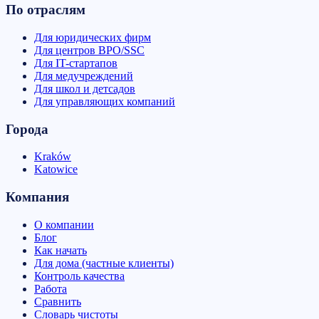
По отраслям
Для юридических фирм
Для центров BPO/SSC
Для IT-стартапов
Для медучреждений
Для школ и детсадов
Для управляющих компаний
Города
Kraków
Katowice
Компания
О компании
Блог
Как начать
Для дома (частные клиенты)
Контроль качества
Работа
Сравнить
Словарь чистоты