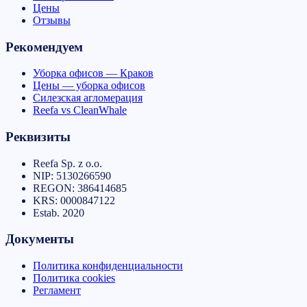
Цены
Отзывы
Рекомендуем
Уборка офисов — Краков
Цены — уборка офисов
Силезская агломерация
Reefa vs CleanWhale
Реквизиты
Reefa Sp. z o.o.
NIP:
5130266590
REGON:
386414685
KRS:
0000847122
Estab.
2020
Документы
Политика конфиденциальности
Политика cookies
Регламент