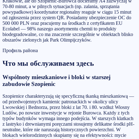
Krakowie, ale do Szopienic-Burowca docieramy A4 zazwyczaj w
70-80 minut, a w pilnych sytuacjach (np. zalania, sprzątania
powypadkowe) koordynator regionalny reaguje w ciągu 15 minut
od zgłoszenia przez system QR. Posiadamy ubezpieczenie OC do
500 000 PLN oraz pracujemy na środkach z certyfikatem EU
Ecolabel — 98% naszego asortymentu chemii to produkty
biodegradowalne, co ma znaczenie szczególnie w obiektach blisko
obszarów zielonych jak Park Olimpijczyków.
Профиль района
Что мы обслуживаем здесь
Wspólnoty mieszkaniowe i bloki w starszej
zabudowie Szopienic
Szopienice charakteryzują się specyficzną tkanką mieszkaniową —
od przedwojennych kamienic patronackich w okolicy ulicy
Lwowskiej i Bednorza, przez bloki z lat 70. i 80. wzdłuż Wiosny
Ludów, po nowsze inwestycje w rejonie Burowca. Każdy z tych
typów budynków wymaga innego podejścia. W starszych klatkach
z lastryko i drewnianymi poręczami stosujemy delikatne środki pH-
neutralne, które nie naruszają historycznych powierzchni. W
blokach wielorodzinnych skupiamy się na efektywności: mycie