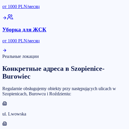
от
1000
PLN/месяц
Уборка для ЖСК
от
1000
PLN/месяц
Реальные локации
Конкретные адреса в Szopienice-
Burowiec
Regularnie obsługujemy obiekty przy następujących ulicach w
Szopienicach, Burowcu i Roździeniu:
ul. Lwowska