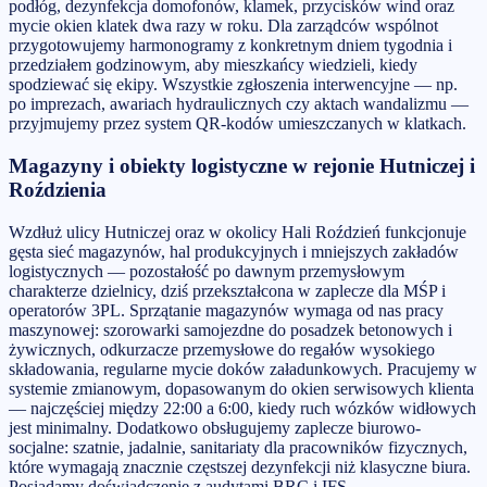
podłóg, dezynfekcja domofonów, klamek, przycisków wind oraz
mycie okien klatek dwa razy w roku. Dla zarządców wspólnot
przygotowujemy harmonogramy z konkretnym dniem tygodnia i
przedziałem godzinowym, aby mieszkańcy wiedzieli, kiedy
spodziewać się ekipy. Wszystkie zgłoszenia interwencyjne — np.
po imprezach, awariach hydraulicznych czy aktach wandalizmu —
przyjmujemy przez system QR-kodów umieszczanych w klatkach.
Magazyny i obiekty logistyczne w rejonie Hutniczej i
Roździenia
Wzdłuż ulicy Hutniczej oraz w okolicy Hali Roździeń funkcjonuje
gęsta sieć magazynów, hal produkcyjnych i mniejszych zakładów
logistycznych — pozostałość po dawnym przemysłowym
charakterze dzielnicy, dziś przekształcona w zaplecze dla MŚP i
operatorów 3PL. Sprzątanie magazynów wymaga od nas pracy
maszynowej: szorowarki samojezdne do posadzek betonowych i
żywicznych, odkurzacze przemysłowe do regałów wysokiego
składowania, regularne mycie doków załadunkowych. Pracujemy w
systemie zmianowym, dopasowanym do okien serwisowych klienta
— najczęściej między 22:00 a 6:00, kiedy ruch wózków widłowych
jest minimalny. Dodatkowo obsługujemy zaplecze biurowo-
socjalne: szatnie, jadalnie, sanitariaty dla pracowników fizycznych,
które wymagają znacznie częstszej dezynfekcji niż klasyczne biura.
Posiadamy doświadczenie z audytami BRC i IFS.