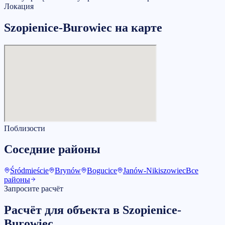
Локация
Szopienice-Burowiec на карте
Поблизости
Соседние районы
Śródmieście
Brynów
Bogucice
Janów-Nikiszowiec
Все
районы
Запросите расчёт
Расчёт для объекта в Szopienice-
Burowiec