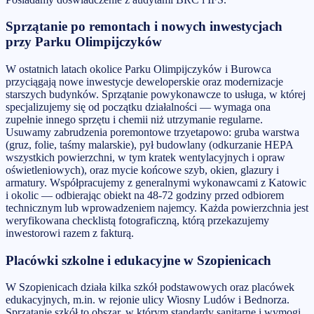
Sprzątanie po remontach i nowych inwestycjach
przy Parku Olimpijczyków
W ostatnich latach okolice Parku Olimpijczyków i Burowca
przyciągają nowe inwestycje deweloperskie oraz modernizacje
starszych budynków. Sprzątanie powykonawcze to usługa, w której
specjalizujemy się od początku działalności — wymaga ona
zupełnie innego sprzętu i chemii niż utrzymanie regularne.
Usuwamy zabrudzenia poremontowe trzyetapowo: gruba warstwa
(gruz, folie, taśmy malarskie), pył budowlany (odkurzanie HEPA
wszystkich powierzchni, w tym kratek wentylacyjnych i opraw
oświetleniowych), oraz mycie końcowe szyb, okien, glazury i
armatury. Współpracujemy z generalnymi wykonawcami z Katowic
i okolic — odbierając obiekt na 48-72 godziny przed odbiorem
technicznym lub wprowadzeniem najemcy. Każda powierzchnia jest
weryfikowana checklistą fotograficzną, którą przekazujemy
inwestorowi razem z fakturą.
Placówki szkolne i edukacyjne w Szopienicach
W Szopienicach działa kilka szkół podstawowych oraz placówek
edukacyjnych, m.in. w rejonie ulicy Wiosny Ludów i Bednorza.
Sprzątanie szkół to obszar, w którym standardy sanitarne i wymogi