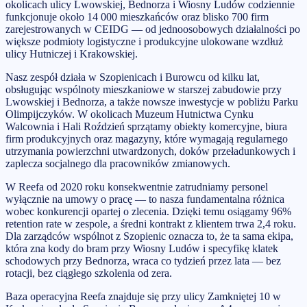
okolicach ulicy Lwowskiej, Bednorza i Wiosny Ludów codziennie
funkcjonuje około 14 000 mieszkańców oraz blisko 700 firm
zarejestrowanych w CEIDG — od jednoosobowych działalności po
większe podmioty logistyczne i produkcyjne ulokowane wzdłuż
ulicy Hutniczej i Krakowskiej.
Nasz zespół działa w Szopienicach i Burowcu od kilku lat,
obsługując wspólnoty mieszkaniowe w starszej zabudowie przy
Lwowskiej i Bednorza, a także nowsze inwestycje w pobliżu Parku
Olimpijczyków. W okolicach Muzeum Hutnictwa Cynku
Walcownia i Hali Roździeń sprzątamy obiekty komercyjne, biura
firm produkcyjnych oraz magazyny, które wymagają regularnego
utrzymania powierzchni utwardzonych, doków przeładunkowych i
zaplecza socjalnego dla pracowników zmianowych.
W Reefa od 2020 roku konsekwentnie zatrudniamy personel
wyłącznie na umowy o pracę — to nasza fundamentalna różnica
wobec konkurencji opartej o zlecenia. Dzięki temu osiągamy 96%
retention rate w zespole, a średni kontrakt z klientem trwa 2,4 roku.
Dla zarządców wspólnot z Szopienic oznacza to, że ta sama ekipa,
która zna kody do bram przy Wiosny Ludów i specyfikę klatek
schodowych przy Bednorza, wraca co tydzień przez lata — bez
rotacji, bez ciągłego szkolenia od zera.
Baza operacyjna Reefa znajduje się przy ulicy Zamkniętej 10 w