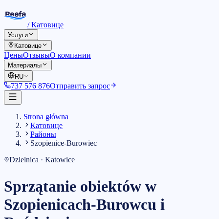
/
Катовице
Услуги
Катовице
Цены
Отзывы
О компании
Материалы
RU
737 576 876
Отправить запрос
Strona główna
Катовице
Районы
Szopienice-Burowiec
Dzielnica · Katowice
Sprzątanie obiektów w
Szopienicach-Burowcu i