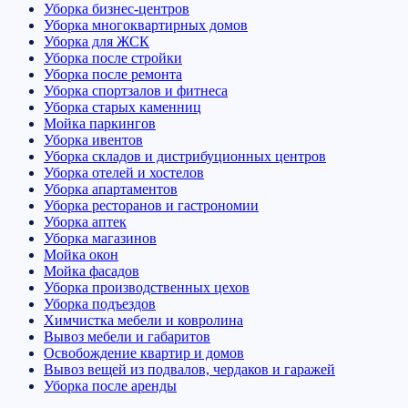
Уборка бизнес-центров
Уборка многоквартирных домов
Уборка для ЖСК
Уборка после стройки
Уборка после ремонта
Уборка спортзалов и фитнеса
Уборка старых каменниц
Мойка паркингов
Уборка ивентов
Уборка складов и дистрибуционных центров
Уборка отелей и хостелов
Уборка апартаментов
Уборка ресторанов и гастрономии
Уборка аптек
Уборка магазинов
Мойка окон
Мойка фасадов
Уборка производственных цехов
Уборка подъездов
Химчистка мебели и ковролина
Вывоз мебели и габаритов
Освобождение квартир и домов
Вывоз вещей из подвалов, чердаков и гаражей
Уборка после аренды