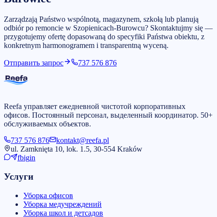
Zarządzają Państwo wspólnotą, magazynem, szkołą lub planują
odbiór po remoncie w Szopienicach-Burowcu? Skontaktujmy się —
przygotujemy ofertę dopasowaną do specyfiki Państwa obiektu, z
konkretnym harmonogramem i transparentną wyceną.
Отправить запрос
737 576 876
Reefa управляет ежедневной чистотой корпоративных
офисов. Постоянный персонал, выделенный координатор. 50+
обслуживаемых объектов.
737 576 876
kontakt@reefa.pl
ul. Zamknięta 10, lok. 1.5, 30-554 Kraków
fb
ig
in
Услуги
Уборка офисов
Уборка медучреждений
Уборка школ и детсадов