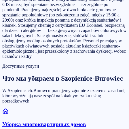
GIS muszą być spełniane bezwzględnie — szczególnie po
pandemii. Pracujemy najczęściej w dwóch oknach: gruntowne
sprzątanie popołudniowe (po zakończeniu zajęć, między 15:00 a
20:00) oraz krótka inspekcja poranna z dezynfekcją sanitariatów i
klamek. Stosujemy chemię z certyfikatem EU Ecolabel, bezpieczną
dla dzieci i alergików — bez agresywnych zapachów chlorowych w
salach lekcyjnych. Sale gimnastyczne, stołówki i szatnie
obsługujemy według osobnych protokołów. Personel pracujący w
placówkach oświatowych posiada aktualne książeczki sanitarno-
epidemiologiczne i jest przeszkolony z zachowania dyskrecji wobec
uczniów i kadry.
Доступные услуги
Что мы убираем в Szopienice-Burowiec
W Szopienicach-Burowcu pracujemy zgodnie z czterema zasadami,
które wyróżniają nasz zespół na lokalnym rynku usług
porządkowych.
Уборка многоквартирных домов