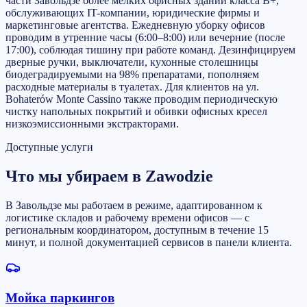
части Завольдзе более мелких офисных зданий класса B+,
обслуживающих IT-компании, юридические фирмы и
маркетинговые агентства. Ежедневную уборку офисов
проводим в утренние часы (6:00–8:00) или вечерние (после
17:00), соблюдая тишину при работе команд. Дезинфицируем
дверные ручки, выключатели, кухонные столешницы
биодеградируемыми на 98% препаратами, пополняем
расходные материалы в туалетах. Для клиентов на ул.
Bohaterów Monte Cassino также проводим периодическую
чистку напольных покрытий и обивки офисных кресел
низкоэмиссионными экстракторами.
Доступные услуги
Что мы убираем в Zawodzie
В Завольдзе мы работаем в режиме, адаптированном к
логистике складов и рабочему времени офисов — с
региональным координатором, доступным в течение 15
минут, и полной документацией сервисов в панели клиента.
Мойка паркингов