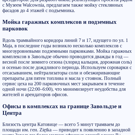
с Музеем Walcownia, предлагаем также мойку стеклянных
фасадов до 4 этажей с подъемника.
Мойка гаражных комплексов и подземных
парковок
Вдоль трамвайного коридора линий 7 и 17, идущего по ул. 1
Maja, в последние годы возникло несколько комплексов с
многоуровневыми подземными парковками. Мойка гаражных
комплексов в Завольдзе обычно проводится дважды в год —
весной после зимнего сезона (хлорид кальция, дорожная соль)
и осенью после дождливого периода. Используем сороварки с
отсасыванием, нейтрализаторы соли и обезжиривающие
препараты для пятен топлива и масла у стоянок. Полный
сервис цеха на 200 парковочных мест закрываем в течение
одной ночи (22:00–6:00), что минимизирует неудобства для
жителей и арендаторов офисов.
Офисы в комплексах на границе Завольдзе и
Центра
Близость центра Катовице — всего 5 минут трамваем до
площади им. ген. Ziętka — приводит к появлению в западной