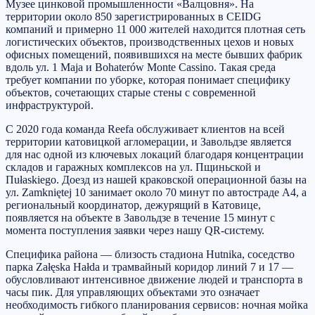
Музее цинковой промышленности «Валцовня». На
территории около 850 зарегистрированных в CEIDG
компаний и примерно 11 000 жителей находится плотная сеть
логистических объектов, производственных цехов и новых
офисных помещений, появившихся на месте бывших фабрик
вдоль ул. 1 Maja и Bohaterów Monte Cassino. Такая среда
требует компании по уборке, которая понимает специфику
объектов, сочетающих старые стены с современной
инфраструктурой.
С 2020 года команда Reefa обслуживает клиентов на всей
территории катовицкой агломерации, и Завольдзе является
для нас одной из ключевых локаций благодаря концентрации
складов и гаражных комплексов на ул. Пщиньской и
Пułaskiego. Доезд из нашей краковской операционной базы на
ул. Zamkniętej 10 занимает около 70 минут по автостраде A4, а
региональный координатор, дежурящий в Катовице,
появляется на объекте в Завольдзе в течение 15 минут с
момента поступления заявки через нашу QR-систему.
Специфика района — близость стадиона Hutnika, соседство
парка Załęska Hałda и трамвайный коридор линий 7 и 17 —
обусловливают интенсивное движение людей и транспорта в
часы пик. Для управляющих объектами это означает
необходимость гибкого планирования сервисов: ночная мойка