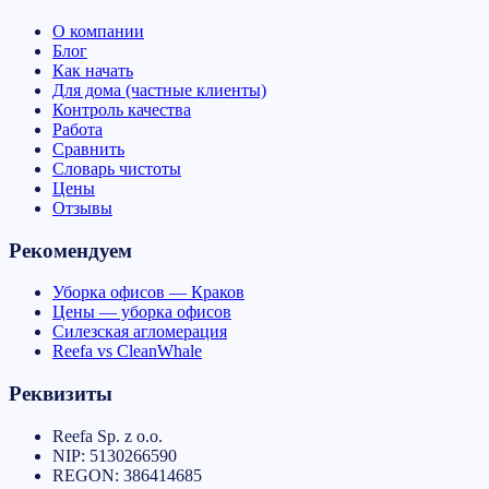
О компании
Блог
Как начать
Для дома (частные клиенты)
Контроль качества
Работа
Сравнить
Словарь чистоты
Цены
Отзывы
Рекомендуем
Уборка офисов — Краков
Цены — уборка офисов
Силезская агломерация
Reefa vs CleanWhale
Реквизиты
Reefa Sp. z o.o.
NIP:
5130266590
REGON:
386414685