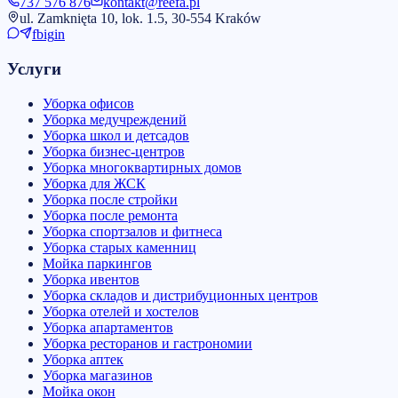
737 576 876
kontakt@reefa.pl
ul. Zamknięta 10, lok. 1.5, 30-554 Kraków
fb
ig
in
Услуги
Уборка офисов
Уборка медучреждений
Уборка школ и детсадов
Уборка бизнес-центров
Уборка многоквартирных домов
Уборка для ЖСК
Уборка после стройки
Уборка после ремонта
Уборка спортзалов и фитнеса
Уборка старых каменниц
Мойка паркингов
Уборка ивентов
Уборка складов и дистрибуционных центров
Уборка отелей и хостелов
Уборка апартаментов
Уборка ресторанов и гастрономии
Уборка аптек
Уборка магазинов
Мойка окон