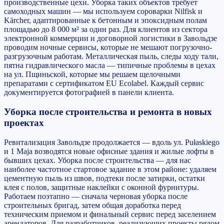
производственные цехи. Уборка таких объектов требует
самоходных машин — мы используем сороварки Nilfisk и
Kärcher, адаптированные к бетонным и эпоксидным полам
площадью до 8 000 м² за один раз. Для клиентов из сектора
электронной коммерции и договорной логистики в Завольдзе
проводим ночные сервисы, которые не мешают погрузочно-
разгрузочным работам. Металлическая пыль, следы ходу тали,
пятна гидравлического масла — типичные проблемы в цехах
на ул. Пщиньской, которые мы решаем щелочными
препаратами с сертификатом EU Ecolabel. Каждый сервис
документируется фотографией в панели клиента.
Уборка после строительства и ремонта в новых
проектах
Ревитализация Завольдзе продолжается — вдоль ул. Pułaskiego
и 1 Maja возводятся новые офисные здания и жилые лофты в
бывших цехах. Уборка после строительства — для нас
наиболее частотное стартовое задание в этом районе: удаляем
цементную пыль из швов, подтеки после затирки, остатки
клея с полов, защитные наклейки с оконной фурнитуры.
Работаем поэтапно — сначала черновая уборка после
строительных бригад, затем общая доработка перед
техническим приемом и финальный сервис перед заселением
арендаторов. Для разработчиков, реализующих проекты рядом