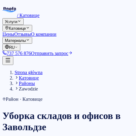
/
Катовице
Услуги
Катовице
Цены
Отзывы
О компании
Материалы
RU
737 576 876
Отправить запрос
Strona główna
Катовице
Районы
Zawodzie
Район · Катовице
Уборка складов и офисов в
Завольдзе