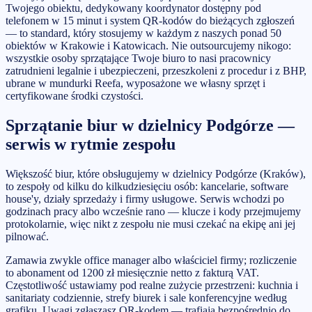
Twojego obiektu, dedykowany koordynator dostępny pod
telefonem w 15 minut i system QR-kodów do bieżących zgłoszeń
— to standard, który stosujemy w każdym z naszych ponad 50
obiektów w Krakowie i Katowicach. Nie outsourcujemy nikogo:
wszystkie osoby sprzątające Twoje biuro to nasi pracownicy
zatrudnieni legalnie i ubezpieczeni, przeszkoleni z procedur i z BHP,
ubrane w mundurki Reefa, wyposażone we własny sprzęt i
certyfikowane środki czystości.
Sprzątanie biur w dzielnicy Podgórze —
serwis w rytmie zespołu
Większość biur, które obsługujemy w dzielnicy Podgórze (Kraków),
to zespoły od kilku do kilkudziesięciu osób: kancelarie, software
house'y, działy sprzedaży i firmy usługowe. Serwis wchodzi po
godzinach pracy albo wcześnie rano — klucze i kody przejmujemy
protokolarnie, więc nikt z zespołu nie musi czekać na ekipę ani jej
pilnować.
Zamawia zwykle office manager albo właściciel firmy; rozliczenie
to abonament od 1200 zł miesięcznie netto z fakturą VAT.
Częstotliwość ustawiamy pod realne zużycie przestrzeni: kuchnia i
sanitariaty codziennie, strefy biurek i sale konferencyjne według
grafiku. Uwagi zgłaszasz QR-kodem — trafiają bezpośrednio do