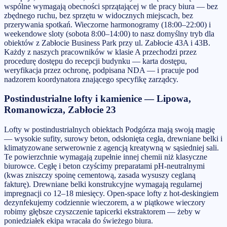
wspólne wymagają obecności sprzątającej w tle pracy biura — bez
zbędnego ruchu, bez sprzętu w widocznych miejscach, bez
przerywania spotkań. Wieczorne harmonogramy (18:00–22:00) i
weekendowe sloty (sobota 8:00–14:00) to nasz domyślny tryb dla
obiektów z Zabłocie Business Park przy ul. Zabłocie 43A i 43B.
Każdy z naszych pracowników w klasie A przechodzi przez
procedurę dostępu do recepcji budynku — karta dostępu,
weryfikacja przez ochronę, podpisana NDA — i pracuje pod
nadzorem koordynatora znającego specyfikę zarządcy.
Postindustrialne lofty i kamienice — Lipowa,
Romanowicza, Zabłocie 23
Lofty w postindustrialnych obiektach Podgórza mają swoją magię
— wysokie sufity, surowy beton, odsłonięta cegła, drewniane belki i
klimatyzowane serwerownie z agencją kreatywną w sąsiedniej sali.
Te powierzchnie wymagają zupełnie innej chemii niż klasyczne
biurowce. Cegłę i beton czyścimy preparatami pH-neutralnymi
(kwas zniszczy spoinę cementową, zasada wysuszy ceglaną
fakturę). Drewniane belki konstrukcyjne wymagają regularnej
impregnacji co 12–18 miesięcy. Open-space lofty z hot-deskingiem
dezynfekujemy codziennie wieczorem, a w piątkowe wieczory
robimy głębsze czyszczenie tapicerki ekstraktorem — żeby w
poniedziałek ekipa wracała do świeżego biura.