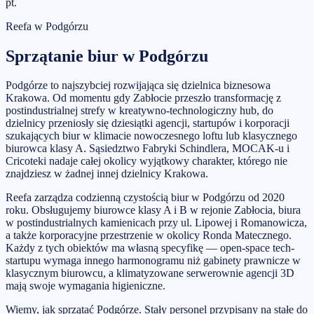
pt.
Reefa w
Podgórzu
Sprzątanie biur
w
Podgórzu
Podgórze to najszybciej rozwijająca się dzielnica biznesowa
Krakowa. Od momentu gdy Zabłocie przeszło transformację z
postindustrialnej strefy w kreatywno-technologiczny hub, do
dzielnicy przeniosły się dziesiątki agencji, startupów i korporacji
szukających biur w klimacie nowoczesnego loftu lub klasycznego
biurowca klasy A. Sąsiedztwo Fabryki Schindlera, MOCAK-u i
Cricoteki nadaje całej okolicy wyjątkowy charakter, którego nie
znajdziesz w żadnej innej dzielnicy Krakowa.
Reefa zarządza codzienną czystością biur w Podgórzu od 2020
roku. Obsługujemy biurowce klasy A i B w rejonie Zabłocia, biura
w postindustrialnych kamienicach przy ul. Lipowej i Romanowicza,
a także korporacyjne przestrzenie w okolicy Ronda Matecznego.
Każdy z tych obiektów ma własną specyfikę — open-space tech-
startupu wymaga innego harmonogramu niż gabinety prawnicze w
klasycznym biurowcu, a klimatyzowane serwerownie agencji 3D
mają swoje wymagania higieniczne.
Wiemy, jak sprzątać Podgórze. Stały personel przypisany na stałe do