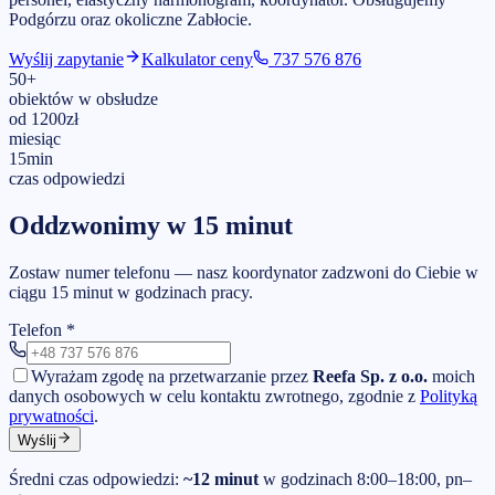
Podgórzu
oraz okoliczne Zabłocie
.
Wyślij zapytanie
Kalkulator ceny
737 576 876
50
+
obiektów w obsłudze
od
1200
zł
miesiąc
15
min
czas odpowiedzi
Oddzwonimy w 15 minut
Zostaw numer telefonu — nasz koordynator zadzwoni do Ciebie w
ciągu 15 minut w godzinach pracy.
Telefon
*
Wyrażam zgodę na przetwarzanie przez
Reefa Sp. z o.o.
moich
danych osobowych w celu kontaktu zwrotnego, zgodnie z
Polityką
prywatności
.
Wyślij
Średni czas odpowiedzi:
~12 minut
w godzinach 8:00–18:00, pn–