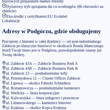
burzowych preparatami marker-friendly
Dyżurowy tryb sprzątania dla co-workingów (8h obecności na
obiekcie)
Eko-środki z certyfikatem EU Ecolabel
Lokalizacje
Adresy w
Podgórzu
, gdzie obsługujemy
Pracujemy z biurami w całej dzielnicy — od post-industrialnego
Zabłocia po klasyczne biurowce w okolicach Ronda Matecznego.
Jeżeli Twoje biuro jest w
Podgórzu
, prawdopodobnie znamy już
Twoją okolicę.
ul. Zabłocie 43A — Zabłocie Business Park A
ul. Zabłocie 43B — Zabłocie Business Park B
ul. Zabłocie 23 — postindustrialne lofty
ul. Przemysłowa 12 — Cluster Offices Zabłocie
ul. Lipowa — okolice Fabryki Schindlera
ul. Romanowicza — postindustrialne kamienice
ul. Wielicka — biura korporacyjne
ul. Kalwaryjska — biura usługowe i prawnicze
ul. Limanowskiego — kamienice biurowe
ul. Krakusa — okolice Kopca Krakusa