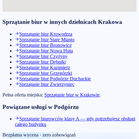
Sprzątanie biur
w innych dzielnicach
Krakowa
Sprzątanie biur
Krowodrza
Sprzątanie biur
Stare Miasto
Sprzątanie biur
Bronowice
Sprzątanie biur
Nowa Huta
Sprzątanie biur
Czyżyny
Sprzątanie biur
Dębniki
Sprzątanie biur
Kazimierz
Sprzątanie biur
Grzegórzki
Sprzątanie biur
Podgórze Duchackie
Sprzątanie biur
Zwierzyniec
Pełna oferta miejska:
Sprzątanie biur
w
Krakowie
.
Powiązane usługi w
Podgórzu
Sprzątanie biurowców klasy A — gdy potrzebujesz obsługi
całego budynku
Bezpłatna wycena · zero zobowiązań