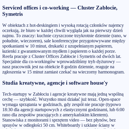
Serviced offices i co-working — Cluster Zabłocie,
Symetris
W obiektach z hot-deskingiem i wysoką rotacją członków najemcy
oczekują, że biuro w każdej chwili wygląda jak na pierwszy dzień
najmu. To znaczy: kuchnie czyszczone trzykrotnie dziennie (rano, w
południe, wieczorem), sale konferencyjne przygotowywane między
spotkaniami w 10 minut, drukarki z uzupełnianym papierem,
łazienki z gwarantowanym mydłem i papierem o każdej porze.
Reefa pracuje z Cluster Offices Zabłocie i Symetris od dwóch lat.
Specjalnie dla co-workingów wprowadziliśmy tryb dyżurowy —
nasz pracownik jest na obiekcie 8 godzin dziennie, reaguje na
zgłoszenia w 15 minut zamiast czekać na wieczorny harmonogram.
Studia kreatywne, agencje i software house'y
Tech-startupy w Zabłociu i agencje kreatywne mają jedną wspólną
cechę — szybkość. Wszystko musi działać już teraz. Open-space
wymaga sprzątania w godzinach, gdy zespół nie pracuje (typowo
18:30 dla agencji startupowych z elastycznymi godzinami, lub 6:00
rano dla zespołów pracujących z amerykańskim klientem).
Stanowiska z monitorami i sprzętem video — bez płynów, bez
sprayów w odległości 50 cm. Whiteboardy i szklane ściany w