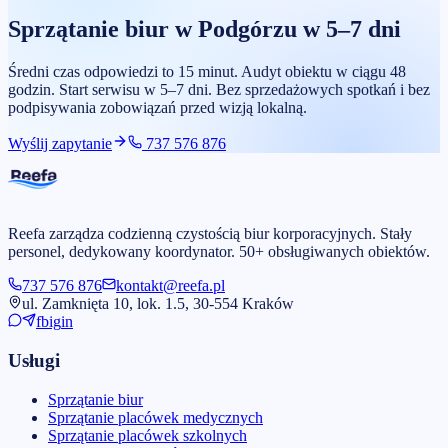
Sprzątanie biur
w
Podgórzu
w 5–7 dni
Średni czas odpowiedzi to 15 minut. Audyt obiektu w ciągu 48
godzin. Start serwisu w 5–7 dni. Bez sprzedażowych spotkań i bez
podpisywania zobowiązań przed wizją lokalną.
Wyślij zapytanie
737 576 876
Reefa zarządza codzienną czystością biur korporacyjnych. Stały
personel, dedykowany koordynator. 50+ obsługiwanych obiektów.
737 576 876
kontakt@reefa.pl
ul. Zamknięta 10, lok. 1.5, 30-554 Kraków
fb
ig
in
Usługi
Sprzątanie biur
Sprzątanie placówek medycznych
Sprzątanie placówek szkolnych