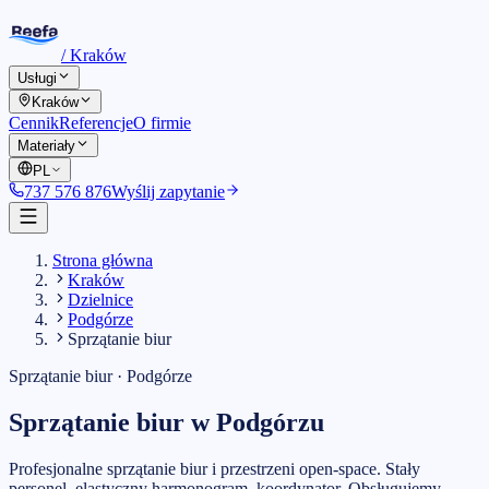
/
Kraków
Usługi
Kraków
Cennik
Referencje
O firmie
Materiały
PL
737 576 876
Wyślij zapytanie
Strona główna
Kraków
Dzielnice
Podgórze
Sprzątanie biur
Sprzątanie biur
·
Podgórze
Sprzątanie biur
w
Podgórzu
Profesjonalne sprzątanie biur i przestrzeni open-space. Stały
personel, elastyczny harmonogram, koordynator.
Obsługujemy