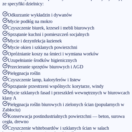
ze specyfiki dzielnicy:
Odkurzanie wykładzin i dywanów
Mycie podłóg na mokro
Czyszczenie biurek, krzeseł i mebli biurowych
Sprzątanie kuchni i pomieszczeń socjalnych
Mycie i dezynfekcja łazienek
Mycie okien i szklanych powierzchni
Opróżnianie koszy na śmieci i wymiana worków
Uzupełnianie środków higienicznych
Przecieranie sprzętów biurowych i AGD
Pielęgnacja roślin
Czyszczenie lamp, kaloryferów i listew
Sprzątanie przestrzeni wspólnych: korytarze, windy
Mycie szklanych fasad i przeszkleń wewnętrznych w biurowcach
klasy A
Pielęgnacja roślin biurowych i zielonych ścian (popularnych w
Zabłociu)
Konserwacja postindustrialnych powierzchni — beton, surowa
cegła, drewno
Czyszczenie whiteboardów i szklanych ścian w salach