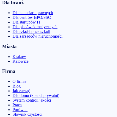
Dla branż
Dla kancelarii prawnych
Dla centrów BPO/SSC
Dla startupów IT
Dla placówek medycznych
Dla szkół i przedszkoli
Dla zarządców nieruchomości
Miasta
Kraków
Katowice
Firma
O firmie
Blog
Jak zacząć
Dla domu (klienci prywatni)
System kontroli jakości
Praca
Porównaj
Słownik czystości