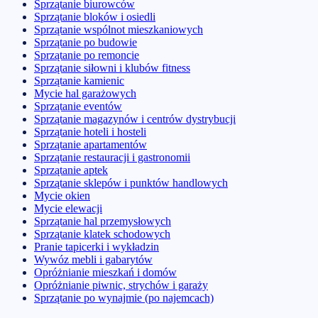
Sprzątanie biurowców
Sprzątanie bloków i osiedli
Sprzątanie wspólnot mieszkaniowych
Sprzątanie po budowie
Sprzątanie po remoncie
Sprzątanie siłowni i klubów fitness
Sprzątanie kamienic
Mycie hal garażowych
Sprzątanie eventów
Sprzątanie magazynów i centrów dystrybucji
Sprzątanie hoteli i hosteli
Sprzątanie apartamentów
Sprzątanie restauracji i gastronomii
Sprzątanie aptek
Sprzątanie sklepów i punktów handlowych
Mycie okien
Mycie elewacji
Sprzątanie hal przemysłowych
Sprzątanie klatek schodowych
Pranie tapicerki i wykładzin
Wywóz mebli i gabarytów
Opróżnianie mieszkań i domów
Opróżnianie piwnic, strychów i garaży
Sprzątanie po wynajmie (po najemcach)