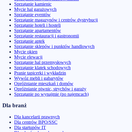
Sprzątanie kamienic
Mycie hal garażowych
Sprzątanie eventów
Sprzątanie magazynów i centrów dystrybucji
Sprzątanie hoteli i hosteli
Sprzątanie apartamentów
Sprzątanie restauracji i gastronomii
Sprzątanie aptek
Sprzątanie sklepów i punktów handlowych
Mycie okien
Mycie elewacji
Sprzątanie hal przemysłowych
Sprzątanie klatek schodowych
Pranie tapicerki i wykładzin
Wywóz mebli i gabarytów
Opróżnianie mieszkań i domów
Opróżnianie piwnic, strychów i garaży
Sprzątanie po wynajmie (po najemcach)
Dla branż
Dla kancelarii prawnych
Dla centrów BPO/SSC
Dla startupów IT