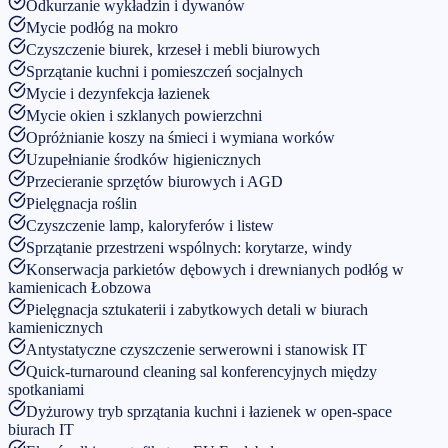
Odkurzanie wykładzin i dywanów
Mycie podłóg na mokro
Czyszczenie biurek, krzeseł i mebli biurowych
Sprzątanie kuchni i pomieszczeń socjalnych
Mycie i dezynfekcja łazienek
Mycie okien i szklanych powierzchni
Opróżnianie koszy na śmieci i wymiana worków
Uzupełnianie środków higienicznych
Przecieranie sprzętów biurowych i AGD
Pielęgnacja roślin
Czyszczenie lamp, kaloryferów i listew
Sprzątanie przestrzeni wspólnych: korytarze, windy
Konserwacja parkietów dębowych i drewnianych podłóg w
kamienicach Łobzowa
Pielęgnacja sztukaterii i zabytkowych detali w biurach
kamienicznych
Antystatyczne czyszczenie serwerowni i stanowisk IT
Quick-turnaround cleaning sal konferencyjnych między
spotkaniami
Dyżurowy tryb sprzątania kuchni i łazienek w open-space
biurach IT