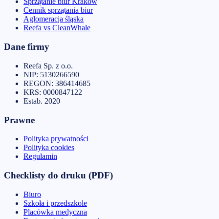
Sprzątanie biur Kraków
Cennik sprzątania biur
Aglomeracja śląska
Reefa vs CleanWhale
Dane firmy
Reefa Sp. z o.o.
NIP:
5130266590
REGON:
386414685
KRS:
0000847122
Estab.
2020
Prawne
Polityka prywatności
Polityka cookies
Regulamin
Checklisty do druku (PDF)
Biuro
Szkoła i przedszkole
Placówka medyczna