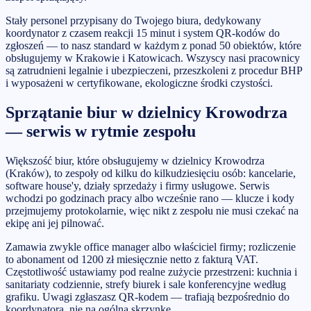
Stały personel przypisany do Twojego biura, dedykowany
koordynator z czasem reakcji 15 minut i system QR-kodów do
zgłoszeń — to nasz standard w każdym z ponad 50 obiektów, które
obsługujemy w Krakowie i Katowicach. Wszyscy nasi pracownicy
są zatrudnieni legalnie i ubezpieczeni, przeszkoleni z procedur BHP
i wyposażeni w certyfikowane, ekologiczne środki czystości.
Sprzątanie biur w dzielnicy Krowodrza
— serwis w rytmie zespołu
Większość biur, które obsługujemy w dzielnicy Krowodrza
(Kraków), to zespoły od kilku do kilkudziesięciu osób: kancelarie,
software house'y, działy sprzedaży i firmy usługowe. Serwis
wchodzi po godzinach pracy albo wcześnie rano — klucze i kody
przejmujemy protokolarnie, więc nikt z zespołu nie musi czekać na
ekipę ani jej pilnować.
Zamawia zwykle office manager albo właściciel firmy; rozliczenie
to abonament od 1200 zł miesięcznie netto z fakturą VAT.
Częstotliwość ustawiamy pod realne zużycie przestrzeni: kuchnia i
sanitariaty codziennie, strefy biurek i sale konferencyjne według
grafiku. Uwagi zgłaszasz QR-kodem — trafiają bezpośrednio do
koordynatora, nie na ogólną skrzynkę.