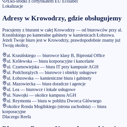
Eko-środki z certyfikatem EU Ecolabel
Lokalizacje
Adresy w
Krowodrzy
, gdzie obsługujemy
Pracujemy z biurami w całej Krowodrzy — od biurowców przy al.
Krasińskiego po kameralne gabinety w kamienicach Łobzowa.
Jeżeli Twoje biuro jest w
Krowodrzy
, prawdopodobnie znamy już
Twoją okolicę.
al. Krasińskiego — biurowce klasy B, Biprostal Office
ul. Królewska — biura korporacyjne i kancelarie
ul. Czarnowiejska — biura IT przy kampusie AGH
ul. Podchorążych — biurowce i obiekty usługowe
ul. Łobzowska — kamieniczne biura i gabinety
ul. Mazowiecka — biura doradcze i agencje
ul. Lea — biurowce i lokale usługowe
ul. Nawojki — okolice kampusu AGH
ul. Reymonta — biura w pobliżu Dworca Głównego
okolice Ronda Mogilskiego (strona zachodnia) — biura
korporacyjne
Dlaczego Reefa