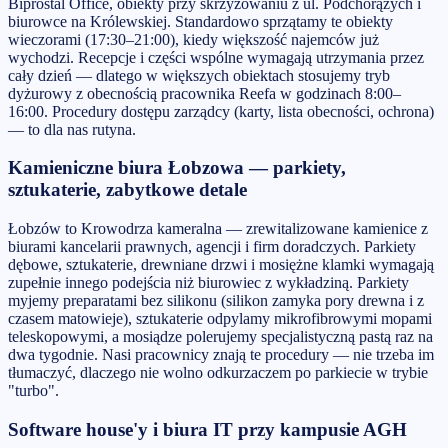
Biprostal Office, obiekty przy skrzyżowaniu z ul. Podchorążych i
biurowce na Królewskiej. Standardowo sprzątamy te obiekty
wieczorami (17:30–21:00), kiedy większość najemców już
wychodzi. Recepcje i części wspólne wymagają utrzymania przez
cały dzień — dlatego w większych obiektach stosujemy tryb
dyżurowy z obecnością pracownika Reefa w godzinach 8:00–
16:00. Procedury dostępu zarządcy (karty, lista obecności, ochrona)
— to dla nas rutyna.
Kamieniczne biura Łobzowa — parkiety,
sztukaterie, zabytkowe detale
Łobzów to Krowodrza kameralna — zrewitalizowane kamienice z
biurami kancelarii prawnych, agencji i firm doradczych. Parkiety
dębowe, sztukaterie, drewniane drzwi i mosiężne klamki wymagają
zupełnie innego podejścia niż biurowiec z wykładziną. Parkiety
myjemy preparatami bez silikonu (silikon zamyka pory drewna i z
czasem matowieje), sztukaterie odpylamy mikrofibrowymi mopami
teleskopowymi, a mosiądze polerujemy specjalistyczną pastą raz na
dwa tygodnie. Nasi pracownicy znają te procedury — nie trzeba im
tłumaczyć, dlaczego nie wolno odkurzaczem po parkiecie w trybie
"turbo".
Software house'y i biura IT przy kampusie AGH