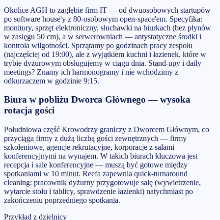
Okolice AGH to zagłębie firm IT — od dwuosobowych startupów
po software house'y z 80-osobowym open-space'em. Specyfika:
monitory, sprzęt elektroniczny, słuchawki na biurkach (bez płynów
w zasięgu 50 cm), a w serwerowniach — antystatyczne środki i
kontrola wilgotności. Sprzątamy po godzinach pracy zespołu
(najczęściej od 19:00), ale z wyjątkiem kuchni i łazienek, które w
trybie dyżurowym obsługujemy w ciągu dnia. Stand-upy i daily
meetings? Znamy ich harmonogramy i nie wchodzimy z
odkurzaczem w godzinie 9:15.
Biura w pobliżu Dworca Głównego — wysoka
rotacja gości
Południowa część Krowodrzy graniczy z Dworcem Głównym, co
przyciąga firmy z dużą liczbą gości zewnętrznych — firmy
szkoleniowe, agencje rekrutacyjne, korporacje z salami
konferencyjnymi na wynajem. W takich biurach kluczowa jest
recepcja i sale konferencyjne — muszą być gotowe między
spotkaniami w 10 minut. Reefa zapewnia quick-turnaround
cleaning: pracownik dyżurny przygotowuje salę (wywietrzenie,
wytarcie stołu i tablicy, sprawdzenie łazienki) natychmiast po
zakończeniu poprzedniego spotkania.
Przykład z dzielnicy