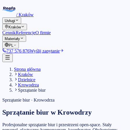
/
Kraków
Usługi
Kraków
Cennik
Referencje
O firmie
Materiały
PL
737 576 876
Wyślij zapytanie
Strona główna
Kraków
Dzielnice
Krowodrza
Sprzątanie biur
Sprzątanie biur
·
Krowodrza
Sprzątanie biur
w
Krowodrzy
Profesjonalne sprzątanie biur i przestrzeni open-space. Stały
personel, elastyczny harmonogram, koordynator.
Obsługujemy