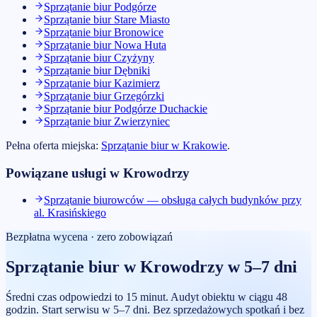
Sprzątanie biur
Podgórze
Sprzątanie biur
Stare Miasto
Sprzątanie biur
Bronowice
Sprzątanie biur
Nowa Huta
Sprzątanie biur
Czyżyny
Sprzątanie biur
Dębniki
Sprzątanie biur
Kazimierz
Sprzątanie biur
Grzegórzki
Sprzątanie biur
Podgórze Duchackie
Sprzątanie biur
Zwierzyniec
Pełna oferta miejska:
Sprzątanie biur
w
Krakowie
.
Powiązane usługi w
Krowodrzy
Sprzątanie biurowców — obsługa całych budynków przy
al. Krasińskiego
Bezpłatna wycena · zero zobowiązań
Sprzątanie biur
w
Krowodrzy
w 5–7 dni
Średni czas odpowiedzi to 15 minut. Audyt obiektu w ciągu 48
godzin. Start serwisu w 5–7 dni. Bez sprzedażowych spotkań i bez