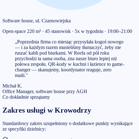
Software house, ul. Czarnowiejska
Open-space 220 m² · 45 stanowisk · 5x w tygodniu · 19:00–21:00
„
Poprzednia firma co miesiąc przysyłała kogoś nowego
— i za każdym razem musieliśmy tłumaczyć, żeby nie
ruszać kabli pod biurkami. W Reefa od pół roku
przychodzi ta sama osoba, zna nasze biuro lepiej niż
połowa zespołu. QR-kody w kuchni i łazience to game-
changer — skanujemy, koordynator reaguje, zero
maili.
"
Michał K.
Office Manager, software house przy AGH
Co dokładnie sprzątamy
Zakres usługi w
Krowodrzy
Standardowy zakres uzupełniony o dodatkowe punkty wynikające
ze specyfiki dzielnicy: