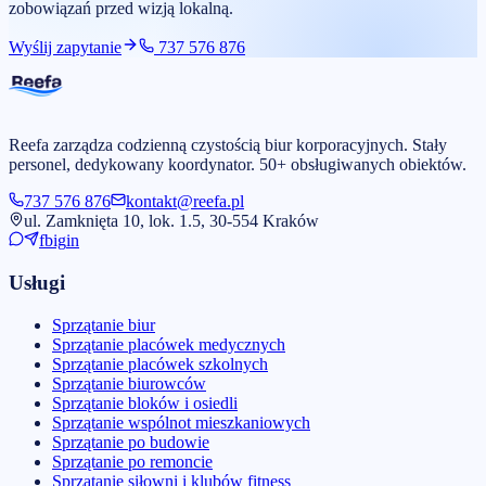
zobowiązań przed wizją lokalną.
Wyślij zapytanie
737 576 876
Reefa zarządza codzienną czystością biur korporacyjnych. Stały
personel, dedykowany koordynator. 50+ obsługiwanych obiektów.
737 576 876
kontakt@reefa.pl
ul. Zamknięta 10, lok. 1.5, 30-554 Kraków
fb
ig
in
Usługi
Sprzątanie biur
Sprzątanie placówek medycznych
Sprzątanie placówek szkolnych
Sprzątanie biurowców
Sprzątanie bloków i osiedli
Sprzątanie wspólnot mieszkaniowych
Sprzątanie po budowie
Sprzątanie po remoncie
Sprzątanie siłowni i klubów fitness