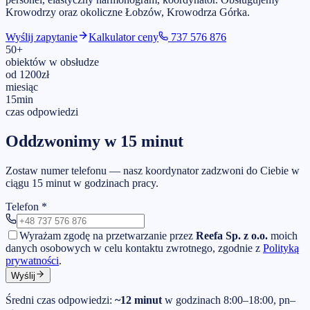
Krowodrzy
oraz okoliczne Łobzów, Krowodrza Górka
.
Wyślij zapytanie
Kalkulator ceny
737 576 876
50
+
obiektów w obsłudze
od
1200
zł
miesiąc
15
min
czas odpowiedzi
Oddzwonimy w 15 minut
Zostaw numer telefonu — nasz koordynator zadzwoni do Ciebie w
ciągu 15 minut w godzinach pracy.
Telefon
*
Wyrażam zgodę na przetwarzanie przez
Reefa Sp. z o.o.
moich
danych osobowych w celu kontaktu zwrotnego, zgodnie z
Polityką
prywatności
.
Wyślij
Średni czas odpowiedzi:
~12 minut
w godzinach 8:00–18:00, pn–