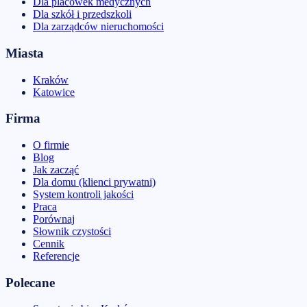
Dla placówek medycznych
Dla szkół i przedszkoli
Dla zarządców nieruchomości
Miasta
Kraków
Katowice
Firma
O firmie
Blog
Jak zacząć
Dla domu (klienci prywatni)
System kontroli jakości
Praca
Porównaj
Słownik czystości
Cennik
Referencje
Polecane