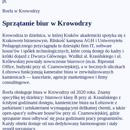
pt.
Reefa w
Krowodrzy
Sprzątanie biur
w
Krowodrzy
Krowodrza to dzielnica, w której Kraków akademicki spotyka się z
Krakowem biznesowym. Bliskość kampusu AGH i Uniwersytetu
Pedagogicznego przyciągnęła tu dziesiątki firm IT, software
house'ów i spółek technologicznych, które cenią dostęp do kadry i
krótki dojazd z Dworca Głównego. Wzdłuż al. Krasińskiego i ul.
Królewskiej powstały nowoczesne biurowce (m.in. Biprostal
Office, budynki przy ul. Czarnowiejskiej), a w bocznych uliczkach
Łobzowa funkcjonują kameralne biura w zrewitalizowanych
kamienicach — kancelarie, agencje marketingowe i firmy
consultingowe.
Reefa obsługuje biura w Krowodrzy od 2020 roku. Znamy
specyfikę tej dzielnicy: biurowce klasy B przy al. Krasińskiego z
ścisłymi godzinami dostępu, kamieniczne biura na Łobzowie z
parkietami i sztukateriami wymagającymi delikatnej chemii, a także
open-space'y software house'ów przy ul. Czarnowiejskiej, gdzie
sprzątanie musi odbywać się poza godzinami pracy programistów.
Każdy obiekt dostaje od nas dedykowany harmonogram i stały
zespół sprzątający.