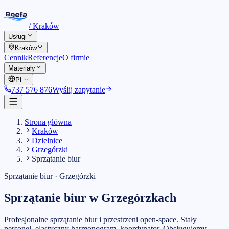
/
Kraków
Usługi
Kraków
Cennik
Referencje
O firmie
Materiały
PL
737 576 876
Wyślij zapytanie
Strona główna
Kraków
Dzielnice
Grzegórzki
Sprzątanie biur
Sprzątanie biur
·
Grzegórzki
Sprzątanie biur
w
Grzegórzkach
Profesjonalne sprzątanie biur i przestrzeni open-space. Stały
personel, elastyczny harmonogram, koordynator.
Obsługujemy