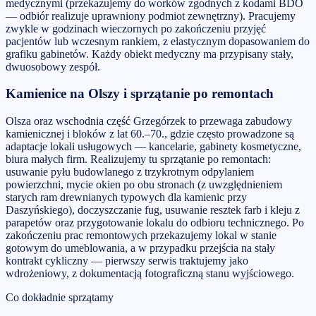
medycznymi (przekazujemy do worków zgodnych z kodami BDO
— odbiór realizuje uprawniony podmiot zewnętrzny). Pracujemy
zwykle w godzinach wieczornych po zakończeniu przyjęć
pacjentów lub wczesnym rankiem, z elastycznym dopasowaniem do
grafiku gabinetów. Każdy obiekt medyczny ma przypisany stały,
dwuosobowy zespół.
Kamienice na Olszy i sprzątanie po remontach
Olsza oraz wschodnia część Grzegórzek to przewaga zabudowy
kamienicznej i bloków z lat 60.–70., gdzie często prowadzone są
adaptacje lokali usługowych — kancelarie, gabinety kosmetyczne,
biura małych firm. Realizujemy tu sprzątanie po remontach:
usuwanie pyłu budowlanego z trzykrotnym odpylaniem
powierzchni, mycie okien po obu stronach (z uwzględnieniem
starych ram drewnianych typowych dla kamienic przy
Daszyńskiego), doczyszczanie fug, usuwanie resztek farb i kleju z
parapetów oraz przygotowanie lokalu do odbioru technicznego. Po
zakończeniu prac remontowych przekazujemy lokal w stanie
gotowym do umeblowania, a w przypadku przejścia na stały
kontrakt cykliczny — pierwszy serwis traktujemy jako
wdrożeniowy, z dokumentacją fotograficzną stanu wyjściowego.
Co dokładnie sprzątamy