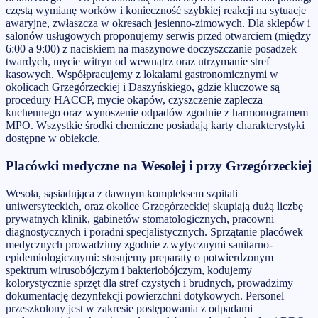
częstą wymianę worków i konieczność szybkiej reakcji na sytuacje
awaryjne, zwłaszcza w okresach jesienno-zimowych. Dla sklepów i
salonów usługowych proponujemy serwis przed otwarciem (między
6:00 a 9:00) z naciskiem na maszynowe doczyszczanie posadzek
twardych, mycie witryn od wewnątrz oraz utrzymanie stref
kasowych. Współpracujemy z lokalami gastronomicznymi w
okolicach Grzegórzeckiej i Daszyńskiego, gdzie kluczowe są
procedury HACCP, mycie okapów, czyszczenie zaplecza
kuchennego oraz wynoszenie odpadów zgodnie z harmonogramem
MPO. Wszystkie środki chemiczne posiadają karty charakterystyki
dostępne w obiekcie.
Placówki medyczne na Wesołej i przy Grzegórzeckiej
Wesoła, sąsiadująca z dawnym kompleksem szpitali
uniwersyteckich, oraz okolice Grzegórzeckiej skupiają dużą liczbę
prywatnych klinik, gabinetów stomatologicznych, pracowni
diagnostycznych i poradni specjalistycznych. Sprzątanie placówek
medycznych prowadzimy zgodnie z wytycznymi sanitarno-
epidemiologicznymi: stosujemy preparaty o potwierdzonym
spektrum wirusobójczym i bakteriobójczym, kodujemy
kolorystycznie sprzęt dla stref czystych i brudnych, prowadzimy
dokumentację dezynfekcji powierzchni dotykowych. Personel
przeszkolony jest w zakresie postępowania z odpadami