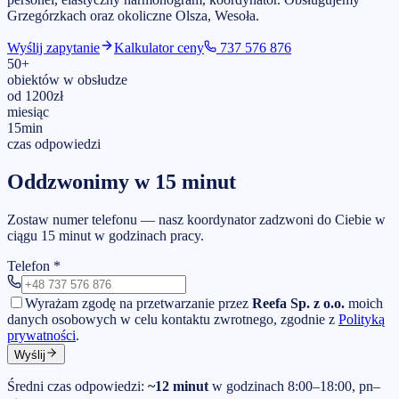
Grzegórzkach
oraz okoliczne Olsza, Wesoła
.
Wyślij zapytanie
Kalkulator ceny
737 576 876
50
+
obiektów w obsłudze
od
1200
zł
miesiąc
15
min
czas odpowiedzi
Oddzwonimy w 15 minut
Zostaw numer telefonu — nasz koordynator zadzwoni do Ciebie w
ciągu 15 minut w godzinach pracy.
Telefon
*
Wyrażam zgodę na przetwarzanie przez
Reefa Sp. z o.o.
moich
danych osobowych w celu kontaktu zwrotnego, zgodnie z
Polityką
prywatności
.
Wyślij
Średni czas odpowiedzi:
~12 minut
w godzinach 8:00–18:00, pn–