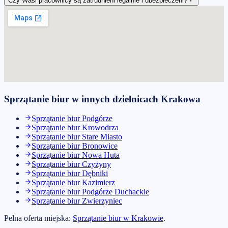
Czy Wasi pracownicy są zatrudnieni legalnie i ubezpieczeni?
Sprzątanie biur
w innych dzielnicach
Krakowa
Sprzątanie biur
Podgórze
Sprzątanie biur
Krowodrza
Sprzątanie biur
Stare Miasto
Sprzątanie biur
Bronowice
Sprzątanie biur
Nowa Huta
Sprzątanie biur
Czyżyny
Sprzątanie biur
Dębniki
Sprzątanie biur
Kazimierz
Sprzątanie biur
Podgórze Duchackie
Sprzątanie biur
Zwierzyniec
Pełna oferta miejska:
Sprzątanie biur
w
Krakowie
.