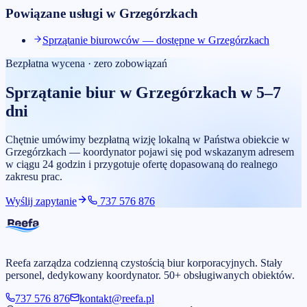
Powiązane usługi w
Grzegórzkach
Sprzątanie biurowców — dostępne w Grzegórzkach
Bezpłatna wycena · zero zobowiązań
Sprzątanie biur
w
Grzegórzkach
w 5–7
dni
Chętnie umówimy bezpłatną wizję lokalną w Państwa obiekcie w
Grzegórzkach — koordynator pojawi się pod wskazanym adresem
w ciągu 24 godzin i przygotuje ofertę dopasowaną do realnego
zakresu prac.
Wyślij zapytanie
737 576 876
Reefa zarządza codzienną czystością biur korporacyjnych. Stały
personel, dedykowany koordynator. 50+ obsługiwanych obiektów.
737 576 876
kontakt@reefa.pl