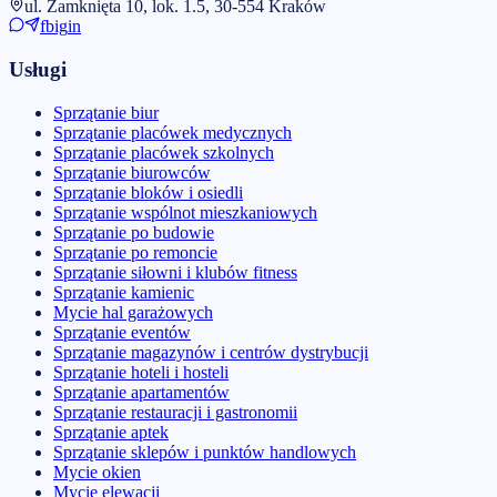
ul. Zamknięta 10, lok. 1.5, 30-554 Kraków
fb
ig
in
Usługi
Sprzątanie biur
Sprzątanie placówek medycznych
Sprzątanie placówek szkolnych
Sprzątanie biurowców
Sprzątanie bloków i osiedli
Sprzątanie wspólnot mieszkaniowych
Sprzątanie po budowie
Sprzątanie po remoncie
Sprzątanie siłowni i klubów fitness
Sprzątanie kamienic
Mycie hal garażowych
Sprzątanie eventów
Sprzątanie magazynów i centrów dystrybucji
Sprzątanie hoteli i hosteli
Sprzątanie apartamentów
Sprzątanie restauracji i gastronomii
Sprzątanie aptek
Sprzątanie sklepów i punktów handlowych
Mycie okien
Mycie elewacji