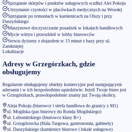
Sprzątanie sklepów i punktów usługowych wzdłuż Alei Pokoju
Utrzymanie czystości w placówkach medycznych na Wesołej
Sprzątanie po remontach w kamienicach na Olszy i przy
Daszyńskiego
Maszynowe doczyszczanie posadzek w lokalach handlowych
Mycie witryn i przeszkleń w lobby biurowców
Serwis dyżurny z dojazdem w 15 minut z bazy przy ul.
Zamkniętej
Lokalizacje
Adresy w
Grzegórzkach
, gdzie
obsługujemy
Regularnie obsługujemy obiekty komercyjne pod następującymi
adresami i w ich bezpośrednim sąsiedztwie:
Jeżeli Twoje biuro jest
w
Grzegórzkach
, prawdopodobnie znamy już Twoją okolicę.
Aleja Pokoju (biurowce i strefa handlowa do granicy z M1)
ul. Mogilska (pas biurowy do Ronda Mogilskiego)
ul. Lubomirskiego (biurowce klasy B+)
ul. Grzegórzecka (Hala Targowa, gastronomia, gabinety)
ul. Daszyńskiego (kamienice biurowe i lokale usługowe)