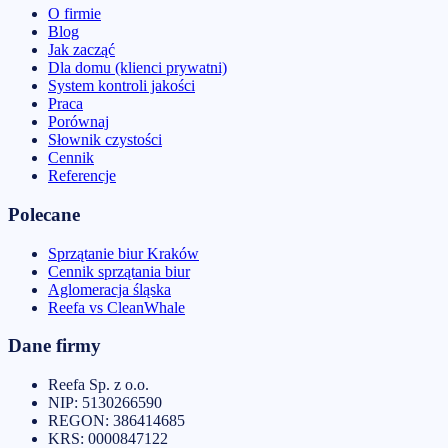
O firmie
Blog
Jak zacząć
Dla domu (klienci prywatni)
System kontroli jakości
Praca
Porównaj
Słownik czystości
Cennik
Referencje
Polecane
Sprzątanie biur Kraków
Cennik sprzątania biur
Aglomeracja śląska
Reefa vs CleanWhale
Dane firmy
Reefa Sp. z o.o.
NIP:
5130266590
REGON:
386414685
KRS:
0000847122