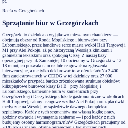
pt.
Reefa w
Grzegórzkach
Sprzątanie biur
w
Grzegórzkach
Grzegórzki to dzielnica o wyjątkowo mieszanym charakterze —
obejmują obszar od Ronda Mogilskiego i biurowców przy
Lubomirskiego, przez handlowe serce miasta wokół Hali Targowej i
M1 przy Alei Pokoju, aż po historyczną Wesołą z klinikami i
gabinetami lekarskimi oraz spokojną Olszę. Z naszej bazy
operacyjnej przy ul. Zamkniętej 10 docieramy w Grzegórzki w 12–
18 minut, co pozwala nam realnie reagować na zgłoszenia
interwencyjne, a nie tylko deklarować to w ofercie.\n\nNa 2 400
firm zarejestrowanych w CEIDG w tej dzielnicy oraz 27 000
mieszkańców przypada bardzo zróżnicowana struktura obiektów:
kilkupiętrowe biurowce klasy B i B+ przy Mogilskiej i
Lubomirskiego, kameralne biura w kamienicach przy
Grzegórzeckiej i Daszyńskiego, lokale gastronomiczne w okolicach
Hali Targowej, salony usługowe wzdłuż Alei Pokoju oraz placówki
medyczne na Wesołej, w sąsiedztwie dawnego kompleksu
szpitalnego. Każdy z tych segmentów ma własną logikę pracy,
godziny otwarcia i wymagania sanitarne — i pod każdy z nich
budujemy osobny harmonogram.\n\nW Grzegórzkach pracujemy od
2020 roku i znamy lokalne ograniczenia logistyczne: ruch