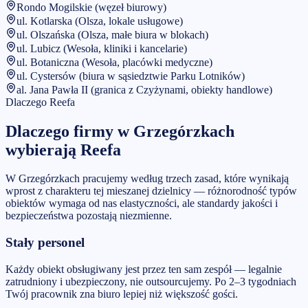
Rondo Mogilskie (węzeł biurowy)
ul. Kotlarska (Olsza, lokale usługowe)
ul. Olszańska (Olsza, małe biura w blokach)
ul. Lubicz (Wesoła, kliniki i kancelarie)
ul. Botaniczna (Wesoła, placówki medyczne)
ul. Cystersów (biura w sąsiedztwie Parku Lotników)
al. Jana Pawła II (granica z Czyżynami, obiekty handlowe)
Dlaczego Reefa
Dlaczego firmy w
Grzegórzkach
wybierają Reefa
W Grzegórzkach pracujemy według trzech zasad, które wynikają
wprost z charakteru tej mieszanej dzielnicy — różnorodność typów
obiektów wymaga od nas elastyczności, ale standardy jakości i
bezpieczeństwa pozostają niezmienne.
Stały personel
Każdy obiekt obsługiwany jest przez ten sam zespół — legalnie
zatrudniony i ubezpieczony, nie outsourcujemy. Po 2–3 tygodniach
Twój pracownik zna biuro lepiej niż większość gości.