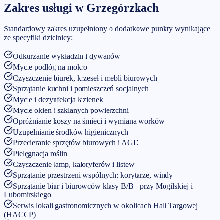
Zakres usługi w
Grzegórzkach
Standardowy zakres uzupełniony o dodatkowe punkty wynikające
ze specyfiki dzielnicy:
Odkurzanie wykładzin i dywanów
Mycie podłóg na mokro
Czyszczenie biurek, krzeseł i mebli biurowych
Sprzątanie kuchni i pomieszczeń socjalnych
Mycie i dezynfekcja łazienek
Mycie okien i szklanych powierzchni
Opróżnianie koszy na śmieci i wymiana worków
Uzupełnianie środków higienicznych
Przecieranie sprzętów biurowych i AGD
Pielęgnacja roślin
Czyszczenie lamp, kaloryferów i listew
Sprzątanie przestrzeni wspólnych: korytarze, windy
Sprzątanie biur i biurowców klasy B/B+ przy Mogilskiej i
Lubomirskiego
Serwis lokali gastronomicznych w okolicach Hali Targowej
(HACCP)