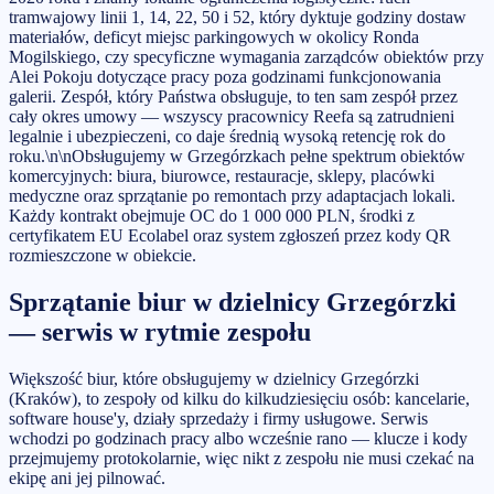
tramwajowy linii 1, 14, 22, 50 i 52, który dyktuje godziny dostaw
materiałów, deficyt miejsc parkingowych w okolicy Ronda
Mogilskiego, czy specyficzne wymagania zarządców obiektów przy
Alei Pokoju dotyczące pracy poza godzinami funkcjonowania
galerii. Zespół, który Państwa obsługuje, to ten sam zespół przez
cały okres umowy — wszyscy pracownicy Reefa są zatrudnieni
legalnie i ubezpieczeni, co daje średnią wysoką retencję rok do
roku.\n\nObsługujemy w Grzegórzkach pełne spektrum obiektów
komercyjnych: biura, biurowce, restauracje, sklepy, placówki
medyczne oraz sprzątanie po remontach przy adaptacjach lokali.
Każdy kontrakt obejmuje OC do 1 000 000 PLN, środki z
certyfikatem EU Ecolabel oraz system zgłoszeń przez kody QR
rozmieszczone w obiekcie.
Sprzątanie biur w dzielnicy Grzegórzki
— serwis w rytmie zespołu
Większość biur, które obsługujemy w dzielnicy Grzegórzki
(Kraków), to zespoły od kilku do kilkudziesięciu osób: kancelarie,
software house'y, działy sprzedaży i firmy usługowe. Serwis
wchodzi po godzinach pracy albo wcześnie rano — klucze i kody
przejmujemy protokolarnie, więc nikt z zespołu nie musi czekać na
ekipę ani jej pilnować.