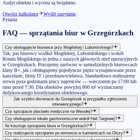
Audyt obiektu i wycena są bezpłatne.
Otwórz kalkulator
Wyślij zapytanie
Pytania
FAQ —
sprzątania biur
w
Grzegórzkach
Czy obsługujecie biurowce przy Mogilskiej i Lubomirskiego?
Tak, pas biurowy wzdłuż Mogilskiej, Lubomirskiego i wokół
Ronda Mogilskiego to jedna z naszych głównych stref operacyjnych
w Grzegórzkach. Pracujemy zarówno w samodzielnych biurowcach
klasy B+, jak i obsługujemy pojedyncze piętra wynajmowane przez
kancelarie, firmy IT i przedstawicielstwa. Standardowo realizujemy
serwis poza godzinami pracy najemców — wieczorem po 17:00 lub
rano przed 7:30. Dla obiektów powyżej 800 m² wyznaczamy
dedykowanego koordynatora obiektowego.
Jak szybko docieracie do Grzegórzek w przypadku zgłoszenia
interwencyjnego?
Czy sprzątacie placówki medyczne na Wesołej?
Czy obsługujecie lokale gastronomiczne wokół Hali Targowej?
Ile kosztuje sprzątanie biura w Grzegórzkach?
Czy realizujecie sprzątanie po remoncie w kamienicach na Olszy?