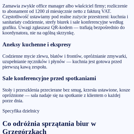
Zamawia zwykle office manager albo właściciel firmy; rozliczenie
to abonament od 1200 zł miesięcznie netto z fakturą VAT.
Częstotliwość ustawiamy pod realne zużycie przestrzeni: kuchnia i
sanitariaty codziennie, strefy biurek i sale konferencyjne według
grafiku. Uwagi zgłaszasz QR-kodem — trafiają bezpośrednio do
koordynatora, nie na ogólną skrzynkę.
Aneksy kuchenne i ekspresy
Codzienne mycie zlewu, blatów i frontów, opróżnianie zmywarki,
uzupełnianie ręczników i płynów — kuchnia jest gotowa przed
pierwszą kawą zespołu.
Sale konferencyjne przed spotkaniami
Stoły i przeszklenia przecierane bez smug, krzesła ustawione, kosze
opróżnione — sala nadaje się na spotkanie z klientem o każdej
porze dnia.
Specyfika dzielnicy
Co odróżnia
sprzątania biur
w
Grzegórzkach