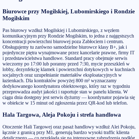
Biurowce przy Mogilskiej, Lubomirskiego i Rondzie
Mogilskim
Pas biurowy wzdłuż Mogilskiej i Lubomirskiego, z węzłem
komunikacyjnym przy Rondzie Mogilskim, to jedna z najgęstszych
koncentracji powierzchni biurowej poza Zabłociem i centrum.
Obsługujemy tu zarówno samodzielne biurowce klasy B+, jak i
pojedyncze piętra wynajmowane przez kancelarie prawne, firmy IT
i przedstawicielstwa handlowe. Standard pracy obejmuje serwis
wieczorny po 17:00 lub poranny przed 7:30, mycie przeszkleń w
lobby, dezynfekcję klamek i powierzchni dotykowych w kuchniach
socjalnych oraz uzupełnianie materiałów eksploatacyjnych w
łazienkach. Dla kontraktów powyżej 800 m² wyznaczamy
dedykowanego koordynatora obiektowego, który raz w tygodniu
przeprowadza audyt jakości i raportuje stan w panelu klienta. W
ciągu dnia dostępny jest serwis dyżurny — koordynator pojawia się
w obiekcie w 15 minut od zgłoszenia przez QR-kod lub telefon.
Hala Targowa, Aleja Pokoju i strefa handlowa
Otoczenie Hali Targowej oraz pasaż handlowy wzdłuż Alei Pokoju,
łącznie z granicą przy M1, generują bardzo wysoki traffic klienta
detalicznego — co przekłada się na intensywne zabrudzenia podłóg,