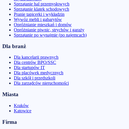
Sprzątanie hal przemysłowych
Sprzątanie klatek schodowych
Pranie tapicerki i wykładzin
Wywóz mebli i gabarytów
Opróżnianie mieszkań i domów
Opróżnianie piwnic, strychów i garaży
Sprzątanie po wynajmie (po najemcach)
Dla branż
Dla kancelarii prawnych
Dla centrów BPO/SSC
Dla startupów IT
Dla placówek medycznych
Dla szkół i przedszkoli
Dla zarządców nieruchomości
Miasta
Kraków
Katowice
Firma