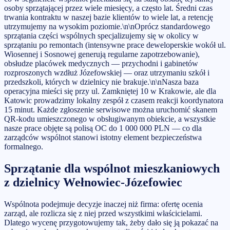
osoby sprzątającej przez wiele miesięcy, a często lat. Średni czas
trwania kontraktu w naszej bazie klientów to wiele lat, a retencję
utrzymujemy na wysokim poziomie.\n\nOprócz standardowego
sprzątania części wspólnych specjalizujemy się w okolicy w
sprzątaniu po remontach (intensywne prace deweloperskie wokół ul.
Wiosennej i Sosnowej generują regularne zapotrzebowanie),
obsłudze placówek medycznych — przychodni i gabinetów
rozproszonych wzdłuż Józefowskiej — oraz utrzymaniu szkół i
przedszkoli, których w dzielnicy nie brakuje.\n\nNasza baza
operacyjna mieści się przy ul. Zamkniętej 10 w Krakowie, ale dla
Katowic prowadzimy lokalny zespół z czasem reakcji koordynatora
15 minut. Każde zgłoszenie serwisowe można uruchomić skanem
QR-kodu umieszczonego w obsługiwanym obiekcie, a wszystkie
nasze prace objęte są polisą OC do 1 000 000 PLN — co dla
zarządców wspólnot stanowi istotny element bezpieczeństwa
formalnego.
Sprzątanie dla wspólnot mieszkaniowych
z dzielnicy Wełnowiec-Józefowiec
Wspólnota podejmuje decyzje inaczej niż firma: ofertę ocenia
zarząd, ale rozlicza się z niej przed wszystkimi właścicielami.
Dlatego wycenę przygotowujemy tak, żeby dało się ją pokazać na