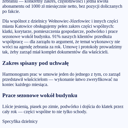
zebraniu — konkretny zakres, częstotliwości i jedna kwota
abonamentu od 1000 zł miesięcznie netto, bez pozycji doliczanych
po fakcie.
Dla wspólnot z dzielnicy Wełnowiec-Józefowiec i innych części
miasta Katowice obsługujemy pełen zakres części wspólnych:
klatki, korytarze, pomieszczenia gospodarcze, podwórko i prace
sezonowe wokół budynku. 91% naszych klientów przedłuża
współpracę — dla zarządu to argument, że temat wykonawcy nie
wróci na agendę zebrania za rok. Umowę i protokoły prowadzimy
tak, żeby zarząd miał komplet dokumentów dla właścicieli.
Zakres spisany pod uchwałę
Harmonogram prac w umowie jeden do jednego z tym, co zarząd
przedstawił właścicielom — wykonanie łatwo zweryfikować na
koniec każdego miesiąca.
Prace sezonowe wokół budynku
Liście jesienią, piasek po zimie, podwórko i dojścia do klatek przez
cały rok — części wspólne to nie tylko schody.
Specyfika dzielnicy