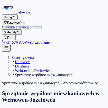
/
Katowice
Usługi
Katowice
Cennik
Referencje
O firmie
Materiały
PL
737 576 876
Wyślij zapytanie
Strona główna
Katowice
Dzielnice
Wełnowiec-Józefowiec
Sprzątanie wspólnot mieszkaniowych
Sprzątanie wspólnot mieszkaniowych
·
Wełnowiec-Józefowiec
Sprzątanie wspólnot mieszkaniowych
w
Wełnowcu-Józefowcu