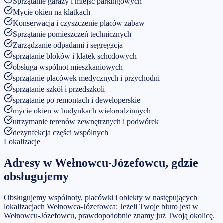
Sprzątanie garaży i miejsc parkingowych
Mycie okien na klatkach
Konserwacja i czyszczenie placów zabaw
Sprzątanie pomieszczeń technicznych
Zarządzanie odpadami i segregacja
sprzątanie bloków i klatek schodowych
obsługa wspólnot mieszkaniowych
sprzątanie placówek medycznych i przychodni
sprzątanie szkół i przedszkoli
sprzątanie po remontach i deweloperskie
mycie okien w budynkach wielorodzinnych
utrzymanie terenów zewnętrznych i podwórek
dezynfekcja części wspólnych
Lokalizacje
Adresy w
Wełnowcu-Józefowcu
, gdzie
obsługujemy
Obsługujemy wspólnoty, placówki i obiekty w następujących
lokalizacjach Wełnowca-Józefowca:
Jeżeli Twoje biuro jest w
Wełnowcu-Józefowcu
, prawdopodobnie znamy już Twoją okolicę.