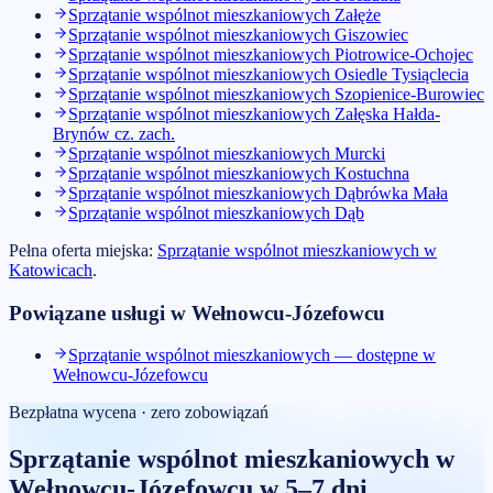
Sprzątanie wspólnot mieszkaniowych
Załęże
Sprzątanie wspólnot mieszkaniowych
Giszowiec
Sprzątanie wspólnot mieszkaniowych
Piotrowice-Ochojec
Sprzątanie wspólnot mieszkaniowych
Osiedle Tysiąclecia
Sprzątanie wspólnot mieszkaniowych
Szopienice-Burowiec
Sprzątanie wspólnot mieszkaniowych
Załęska Hałda-
Brynów cz. zach.
Sprzątanie wspólnot mieszkaniowych
Murcki
Sprzątanie wspólnot mieszkaniowych
Kostuchna
Sprzątanie wspólnot mieszkaniowych
Dąbrówka Mała
Sprzątanie wspólnot mieszkaniowych
Dąb
Pełna oferta miejska:
Sprzątanie wspólnot mieszkaniowych
w
Katowicach
.
Powiązane usługi w
Wełnowcu-Józefowcu
Sprzątanie wspólnot mieszkaniowych — dostępne w
Wełnowcu-Józefowcu
Bezpłatna wycena · zero zobowiązań
Sprzątanie wspólnot mieszkaniowych
w
Wełnowcu-Józefowcu
w 5–7 dni