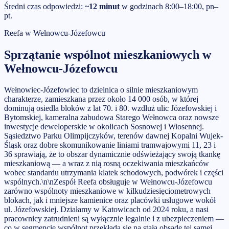
Średni czas odpowiedzi:
~12 minut
w godzinach 8:00–18:00, pn–
pt.
Reefa w
Wełnowcu-Józefowcu
Sprzątanie wspólnot mieszkaniowych
w
Wełnowcu-Józefowcu
Wełnowiec-Józefowiec to dzielnica o silnie mieszkaniowym
charakterze, zamieszkana przez około 14 000 osób, w której
dominują osiedla bloków z lat 70. i 80. wzdłuż ulic Józefowskiej i
Bytomskiej, kameralna zabudowa Starego Wełnowca oraz nowsze
inwestycje deweloperskie w okolicach Sosnowej i Wiosennej.
Sąsiedztwo Parku Olimpijczyków, terenów dawnej Kopalni Wujek-
Śląsk oraz dobre skomunikowanie liniami tramwajowymi 11, 23 i
36 sprawiają, że to obszar dynamicznie odświeżający swoją tkankę
mieszkaniową — a wraz z nią rosną oczekiwania mieszkańców
wobec standardu utrzymania klatek schodowych, podwórek i części
wspólnych.\n\nZespół Reefa obsługuje w Wełnowcu-Józefowcu
zarówno wspólnoty mieszkaniowe w kilkudziesięciometrowych
blokach, jak i mniejsze kamienice oraz placówki usługowe wokół
ul. Józefowskiej. Działamy w Katowicach od 2024 roku, a nasi
pracownicy zatrudnieni są wyłącznie legalnie i z ubezpieczeniem —
co w segmencie wspólnot przekłada się na stałą obsadę tej samej