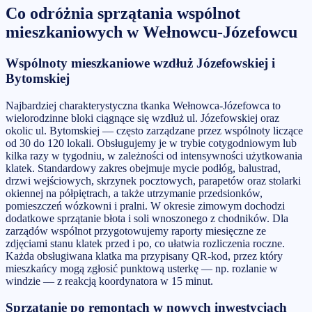
Co odróżnia
sprzątania wspólnot
mieszkaniowych
w
Wełnowcu-Józefowcu
Wspólnoty mieszkaniowe wzdłuż Józefowskiej i
Bytomskiej
Najbardziej charakterystyczna tkanka Wełnowca-Józefowca to
wielorodzinne bloki ciągnące się wzdłuż ul. Józefowskiej oraz
okolic ul. Bytomskiej — często zarządzane przez wspólnoty liczące
od 30 do 120 lokali. Obsługujemy je w trybie cotygodniowym lub
kilka razy w tygodniu, w zależności od intensywności użytkowania
klatek. Standardowy zakres obejmuje mycie podłóg, balustrad,
drzwi wejściowych, skrzynek pocztowych, parapetów oraz stolarki
okiennej na półpiętrach, a także utrzymanie przedsionków,
pomieszczeń wózkowni i pralni. W okresie zimowym dochodzi
dodatkowe sprzątanie błota i soli wnoszonego z chodników. Dla
zarządów wspólnot przygotowujemy raporty miesięczne ze
zdjęciami stanu klatek przed i po, co ułatwia rozliczenia roczne.
Każda obsługiwana klatka ma przypisany QR-kod, przez który
mieszkańcy mogą zgłosić punktową usterkę — np. rozlanie w
windzie — z reakcją koordynatora w 15 minut.
Sprzątanie po remontach w nowych inwestycjach