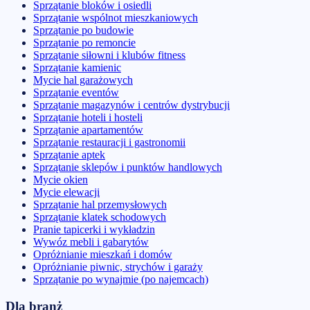
Sprzątanie bloków i osiedli
Sprzątanie wspólnot mieszkaniowych
Sprzątanie po budowie
Sprzątanie po remoncie
Sprzątanie siłowni i klubów fitness
Sprzątanie kamienic
Mycie hal garażowych
Sprzątanie eventów
Sprzątanie magazynów i centrów dystrybucji
Sprzątanie hoteli i hosteli
Sprzątanie apartamentów
Sprzątanie restauracji i gastronomii
Sprzątanie aptek
Sprzątanie sklepów i punktów handlowych
Mycie okien
Mycie elewacji
Sprzątanie hal przemysłowych
Sprzątanie klatek schodowych
Pranie tapicerki i wykładzin
Wywóz mebli i gabarytów
Opróżnianie mieszkań i domów
Opróżnianie piwnic, strychów i garaży
Sprzątanie po wynajmie (po najemcach)
Dla branż