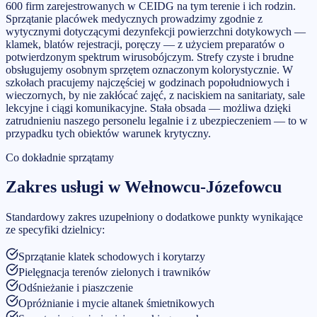
600 firm zarejestrowanych w CEIDG na tym terenie i ich rodzin.
Sprzątanie placówek medycznych prowadzimy zgodnie z
wytycznymi dotyczącymi dezynfekcji powierzchni dotykowych —
klamek, blatów rejestracji, poręczy — z użyciem preparatów o
potwierdzonym spektrum wirusobójczym. Strefy czyste i brudne
obsługujemy osobnym sprzętem oznaczonym kolorystycznie. W
szkołach pracujemy najczęściej w godzinach popołudniowych i
wieczornych, by nie zakłócać zajęć, z naciskiem na sanitariaty, sale
lekcyjne i ciągi komunikacyjne. Stała obsada — możliwa dzięki
zatrudnieniu naszego personelu legalnie i z ubezpieczeniem — to w
przypadku tych obiektów warunek krytyczny.
Co dokładnie sprzątamy
Zakres usługi w
Wełnowcu-Józefowcu
Standardowy zakres uzupełniony o dodatkowe punkty wynikające
ze specyfiki dzielnicy:
Sprzątanie klatek schodowych i korytarzy
Pielęgnacja terenów zielonych i trawników
Odśnieżanie i piaszczenie
Opróżnianie i mycie altanek śmietnikowych