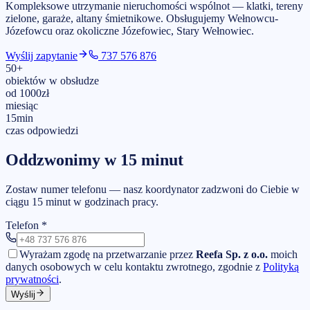
Kompleksowe utrzymanie nieruchomości wspólnot — klatki, tereny
zielone, garaże, altany śmietnikowe.
Obsługujemy
Wełnowcu-
Józefowcu
oraz okoliczne Józefowiec, Stary Wełnowiec
.
Wyślij zapytanie
737 576 876
50
+
obiektów w obsłudze
od
1000
zł
miesiąc
15
min
czas odpowiedzi
Oddzwonimy w 15 minut
Zostaw numer telefonu — nasz koordynator zadzwoni do Ciebie w
ciągu 15 minut w godzinach pracy.
Telefon
*
Wyrażam zgodę na przetwarzanie przez
Reefa Sp. z o.o.
moich
danych osobowych w celu kontaktu zwrotnego, zgodnie z
Polityką
prywatności
.
Wyślij