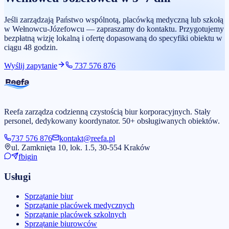
Jeśli zarządzają Państwo wspólnotą, placówką medyczną lub szkołą
w Wełnowcu-Józefowcu — zapraszamy do kontaktu. Przygotujemy
bezpłatną wizję lokalną i ofertę dopasowaną do specyfiki obiektu w
ciągu 48 godzin.
Wyślij zapytanie
737 576 876
Reefa zarządza codzienną czystością biur korporacyjnych. Stały
personel, dedykowany koordynator. 50+ obsługiwanych obiektów.
737 576 876
kontakt@reefa.pl
ul. Zamknięta 10, lok. 1.5, 30-554 Kraków
fb
ig
in
Usługi
Sprzątanie biur
Sprzątanie placówek medycznych
Sprzątanie placówek szkolnych
Sprzątanie biurowców