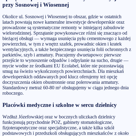
przy Sosnowej i Wiosennej
Okolice ul. Sosnowej i Wiosennej to obszar, gdzie w ostatnich
latach powstają nowe kameralne inwestycje deweloperskie oraz
prowadzone są systematyczne remonty w istniejącej zabudowie
wielorodzinnej. Sprzątanie powykonawcze różni się znacząco od
bieżącej obsługi — wymaga usunięcia pyłu cementowego z każdej
powierzchni, w tym z wnętrz szafek, prowadnic okien i kratek
wentylacyjnych, a także bezpiecznego usunięcia folii ochronnych z
parkietów, szyb i armatury. Pracujemy dwuetapowo: pierwsze
przejście to wynoszenie odpadów i odpylanie na sucho, drugie —
mycie wodne ze środkami EU Ecolabel, które nie pozostawiają
smug na świeżo wykończonych powierzchniach. Dla mieszkań
deweloperskich oddawanych pod klucz oferujemy też opcję
doczyszczenia okien obustronnie oraz polerowania armatury.
Standardowy metraż 60-80 m² obsługujemy w ciągu jednego dnia
roboczego.
Placówki medyczne i szkolne w sercu dzielnicy
Wzdłuż Józefowskiej oraz w bocznych uliczkach dzielnicy
funkcjonują przychodnie POZ, gabinety stomatologiczne,
fizjoterapeutyczne oraz specjalistyczne, a także kilka szkół
podstawowych i przedszkoli obsługujących mieszkańców z około