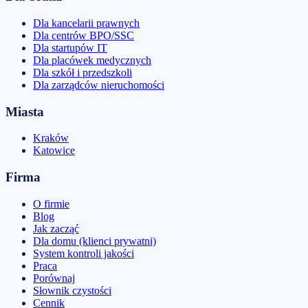
Dla kancelarii prawnych
Dla centrów BPO/SSC
Dla startupów IT
Dla placówek medycznych
Dla szkół i przedszkoli
Dla zarządców nieruchomości
Miasta
Kraków
Katowice
Firma
O firmie
Blog
Jak zacząć
Dla domu (klienci prywatni)
System kontroli jakości
Praca
Porównaj
Słownik czystości
Cennik