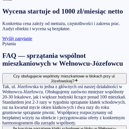
Wycena startuje od
1000
zł/miesiąc
netto
Konkretna cena zależy od metrażu, częstotliwości i zakresu prac.
Audyt obiektu i wycena są bezpłatne.
Wyślij zapytanie
Pytania
FAQ —
sprzątania wspólnot
mieszkaniowych
w
Wełnowcu-Józefowcu
Czy obsługujecie wspólnoty mieszkaniowe w blokach przy ul.
Józefowskiej?
Tak, ul. Józefowska to jedna z głównych osi naszej działalności w
Wełnowcu-Józefowcu. Obsługujemy zarówno mniejsze wspólnoty
20-30 lokalowe, jak i większe budynki liczące ponad 100 mieszkań.
Standardem jest 2-3 razy w tygodniu sprzątanie klatek schodowych,
raz na kwartał mycie okien klatkowych i dwa razy do roku
gruntowne sprzątanie piwnic. Współpracę rozpoczynamy od
bezpłatnej wizyty na obiekcie i przygotowania oferty z konkretnym
harmonogramem dla zarządu wspólnoty.
Ile kosztuje sprzątanie klatki schodowej w bloku w Wełnowcu-