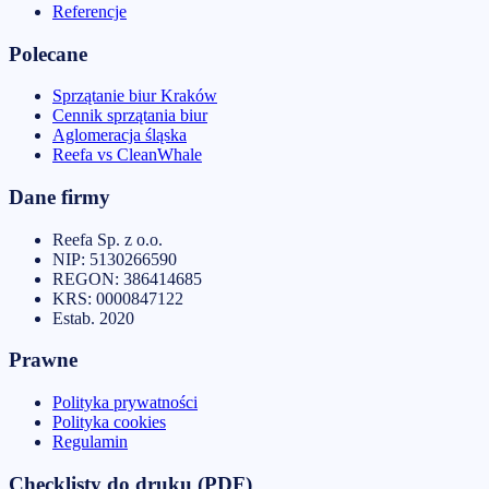
Referencje
Polecane
Sprzątanie biur Kraków
Cennik sprzątania biur
Aglomeracja śląska
Reefa vs CleanWhale
Dane firmy
Reefa Sp. z o.o.
NIP:
5130266590
REGON:
386414685
KRS:
0000847122
Estab.
2020
Prawne
Polityka prywatności
Polityka cookies
Regulamin
Checklisty do druku (PDF)