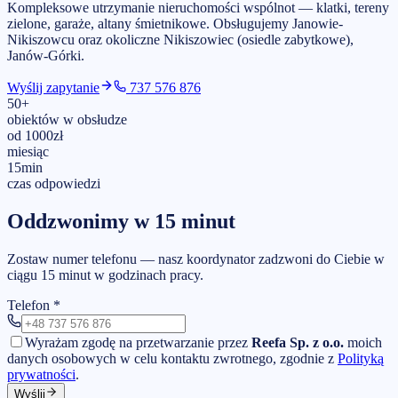
Kompleksowe utrzymanie nieruchomości wspólnot — klatki, tereny
zielone, garaże, altany śmietnikowe.
Obsługujemy
Janowie-
Nikiszowcu
oraz okoliczne Nikiszowiec (osiedle zabytkowe),
Janów-Górki
.
Wyślij zapytanie
737 576 876
50
+
obiektów w obsłudze
od
1000
zł
miesiąc
15
min
czas odpowiedzi
Oddzwonimy w 15 minut
Zostaw numer telefonu — nasz koordynator zadzwoni do Ciebie w
ciągu 15 minut w godzinach pracy.
Telefon
*
Wyrażam zgodę na przetwarzanie przez
Reefa Sp. z o.o.
moich
danych osobowych w celu kontaktu zwrotnego, zgodnie z
Polityką
prywatności
.
Wyślij