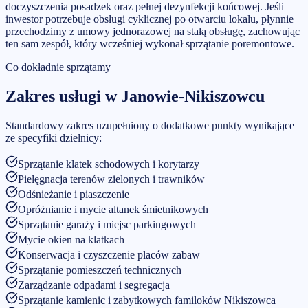
doczyszczenia posadzek oraz pełnej dezynfekcji końcowej. Jeśli
inwestor potrzebuje obsługi cyklicznej po otwarciu lokalu, płynnie
przechodzimy z umowy jednorazowej na stałą obsługę, zachowując
ten sam zespół, który wcześniej wykonał sprzątanie poremontowe.
Co dokładnie sprzątamy
Zakres usługi w
Janowie-Nikiszowcu
Standardowy zakres uzupełniony o dodatkowe punkty wynikające
ze specyfiki dzielnicy:
Sprzątanie klatek schodowych i korytarzy
Pielęgnacja terenów zielonych i trawników
Odśnieżanie i piaszczenie
Opróżnianie i mycie altanek śmietnikowych
Sprzątanie garaży i miejsc parkingowych
Mycie okien na klatkach
Konserwacja i czyszczenie placów zabaw
Sprzątanie pomieszczeń technicznych
Zarządzanie odpadami i segregacja
Sprzątanie kamienic i zabytkowych familoków Nikiszowca