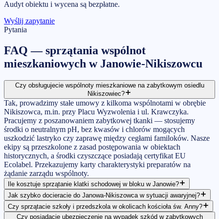
Audyt obiektu i wycena są bezpłatne.
Wyślij zapytanie
Pytania
FAQ —
sprzątania wspólnot
mieszkaniowych
w
Janowie-Nikiszowcu
Czy obsługujecie wspólnoty mieszkaniowe na zabytkowym osiedlu
Nikiszowiec?
Tak, prowadzimy stałe umowy z kilkoma wspólnotami w obrębie
Nikiszowca, m.in. przy Placu Wyzwolenia i ul. Krawczyka.
Pracujemy z poszanowaniem zabytkowej tkanki — stosujemy
środki o neutralnym pH, bez kwasów i chlorów mogących
uszkodzić lastryko czy zaprawę między cegłami familoków. Nasze
ekipy są przeszkolone z zasad postępowania w obiektach
historycznych, a środki czyszczące posiadają certyfikat EU
Ecolabel. Przekazujemy karty charakterystyki preparatów na
żądanie zarządu wspólnoty.
Ile kosztuje sprzątanie klatki schodowej w bloku w Janowie?
Jak szybko docieracie do Janowa-Nikiszowca w sytuacji awaryjnej?
Czy sprzątacie szkoły i przedszkola w okolicach kościoła św. Anny?
Czy posiadacie ubezpieczenie na wypadek szkód w zabytkowych