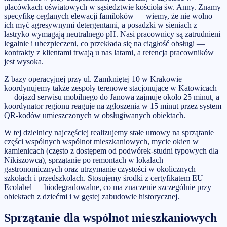
placówkach oświatowych w sąsiedztwie kościoła św. Anny. Znamy
specyfikę ceglanych elewacji familoków — wiemy, że nie wolno
ich myć agresywnymi detergentami, a posadzki w sieniach z
lastryko wymagają neutralnego pH. Nasi pracownicy są zatrudnieni
legalnie i ubezpieczeni, co przekłada się na ciągłość obsługi —
kontrakty z klientami trwają u nas latami, a retencja pracowników
jest wysoka.
Z bazy operacyjnej przy ul. Zamkniętej 10 w Krakowie
koordynujemy także zespoły terenowe stacjonujące w Katowicach
— dojazd serwisu mobilnego do Janowa zajmuje około 25 minut, a
koordynator regionu reaguje na zgłoszenia w 15 minut przez system
QR-kodów umieszczonych w obsługiwanych obiektach.
W tej dzielnicy najczęściej realizujemy stałe umowy na sprzątanie
części wspólnych wspólnot mieszkaniowych, mycie okien w
kamienicach (często z dostępem od podwórek-studni typowych dla
Nikiszowca), sprzątanie po remontach w lokalach
gastronomicznych oraz utrzymanie czystości w okolicznych
szkołach i przedszkolach. Stosujemy środki z certyfikatem EU
Ecolabel — biodegradowalne, co ma znaczenie szczególnie przy
obiektach z dziećmi i w gęstej zabudowie historycznej.
Sprzątanie dla wspólnot mieszkaniowych