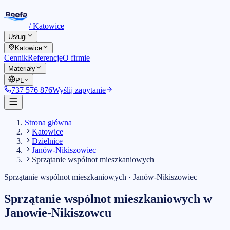
/
Katowice
Usługi
Katowice
Cennik
Referencje
O firmie
Materiały
PL
737 576 876
Wyślij zapytanie
Strona główna
Katowice
Dzielnice
Janów-Nikiszowiec
Sprzątanie wspólnot mieszkaniowych
Sprzątanie wspólnot mieszkaniowych
·
Janów-Nikiszowiec
Sprzątanie wspólnot mieszkaniowych
w
Janowie-Nikiszowcu