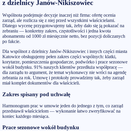
z dzielnicy Janów-Nikiszowiec
Wspólnota podejmuje decyzje inaczej niż firma: ofertę ocenia
zarząd, ale rozlicza się z niej przed wszystkimi właścicielami.
Dlatego wycenę przygotowujemy tak, żeby dało się ją pokazać na
zebraniu — konkretny zakres, częstotliwości i jedna kwota
abonamentu od 1000 zł miesięcznie netto, bez pozycji doliczanych
po fakcie.
Dla wspólnot z dzielnicy Janów-Nikiszowiec i innych części miasta
Katowice obsługujemy pełen zakres części wspólnych: klatki,
korytarze, pomieszczenia gospodarcze, podwórko i prace sezonowe
wokół budynku. 91% naszych klientów przedłuża współpracę —
dla zarządu to argument, że temat wykonawcy nie wróci na agendę
zebrania za rok. Umowę i protokoły prowadzimy tak, żeby zarząd
miał komplet dokumentów dla właścicieli.
Zakres spisany pod uchwałę
Harmonogram prac w umowie jeden do jednego z tym, co zarząd
przedstawił właścicielom — wykonanie łatwo zweryfikować na
koniec każdego miesiąca.
Prace sezonowe wokół budynku