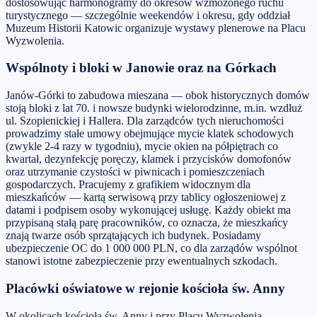
dostosowując harmonogramy do okresów wzmożonego ruchu
turystycznego — szczególnie weekendów i okresu, gdy oddział
Muzeum Historii Katowic organizuje wystawy plenerowe na Placu
Wyzwolenia.
Wspólnoty i bloki w Janowie oraz na Górkach
Janów-Górki to zabudowa mieszana — obok historycznych domów
stoją bloki z lat 70. i nowsze budynki wielorodzinne, m.in. wzdłuż
ul. Szopienickiej i Hallera. Dla zarządców tych nieruchomości
prowadzimy stałe umowy obejmujące mycie klatek schodowych
(zwykle 2-4 razy w tygodniu), mycie okien na półpiętrach co
kwartał, dezynfekcję poręczy, klamek i przycisków domofonów
oraz utrzymanie czystości w piwnicach i pomieszczeniach
gospodarczych. Pracujemy z grafikiem widocznym dla
mieszkańców — kartą serwisową przy tablicy ogłoszeniowej z
datami i podpisem osoby wykonującej usługę. Każdy obiekt ma
przypisaną stałą parę pracowników, co oznacza, że mieszkańcy
znają twarze osób sprzątających ich budynek. Posiadamy
ubezpieczenie OC do 1 000 000 PLN, co dla zarządów wspólnot
stanowi istotne zabezpieczenie przy ewentualnych szkodach.
Placówki oświatowe w rejonie kościoła św. Anny
W okolicach kościoła św. Anny i przy Placu Wyzwolenia