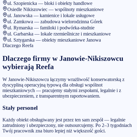
ul. Szopienicka — bloki i obiekty handlowe
Osiedle Nikiszowiec — wspólnoty mieszkaniowe
ul. Janowska — kamienice i lokale usługowe
ul. Zamkowa — zabudowa wielorodzinna Górek
ul. Rymarska — familoki i podwórka-studnie
ul. Garbarska — lokale rzemieślnicze i mieszkaniowe
ul. Sztygarska — obiekty mieszkaniowe Janowa
Dlaczego Reefa
Dlaczego firmy w
Janowie-Nikiszowcu
wybierają Reefa
W Janowie-Nikiszowcu łączymy wrażliwość konserwatorską z
dyscypliną operacyjną typową dla obsługi wspólnot
mieszkaniowych — pracujemy stałymi zespołami, legalnie i z
ubezpieczeniem, z transparentnym raportowaniem.
Stały personel
Każdy obiekt obsługiwany jest przez ten sam zespół — legalnie
zatrudniony i ubezpieczony, nie outsourcujemy. Po 2–3 tygodniach
Twój pracownik zna biuro lepiej niż większość gości.