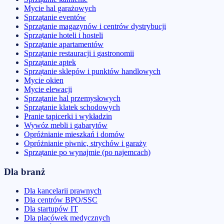
Mycie hal garażowych
Sprzątanie eventów
Sprzątanie magazynów i centrów dystrybucji
Sprzątanie hoteli i hosteli
Sprzątanie apartamentów
Sprzątanie restauracji i gastronomii
Sprzątanie aptek
Sprzątanie sklepów i punktów handlowych
Mycie okien
Mycie elewacji
Sprzątanie hal przemysłowych
Sprzątanie klatek schodowych
Pranie tapicerki i wykładzin
Wywóz mebli i gabarytów
Opróżnianie mieszkań i domów
Opróżnianie piwnic, strychów i garaży
Sprzątanie po wynajmie (po najemcach)
Dla branż
Dla kancelarii prawnych
Dla centrów BPO/SSC
Dla startupów IT
Dla placówek medycznych