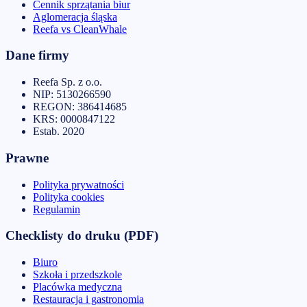
Cennik sprzątania biur
Aglomeracja śląska
Reefa vs CleanWhale
Dane firmy
Reefa Sp. z o.o.
NIP:
5130266590
REGON:
386414685
KRS:
0000847122
Estab.
2020
Prawne
Polityka prywatności
Polityka cookies
Regulamin
Checklisty do druku (PDF)
Biuro
Szkoła i przedszkole
Placówka medyczna
Restauracja i gastronomia