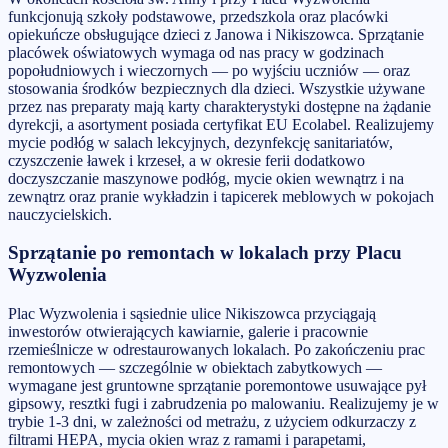
funkcjonują szkoły podstawowe, przedszkola oraz placówki
opiekuńcze obsługujące dzieci z Janowa i Nikiszowca. Sprzątanie
placówek oświatowych wymaga od nas pracy w godzinach
popołudniowych i wieczornych — po wyjściu uczniów — oraz
stosowania środków bezpiecznych dla dzieci. Wszystkie używane
przez nas preparaty mają karty charakterystyki dostępne na żądanie
dyrekcji, a asortyment posiada certyfikat EU Ecolabel. Realizujemy
mycie podłóg w salach lekcyjnych, dezynfekcję sanitariatów,
czyszczenie ławek i krzeseł, a w okresie ferii dodatkowo
doczyszczanie maszynowe podłóg, mycie okien wewnątrz i na
zewnątrz oraz pranie wykładzin i tapicerek meblowych w pokojach
nauczycielskich.
Sprzątanie po remontach w lokalach przy Placu
Wyzwolenia
Plac Wyzwolenia i sąsiednie ulice Nikiszowca przyciągają
inwestorów otwierających kawiarnie, galerie i pracownie
rzemieślnicze w odrestaurowanych lokalach. Po zakończeniu prac
remontowych — szczególnie w obiektach zabytkowych —
wymagane jest gruntowne sprzątanie poremontowe usuwające pył
gipsowy, resztki fugi i zabrudzenia po malowaniu. Realizujemy je w
trybie 1-3 dni, w zależności od metrażu, z użyciem odkurzaczy z
filtrami HEPA, mycia okien wraz z ramami i parapetami,