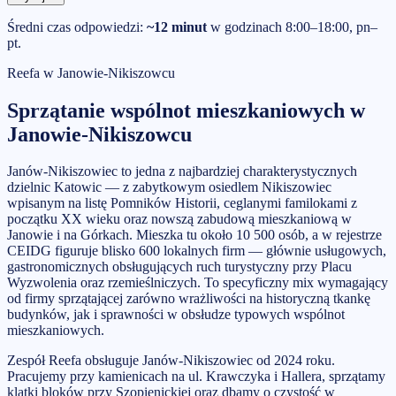
Średni czas odpowiedzi:
~12 minut
w godzinach 8:00–18:00, pn–
pt.
Reefa w
Janowie-Nikiszowcu
Sprzątanie wspólnot mieszkaniowych
w
Janowie-Nikiszowcu
Janów-Nikiszowiec to jedna z najbardziej charakterystycznych
dzielnic Katowic — z zabytkowym osiedlem Nikiszowiec
wpisanym na listę Pomników Historii, ceglanymi familokami z
początku XX wieku oraz nowszą zabudową mieszkaniową w
Janowie i na Górkach. Mieszka tu około 10 500 osób, a w rejestrze
CEIDG figuruje blisko 600 lokalnych firm — głównie usługowych,
gastronomicznych obsługujących ruch turystyczny przy Placu
Wyzwolenia oraz rzemieślniczych. To specyficzny mix wymagający
od firmy sprzątającej zarówno wrażliwości na historyczną tkankę
budynków, jak i sprawności w obsłudze typowych wspólnot
mieszkaniowych.
Zespół Reefa obsługuje Janów-Nikiszowiec od 2024 roku.
Pracujemy przy kamienicach na ul. Krawczyka i Hallera, sprzątamy
klatki bloków przy Szopienickiej oraz dbamy o czystość w