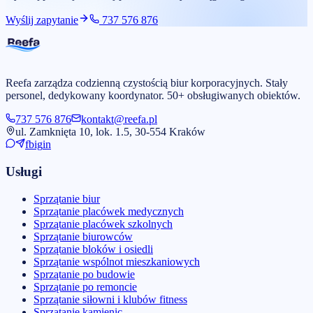
Wyślij zapytanie
737 576 876
Reefa zarządza codzienną czystością biur korporacyjnych. Stały
personel, dedykowany koordynator. 50+ obsługiwanych obiektów.
737 576 876
kontakt@reefa.pl
ul. Zamknięta 10, lok. 1.5, 30-554 Kraków
fb
ig
in
Usługi
Sprzątanie biur
Sprzątanie placówek medycznych
Sprzątanie placówek szkolnych
Sprzątanie biurowców
Sprzątanie bloków i osiedli
Sprzątanie wspólnot mieszkaniowych
Sprzątanie po budowie
Sprzątanie po remoncie
Sprzątanie siłowni i klubów fitness
Sprzątanie kamienic