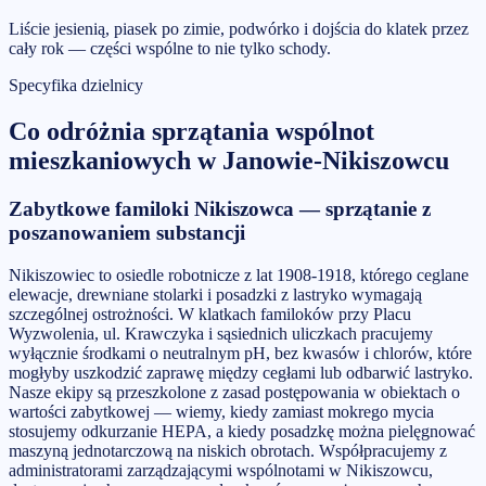
Liście jesienią, piasek po zimie, podwórko i dojścia do klatek przez
cały rok — części wspólne to nie tylko schody.
Specyfika dzielnicy
Co odróżnia
sprzątania wspólnot
mieszkaniowych
w
Janowie-Nikiszowcu
Zabytkowe familoki Nikiszowca — sprzątanie z
poszanowaniem substancji
Nikiszowiec to osiedle robotnicze z lat 1908-1918, którego ceglane
elewacje, drewniane stolarki i posadzki z lastryko wymagają
szczególnej ostrożności. W klatkach familoków przy Placu
Wyzwolenia, ul. Krawczyka i sąsiednich uliczkach pracujemy
wyłącznie środkami o neutralnym pH, bez kwasów i chlorów, które
mogłyby uszkodzić zaprawę między cegłami lub odbarwić lastryko.
Nasze ekipy są przeszkolone z zasad postępowania w obiektach o
wartości zabytkowej — wiemy, kiedy zamiast mokrego mycia
stosujemy odkurzanie HEPA, a kiedy posadzkę można pielęgnować
maszyną jednotarczową na niskich obrotach. Współpracujemy z
administratorami zarządzającymi wspólnotami w Nikiszowcu,