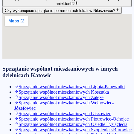
obiektach?
Czy wykonujecie sprzątanie po remontach lokali w Nikiszowcu?
Sprzątanie wspólnot mieszkaniowych
w innych
dzielnicach
Katowic
Sprzątanie wspólnot mieszkaniowych
Ligota-Panewniki
Sprzątanie wspólnot mieszkaniowych
Koszutka
Sprzątanie wspólnot mieszkaniowych
Załęże
Sprzątanie wspólnot mieszkaniowych
Wełnowiec-
Józefowiec
Sprzątanie wspólnot mieszkaniowych
Giszowiec
Sprzątanie wspólnot mieszkaniowych
Piotrowice-Ochojec
Sprzątanie wspólnot mieszkaniowych
Osiedle Tysiąclecia
Sprzątanie wspólnot mieszkaniowych
Szopienice-Burowiec