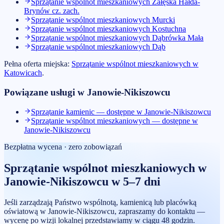
Sprzątanie wspólnot mieszkaniowych
Załęska Hałda-
Brynów cz. zach.
Sprzątanie wspólnot mieszkaniowych
Murcki
Sprzątanie wspólnot mieszkaniowych
Kostuchna
Sprzątanie wspólnot mieszkaniowych
Dąbrówka Mała
Sprzątanie wspólnot mieszkaniowych
Dąb
Pełna oferta miejska:
Sprzątanie wspólnot mieszkaniowych
w
Katowicach
.
Powiązane usługi w
Janowie-Nikiszowcu
Sprzątanie kamienic — dostępne w Janowie-Nikiszowcu
Sprzątanie wspólnot mieszkaniowych — dostępne w
Janowie-Nikiszowcu
Bezpłatna wycena · zero zobowiązań
Sprzątanie wspólnot mieszkaniowych
w
Janowie-Nikiszowcu
w 5–7 dni
Jeśli zarządzają Państwo wspólnotą, kamienicą lub placówką
oświatową w Janowie-Nikiszowcu, zapraszamy do kontaktu —
wycenę po wizji lokalnej przedstawiamy w ciągu 48 godzin.