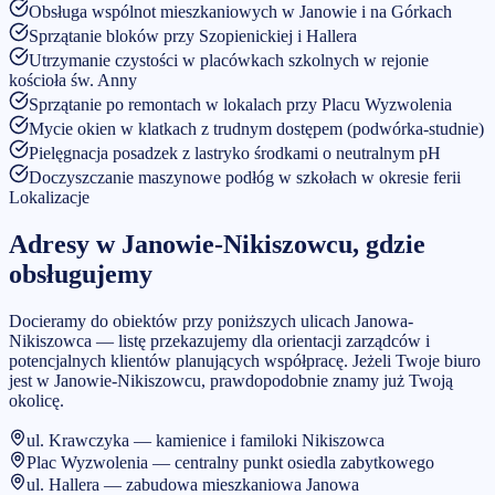
Obsługa wspólnot mieszkaniowych w Janowie i na Górkach
Sprzątanie bloków przy Szopienickiej i Hallera
Utrzymanie czystości w placówkach szkolnych w rejonie
kościoła św. Anny
Sprzątanie po remontach w lokalach przy Placu Wyzwolenia
Mycie okien w klatkach z trudnym dostępem (podwórka-studnie)
Pielęgnacja posadzek z lastryko środkami o neutralnym pH
Doczyszczanie maszynowe podłóg w szkołach w okresie ferii
Lokalizacje
Adresy w
Janowie-Nikiszowcu
, gdzie
obsługujemy
Docieramy do obiektów przy poniższych ulicach Janowa-
Nikiszowca — listę przekazujemy dla orientacji zarządców i
potencjalnych klientów planujących współpracę.
Jeżeli Twoje biuro
jest w
Janowie-Nikiszowcu
, prawdopodobnie znamy już Twoją
okolicę.
ul. Krawczyka — kamienice i familoki Nikiszowca
Plac Wyzwolenia — centralny punkt osiedla zabytkowego
ul. Hallera — zabudowa mieszkaniowa Janowa