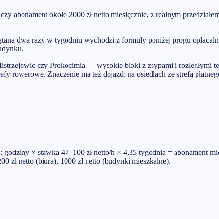
iczy abonament około 2000 zł netto miesięcznie, z realnym przedział
ątana dwa razy w tygodniu wychodzi z formuły poniżej progu opłacal
budynku.
strzejowic czy Prokocimia — wysokie bloki z zsypami i rozległymi t
trefy rowerowe. Znaczenie ma też dojazd: na osiedlach ze strefą płatn
 godziny × stawka 47–100 zł netto/h × 4,35 tygodnia = abonament mie
0 zł netto (biura), 1000 zł netto (budynki mieszkalne).