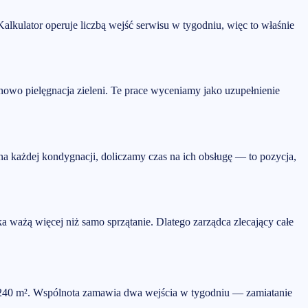
kulator operuje liczbą wejść serwisu w tygodniu, więc to właśnie
nowo pielęgnacja zieleni. Te prace wyceniamy jako uzupełnienie
na każdej kondygnacji, doliczamy czas na ich obsługę — to pozycja,
 ważą więcej niż samo sprzątanie. Dlatego zarządca zlecający całe
nie 240 m². Wspólnota zamawia dwa wejścia w tygodniu — zamiatanie