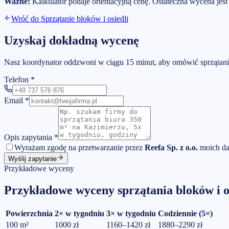
Ważne:
Kalkulator podaje orientacyjną cenę. Ostateczna wycena jes
Wróć do
Sprzątanie bloków i osiedli
Uzyskaj dokładną wycenę
Nasz koordynator oddzwoni w ciągu 15 minut, aby omówić sprzątani
Telefon
*
Email
*
Opis zapytania
*
Wyrażam zgodę na przetwarzanie przez
Reefa Sp. z o.o.
moich da
Wyślij zapytanie
Przykładowe wyceny
Przykładowe wyceny sprzątania bloków i o
Powierzchnia
2× w tygodniu
3× w tygodniu
Codziennie (5×)
100
m²
1000 zł
1160–1420 zł
1880–2290 zł