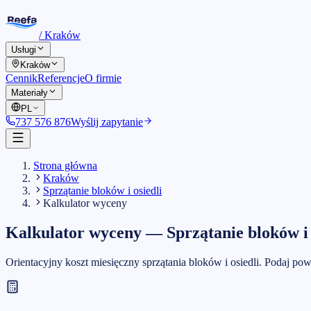
/
Kraków
Usługi
Kraków
Cennik
Referencje
O firmie
Materiały
PL
737 576 876
Wyślij zapytanie
Strona główna
Kraków
Sprzątanie bloków i osiedli
Kalkulator wyceny
Kalkulator wyceny
—
Sprzątanie bloków i 
Orientacyjny koszt miesięczny sprzątania bloków i osiedli. Podaj pow