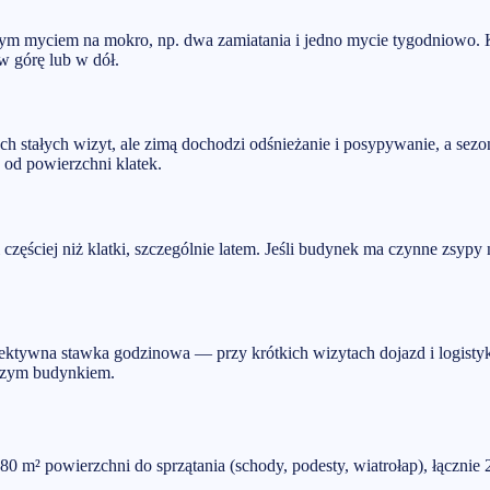
m myciem na mokro, np. dwa zamiatania i jedno mycie tygodniowo. Kal
 górę lub w dół.
ch stałych wizyt, ale zimą dochodzi odśnieżanie i posypywanie, a sezo
 od powierzchni klatek.
ęściej niż klatki, szczególnie latem. Jeśli budynek ma czynne zsypy 
ktywna stawka godzinowa — przy krótkich wizytach dojazd i logistyka
nczym budynkiem.
o 80 m² powierzchni do sprzątania (schody, podesty, wiatrołap), łącz