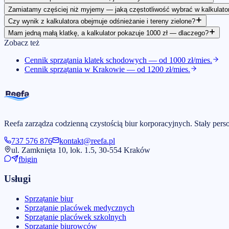
Zamiatamy częściej niż myjemy — jaką częstotliwość wybrać w kalkulato
Czy wynik z kalkulatora obejmuje odśnieżanie i tereny zielone?
Mam jedną małą klatkę, a kalkulator pokazuje 1000 zł — dlaczego?
Zobacz też
Cennik sprzątania klatek schodowych — od 1000 zł/mies.
Cennik sprzątania w Krakowie — od 1200 zł/mies.
Reefa zarządza codzienną czystością biur korporacyjnych. Stały pe
737 576 876
kontakt@reefa.pl
ul. Zamknięta 10, lok. 1.5, 30-554 Kraków
fb
ig
in
Usługi
Sprzątanie biur
Sprzątanie placówek medycznych
Sprzątanie placówek szkolnych
Sprzątanie biurowców