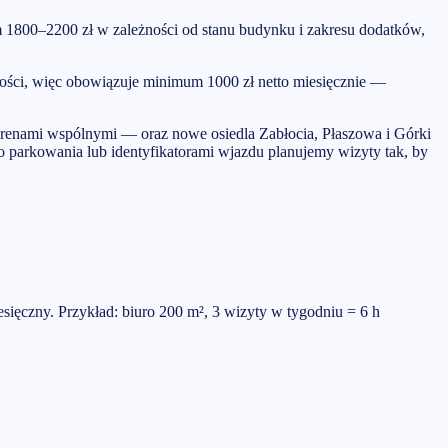
em 1800–2200 zł w zależności od stanu budynku i zakresu dodatków,
ności, więc obowiązuje minimum 1000 zł netto miesięcznie —
erenami wspólnymi — oraz nowe osiedla Zabłocia, Płaszowa i Górki
ego parkowania lub identyfikatorami wjazdu planujemy wizyty tak, by
sięczny. Przykład: biuro 200 m², 3 wizyty w tygodniu = 6 h