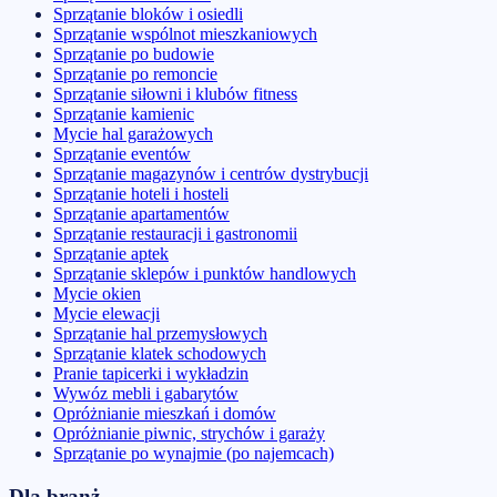
Sprzątanie bloków i osiedli
Sprzątanie wspólnot mieszkaniowych
Sprzątanie po budowie
Sprzątanie po remoncie
Sprzątanie siłowni i klubów fitness
Sprzątanie kamienic
Mycie hal garażowych
Sprzątanie eventów
Sprzątanie magazynów i centrów dystrybucji
Sprzątanie hoteli i hosteli
Sprzątanie apartamentów
Sprzątanie restauracji i gastronomii
Sprzątanie aptek
Sprzątanie sklepów i punktów handlowych
Mycie okien
Mycie elewacji
Sprzątanie hal przemysłowych
Sprzątanie klatek schodowych
Pranie tapicerki i wykładzin
Wywóz mebli i gabarytów
Opróżnianie mieszkań i domów
Opróżnianie piwnic, strychów i garaży
Sprzątanie po wynajmie (po najemcach)
Dla branż