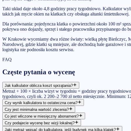
Taki układ daje około 4,8 godziny pracy tygodniowo. Kalkulator wyl
takich jak mycie okien na klatkach czy obsługa altanki śmietnikowej.
Dla porównania: pojedyncza klatka o powierzchni około 100 m² sprz
pokrywa ono dojazdy, sprzęt i stałego pracownika przypisanego do 
W Krakowie wyceniamy dwa różne światy: wielką płytę Bieńczyc, Mi
Narodowej, gdzie klatki są mniejsze, ale dochodzą hale garażowe i s
logistyka nie podnosiła kosztu serwisu.
FAQ
Częste pytania o wycenę
Jak kalkulator oblicza koszt sprzątania?
Metraż ÷ 100 × liczba wizyt w tygodniu = godziny pracy tygodniowo;
tygodniowo, czyli ok. 2 200–2 700 zł netto miesięcznie. Minimum: 120
Czy wynik kalkulatora to ostateczna cena?
Czy jest minimalna wartość zlecenia?
Co jest wliczone w miesięczny abonament?
Czy podajecie wycenę bez wizji lokalnej?
Jaki metraż wpisać do kalkulatora, jeśli budynek ma kilka klatek?