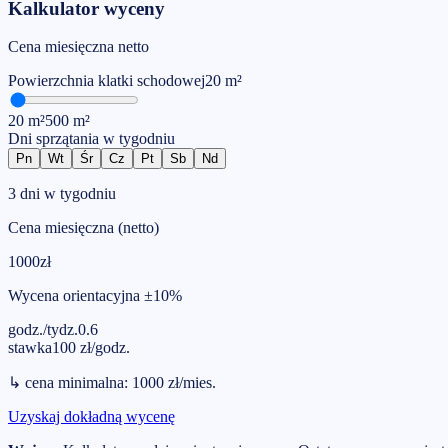
Kalkulator wyceny
Cena miesięczna netto
Powierzchnia
klatki schodowej
20
m²
20
m²
500
m²
Dni sprzątania w tygodniu
Pn
Wt
Śr
Cz
Pt
Sb
Nd
3 dni w tygodniu
Cena miesięczna (netto)
1000
zł
Wycena orientacyjna ±10%
godz./tydz.
0.6
stawka
100
zł
/
godz.
↳
cena minimalna
:
1000
zł
/
mies.
Uzyskaj dokładną wycenę