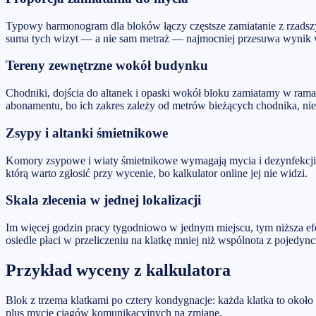
Typowy harmonogram dla bloków łączy częstsze zamiatanie z rzadszy
suma tych wizyt — a nie sam metraż — najmocniej przesuwa wynik w
Tereny zewnętrzne wokół budynku
Chodniki, dojścia do altanek i opaski wokół bloku zamiatamy w rama
abonamentu, bo ich zakres zależy od metrów bieżących chodnika, nie
Zsypy i altanki śmietnikowe
Komory zsypowe i wiaty śmietnikowe wymagają mycia i dezynfekcji cz
którą warto zgłosić przy wycenie, bo kalkulator online jej nie widzi.
Skala zlecenia w jednej lokalizacji
Im więcej godzin pracy tygodniowo w jednym miejscu, tym niższa efe
osiedle płaci w przeliczeniu na klatkę mniej niż wspólnota z pojedy
Przykład wyceny z kalkulatora
Blok z trzema klatkami po cztery kondygnacje: każda klatka to okoł
plus mycie ciągów komunikacyjnych na zmianę.