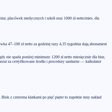
ur, placówek medycznych i szkół oraz 1000 zł netto/mies. dla
awka 47–100 zł netto za godzinę razy 4,35 tygodnia dają abonament
dy nie spada poniżej minimum: 1200 zł netto miesięcznie dla biur,
zut za certyfikowane środki i procedury sanitarne — kalkulator
 Blok z czterema klatkami po pięć pięter to zupełnie inny nakład