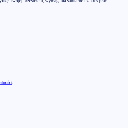
ikę Twojej przestrzeni, wymagania sanitarne i zakres prac.
atności
.