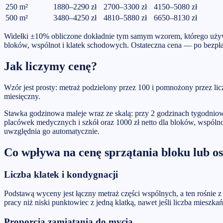
250
m²
1880–2290 zł
2700–3300 zł
4150–5080 zł
500
m²
3480–4250 zł
4810–5880 zł
6650–8130 zł
Widełki ±10% obliczone dokładnie tym samym wzorem, którego używa 
bloków, wspólnot i klatek schodowych. Ostateczna cena — po bezpłatn
Jak liczymy cenę?
Wzór jest prosty: metraż podzielony przez 100 i pomnożony przez li
miesięczny.
Stawka godzinowa maleje wraz ze skalą: przy 2 godzinach tygodniowo 
placówek medycznych i szkół oraz 1000 zł netto dla bloków, wspólnot
uwzględnia go automatycznie.
Co wpływa na cenę sprzątania bloku lub os
Liczba klatek i kondygnacji
Podstawą wyceny jest łączny metraż części wspólnych, a ten rośnie z 
pracy niż niski punktowiec z jedną klatką, nawet jeśli liczba mieszkań
Proporcja zamiatania do mycia