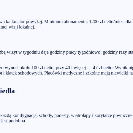
kalkulator powyżej. Minimum abonamentu: 1200 zł netto/mies. dla bi
ej wizji lokalnej.
czbę wizyt w tygodniu daje godziny pracy tygodniowo; godziny razy st
wynosi około 100 zł netto, przy 40 i więcej — 47 zł netto. Wynik nig
 i klatek schodowych. Placówki medyczne i szkolne mają niewielki nar
iedla
każdą kondygnacją: schody, podesty, wiatrołapy i korytarze piwniczne.
 jest podobna.