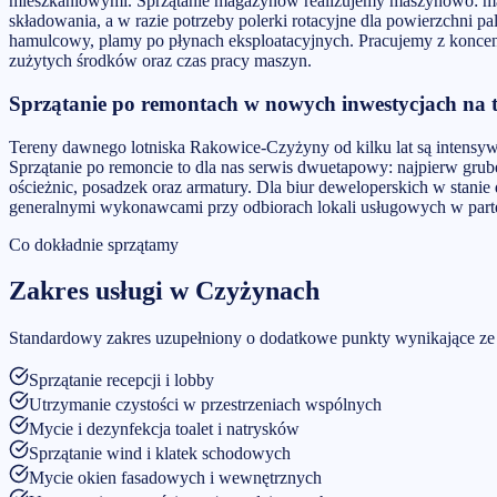
mieszkaniowymi. Sprzątanie magazynów realizujemy maszynowo: ma
składowania, a w razie potrzeby polerki rotacyjne dla powierzchni
hamulcowy, plamy po płynach eksploatacyjnych. Pracujemy z koncentr
zużytych środków oraz czas pracy maszyn.
Sprzątanie po remontach w nowych inwestycjach na 
Tereny dawnego lotniska Rakowice-Czyżyny od kilku lat są intens
Sprzątanie po remoncie to dla nas serwis dwuetapowy: najpierw grube
ościeżnic, posadzek oraz armatury. Dla biur deweloperskich w sta
generalnymi wykonawcami przy odbiorach lokali usługowych w parter
Co dokładnie sprzątamy
Zakres usługi w
Czyżynach
Standardowy zakres uzupełniony o dodatkowe punkty wynikające ze s
Sprzątanie recepcji i lobby
Utrzymanie czystości w przestrzeniach wspólnych
Mycie i dezynfekcja toalet i natrysków
Sprzątanie wind i klatek schodowych
Mycie okien fasadowych i wewnętrznych