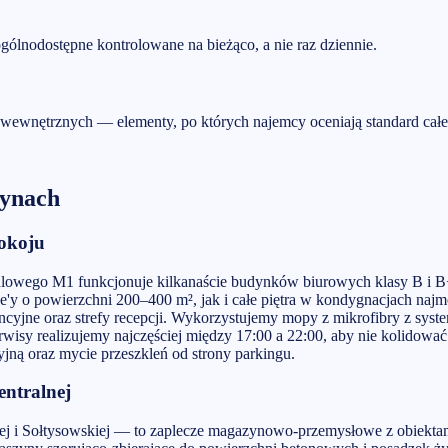
gólnodostępne kontrolowane na bieżąco, a nie raz dziennie.
 wewnętrznych — elementy, po których najemcy oceniają standard cał
ynach
Pokoju
owego M1 funkcjonuje kilkanaście budynków biurowych klasy B i B+ 
ce'y o powierzchni 200–400 m², jak i całe piętra w kondygnacjach n
rencyjne oraz strefy recepcji. Wykorzystujemy mopy z mikrofibry z sy
isy realizujemy najczęściej między 17:00 a 22:00, aby nie kolidować 
ną oraz mycie przeszkleń od strony parkingu.
entralnej
nej i Sołtysowskiej — to zaplecze magazynowo-przemysłowe z obiekta