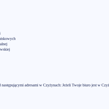
i
tniskowych
alnej
owskiej
d następującymi adresami w Czyżynach:
Jeżeli Twoje biuro jest w
Czy