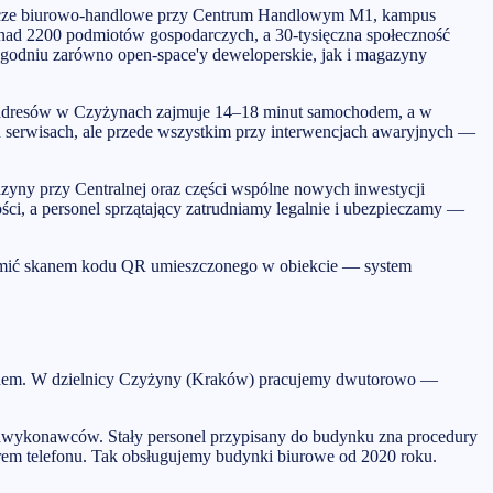
aplecze biurowo-handlowe przy Centrum Handlowym M1, kampus
onad 2200 podmiotów gospodarczych, a 30-tysięczna społeczność
tygodniu zarówno open-space'y deweloperskie, jak i magazyny
ci adresów w Czyżynach zajmuje 14–18 minut samochodem, a w
ch serwisach, ale przede wszystkim przy interwencjach awaryjnych —
yny przy Centralnej oraz części wspólne nowych inwestycji
i, a personel sprzątający zatrudniamy legalnie i ubezpieczamy —
homić skanem kodu QR umieszczonego w obiekcie — system
m dachem. W dzielnicy Czyżyny (Kraków) pracujemy dwutorowo —
dwykonawców. Stały personel przypisany do budynku zna procedury
erem telefonu. Tak obsługujemy budynki biurowe od 2020 roku.