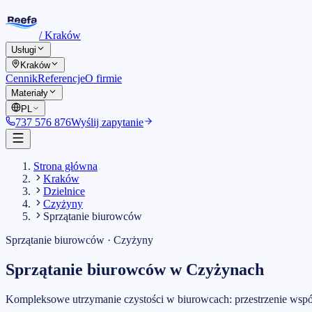
/
Kraków
Usługi
Kraków
Cennik
Referencje
O firmie
Materiały
PL
737 576 876
Wyślij zapytanie
Strona główna
Kraków
Dzielnice
Czyżyny
Sprzątanie biurowców
Sprzątanie biurowców
·
Czyżyny
Sprzątanie biurowców
w
Czyżynach
Kompleksowe utrzymanie czystości w biurowcach: przestrzenie wspóln