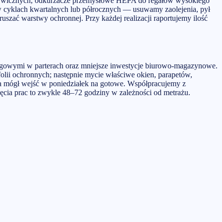
 żywicznych, odkurzacze przemysłowe HEPA do regałów wysokiego
w cyklach kwartalnych lub półrocznych — usuwamy zaolejenia, pył
szać warstwy ochronnej. Przy każdej realizacji raportujemy ilość
ugowymi w parterach oraz mniejsze inwestycje biurowo-magazynowe.
folii ochronnych; następnie mycie właściwe okien, parapetów,
ca mógł wejść w poniedziałek na gotowe. Współpracujemy z
ęcia prac to zwykle 48–72 godziny w zależności od metrażu.