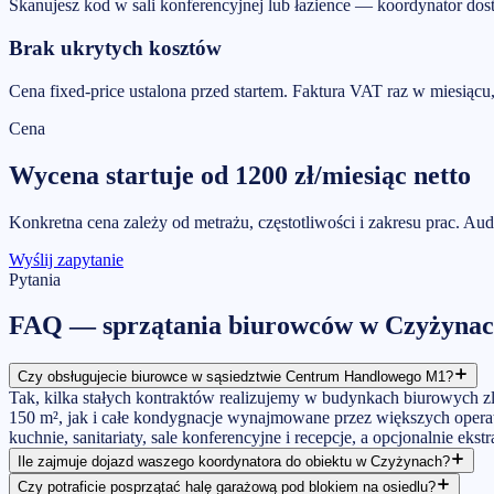
Skanujesz kod w sali konferencyjnej lub łazience — koordynator dos
Brak ukrytych kosztów
Cena fixed-price ustalona przed startem. Faktura VAT raz w miesią
Cena
Wycena startuje od
1200
zł/miesiąc
netto
Konkretna cena zależy od metrażu, częstotliwości i zakresu prac. Aud
Wyślij zapytanie
Pytania
FAQ —
sprzątania biurowców
w
Czyżyna
Czy obsługujecie biurowce w sąsiedztwie Centrum Handlowego M1?
Tak, kilka stałych kontraktów realizujemy w budynkach biurowych
150 m², jak i całe kondygnacje wynajmowane przez większych operato
kuchnie, sanitariaty, sale konferencyjne i recepcje, a opcjonalnie eks
Ile zajmuje dojazd waszego koordynatora do obiektu w Czyżynach?
Czy potraficie posprzątać halę garażową pod blokiem na osiedlu?