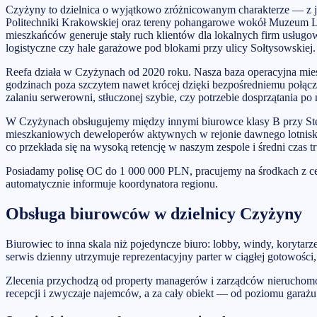
Czyżyny to dzielnica o wyjątkowo zróżnicowanym charakterze — z 
Politechniki Krakowskiej oraz tereny pohangarowe wokół Muzeum Lo
mieszkańców generuje stały ruch klientów dla lokalnych firm usług
logistyczne czy hale garażowe pod blokami przy ulicy Sołtysowskiej.
Reefa działa w Czyżynach od 2020 roku. Nasza baza operacyjna mi
godzinach poza szczytem nawet krócej dzięki bezpośredniemu połączen
zalaniu serwerowni, stłuczonej szybie, czy potrzebie dosprzątania p
W Czyżynach obsługujemy między innymi biurowce klasy B przy Ste
mieszkaniowych deweloperów aktywnych w rejonie dawnego lotniska.
co przekłada się na wysoką retencję w naszym zespole i średni czas t
Posiadamy polisę OC do 1 000 000 PLN, pracujemy na środkach z c
automatycznie informuje koordynatora regionu.
Obsługa biurowców w dzielnicy Czyżyny
Biurowiec to inna skala niż pojedyncze biuro: lobby, windy, koryt
serwis dzienny utrzymuje reprezentacyjny parter w ciągłej gotowości
Zlecenia przychodzą od property managerów i zarządców nieruchom
recepcji i zwyczaje najemców, a za cały obiekt — od poziomu garaż