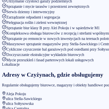
Utrzymanie czystości garaży podziemnych
Sprzątanie i mycie tarasów i przestrzeni zewnętrznych
Serwis dzienny i interwencyjny
Zarządzanie odpadami i segregacja
Pielęgnacja roślin i zieleni wewnętrznej
Sprzątanie biur klasy B przy Alei Pokoju i w sąsiedztwie M1
Kompleksowa obsługa biurowców z recepcją i strefami wspólnym
Sprzątanie po remoncie w nowych inwestycjach na terenach polo
Maszynowe sprzątanie magazynów przy Stella-Sawickiego i Centr
Cykliczne czyszczenie hal garażowych pod osiedlami przy Sołtys
Doczyszczanie ekstrakcyjne wykładzin biurowych
Mycie przeszkleń i fasad parterowych lokali usługowych
Lokalizacje
Adresy w
Czyżynach
, gdzie obsługujemy
Regularnie obsługujemy biurowce, magazyny i obiekty handlowe po
Aleja Pokoju
ulica Stella-Sawickiego
ulica Sołtysowska
ulica Centralna