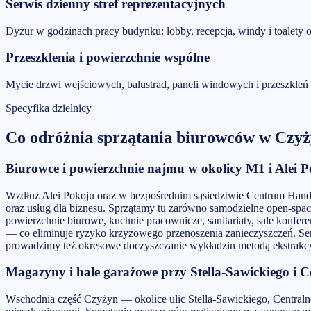
Serwis dzienny stref reprezentacyjnych
Dyżur w godzinach pracy budynku: lobby, recepcja, windy i toalety o
Przeszklenia i powierzchnie wspólne
Mycie drzwi wejściowych, balustrad, paneli windowych i przeszkleń
Specyfika dzielnicy
Co odróżnia
sprzątania biurowców
w
Czyż
Biurowce i powierzchnie najmu w okolicy M1 i Alei 
Wzdłuż Alei Pokoju oraz w bezpośrednim sąsiedztwie Centrum Handl
oraz usług dla biznesu. Sprzątamy tu zarówno samodzielne open-spa
powierzchnie biurowe, kuchnie pracownicze, sanitariaty, sale konfe
— co eliminuje ryzyko krzyżowego przenoszenia zanieczyszczeń. Serw
prowadzimy też okresowe doczyszczanie wykładzin metodą ekstrakcyj
Magazyny i hale garażowe przy Stella-Sawickiego i C
Wschodnia część Czyżyn — okolice ulic Stella-Sawickiego, Central