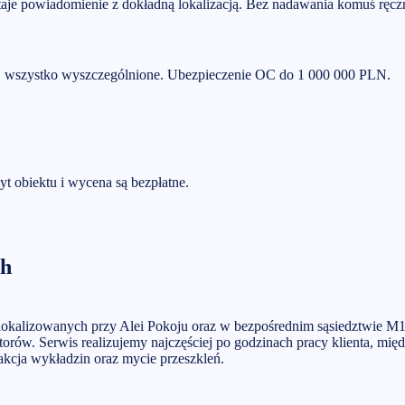
taje powiadomienie z dokładną lokalizacją. Bez nadawania komuś ręcz
cu, wszystko wyszczególnione. Ubezpieczenie OC do 1 000 000 PLN.
yt obiektu i wycena są bezpłatne.
ch
 zlokalizowanych przy Alei Pokoju oraz w bezpośrednim sąsiedztwie
rów. Serwis realizujemy najczęściej po godzinach pracy klienta, międ
trakcja wykładzin oraz mycie przeszkleń.