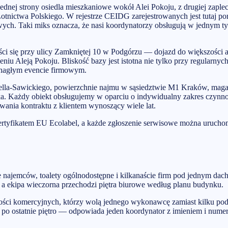
jednej strony osiedla mieszkaniowe wokół Alei Pokoju, z drugiej z
tnictwa Polskiego. W rejestrze CEIDG zarejestrowanych jest tutaj p
owych. Taki miks oznacza, że nasi koordynatorzy obsługują w jednym 
eści się przy ulicy Zamkniętej 10 w Podgórzu — dojazd do większoś
iu Aleją Pokoju. Bliskość bazy jest istotna nie tylko przy regularny
o nagłym evencie firmowym.
lla-Sawickiego, powierzchnie najmu w sąsiedztwie M1 Kraków, magaz
 Każdy obiekt obsługujemy w oparciu o indywidualny zakres czynnośc
rwania kontraktu z klientem wynoszący wiele lat.
ertyfikatem EU Ecolabel, a każde zgłoszenie serwisowe można uruc
arze najemców, toalety ogólnodostępne i kilkanaście firm pod jedny
, a ekipa wieczorna przechodzi piętra biurowe według planu budynku.
ości komercyjnych, którzy wolą jednego wykonawcę zamiast kilku po
u po ostatnie piętro — odpowiada jeden koordynator z imieniem i num