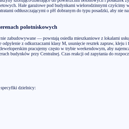
szyny szorująco-zbierające do powierzchni betonowych i posadzek
 paletowych. Hale garażowe pod budynkami wielorodzinnymi czyścimy 
atami odtłuszczającymi o pH dobranym do typu posadzki, aby nie naru
terenach polotniskowych
ywnie zabudowywane — powstają osiedla mieszkaniowe z lokalami usł
 odpylenie z odkurzaczami klasy M, usunięcie resztek zapraw, kleju i 
nie deweloperskim pracujemy często w trybie weekendowym, aby najem
ach budynków przy Centralnej. Czas reakcji od zapytania do rozpocz
pecyfiki dzielnicy: