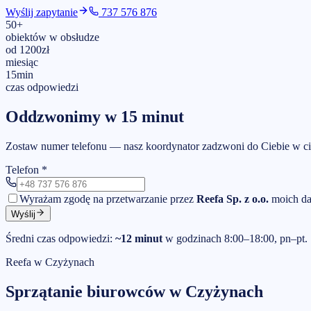
Wyślij zapytanie
737 576 876
50
+
obiektów w obsłudze
od
1200
zł
miesiąc
15
min
czas odpowiedzi
Oddzwonimy w 15 minut
Zostaw numer telefonu — nasz koordynator zadzwoni do Ciebie w ci
Telefon
*
Wyrażam zgodę na przetwarzanie przez
Reefa Sp. z o.o.
moich da
Wyślij
Średni czas odpowiedzi:
~12 minut
w godzinach 8:00–18:00, pn–pt.
Reefa w
Czyżynach
Sprzątanie biurowców
w
Czyżynach