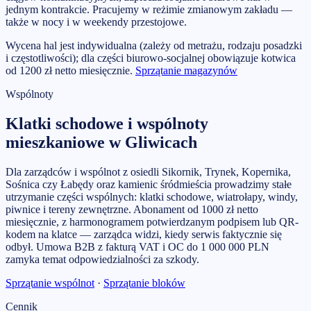
jednym kontrakcie. Pracujemy w reżimie zmianowym zakładu —
także w nocy i w weekendy przestojowe.
Wycena hal jest indywidualna (zależy od metrażu, rodzaju posadzki
i częstotliwości); dla części biurowo-socjalnej obowiązuje kotwica
od 1200 zł netto miesięcznie.
Sprzątanie magazynów
Wspólnoty
Klatki schodowe i wspólnoty
mieszkaniowe w Gliwicach
Dla zarządców i wspólnot z osiedli Sikornik, Trynek, Kopernika,
Sośnica czy Łabędy oraz kamienic śródmieścia prowadzimy stałe
utrzymanie części wspólnych: klatki schodowe, wiatrołapy, windy,
piwnice i tereny zewnętrzne. Abonament od 1000 zł netto
miesięcznie, z harmonogramem potwierdzanym podpisem lub QR-
kodem na klatce — zarządca widzi, kiedy serwis faktycznie się
odbył. Umowa B2B z fakturą VAT i OC do 1 000 000 PLN
zamyka temat odpowiedzialności za szkody.
Sprzątanie wspólnot
·
Sprzątanie bloków
Cennik