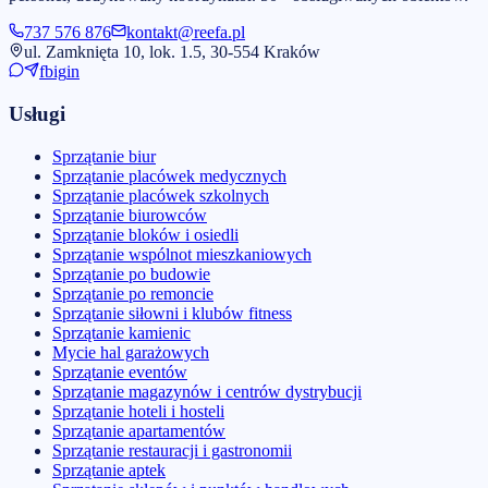
737 576 876
kontakt@reefa.pl
ul. Zamknięta 10, lok. 1.5, 30-554 Kraków
fb
ig
in
Usługi
Sprzątanie biur
Sprzątanie placówek medycznych
Sprzątanie placówek szkolnych
Sprzątanie biurowców
Sprzątanie bloków i osiedli
Sprzątanie wspólnot mieszkaniowych
Sprzątanie po budowie
Sprzątanie po remoncie
Sprzątanie siłowni i klubów fitness
Sprzątanie kamienic
Mycie hal garażowych
Sprzątanie eventów
Sprzątanie magazynów i centrów dystrybucji
Sprzątanie hoteli i hosteli
Sprzątanie apartamentów
Sprzątanie restauracji i gastronomii
Sprzątanie aptek