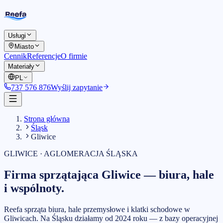
Usługi
Miasto
Cennik
Referencje
O firmie
Materiały
PL
737 576 876
Wyślij zapytanie
Strona główna
Śląsk
Gliwice
GLIWICE · AGLOMERACJA ŚLĄSKA
Firma sprzątająca Gliwice —
biura, hale
i wspólnoty.
Reefa sprząta biura, hale przemysłowe i klatki schodowe w
Gliwicach. Na Śląsku działamy od 2024 roku — z bazy operacyjnej