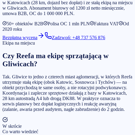
w Katowicach (28 km, dojazd bez dopłat) i ze stałą ekipą na miejscu
w Gliwicach. Abonament biurowy od 1200 zł netto miesięcznie,
umowa B2B, OC do 1 000 000 PLN.
50+ obiektów B2B
Polisa OC 1 mln PLN
Faktura VAT
Od
2020 roku
Bezpłatna wycena
Zadzwoń: +48 737 576 876
Ekipa na miejscu
Czy Reefa ma ekipę sprzątającą w
Gliwicach?
Tak. Gliwice to jedno z czterech miast aglomeracji, w których Reefa
utrzymuje stałą ekipę (obok Katowic, Sosnowca i Tychów) — na
obiekt przychodzą te same osoby, a nie rotacyjni podwykonawcy.
Koordynacja i zaplecze sprzętowe działają z bazy w Katowicach,
28 km autostradą A4 lub drogą DK88. W praktyce oznacza to
serwis planowy bez dopłat logistycznych i reakcję awaryjną
(zalanie, awaria przed audytem, nagłe zabrudzenie) do 2 godzin.
W skrócie
Co warto wiedzieć