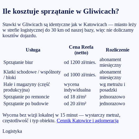
Ile kosztuje sprzątanie w Gliwicach?
Stawki w Gliwicach są identyczne jak w Katowicach — miasto leży
w strefie logistycznej do 30 km od naszej bazy, więc nie doliczamy
kosztów dojazdu.
Cena Reefa
Usługa
Rozliczenie
(netto)
abonament
Sprzątanie biur
od 1200 zł/mies.
miesięczny
Klatki schodowe / wspólnoty
abonament
od 1000 zł/mies.
/ bloki
miesięczny
Hale i magazyny (część
wycena
wg metrażu i
produkcyjna)
indywidualna
posadzki
Sprzątanie po remoncie
od 18 zł/m²
jednorazowo
Sprzątanie po budowie
od 20 zł/m²
jednorazowo
Wycena bez wizji lokalnej w 15 minut — wystarczy metraż,
częstotliwość i typ obiektu.
Cennik Katowice i aglomeracja
Logistyka