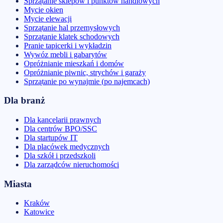
Sprzątanie sklepów i punktów handlowych
Mycie okien
Mycie elewacji
Sprzątanie hal przemysłowych
Sprzątanie klatek schodowych
Pranie tapicerki i wykładzin
Wywóz mebli i gabarytów
Opróżnianie mieszkań i domów
Opróżnianie piwnic, strychów i garaży
Sprzątanie po wynajmie (po najemcach)
Dla branż
Dla kancelarii prawnych
Dla centrów BPO/SSC
Dla startupów IT
Dla placówek medycznych
Dla szkół i przedszkoli
Dla zarządców nieruchomości
Miasta
Kraków
Katowice