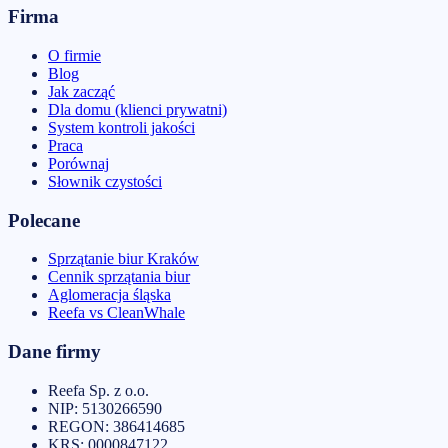
Firma
O firmie
Blog
Jak zacząć
Dla domu (klienci prywatni)
System kontroli jakości
Praca
Porównaj
Słownik czystości
Polecane
Sprzątanie biur Kraków
Cennik sprzątania biur
Aglomeracja śląska
Reefa vs CleanWhale
Dane firmy
Reefa Sp. z o.o.
NIP:
5130266590
REGON:
386414685
KRS:
0000847122