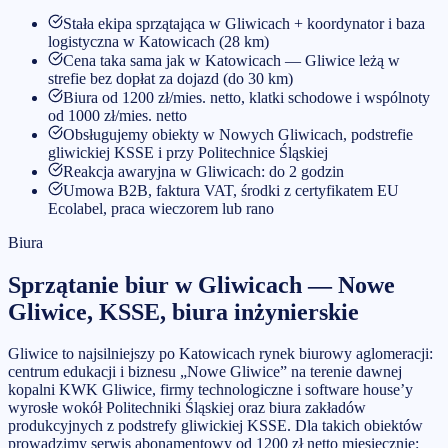
Stała ekipa sprzątająca w Gliwicach + koordynator i baza
logistyczna w Katowicach (28 km)
Cena taka sama jak w Katowicach — Gliwice leżą w
strefie bez dopłat za dojazd (do 30 km)
Biura od 1200 zł/mies. netto, klatki schodowe i wspólnoty
od 1000 zł/mies. netto
Obsługujemy obiekty w Nowych Gliwicach, podstrefie
gliwickiej KSSE i przy Politechnice Śląskiej
Reakcja awaryjna w Gliwicach: do 2 godzin
Umowa B2B, faktura VAT, środki z certyfikatem EU
Ecolabel, praca wieczorem lub rano
Biura
Sprzątanie biur w Gliwicach — Nowe
Gliwice, KSSE, biura inżynierskie
Gliwice to najsilniejszy po Katowicach rynek biurowy aglomeracji:
centrum edukacji i biznesu „Nowe Gliwice” na terenie dawnej
kopalni KWK Gliwice, firmy technologiczne i software house’y
wyrosłe wokół Politechniki Śląskiej oraz biura zakładów
produkcyjnych z podstrefy gliwickiej KSSE. Dla takich obiektów
prowadzimy serwis abonamentowy od 1200 zł netto miesięcznie: