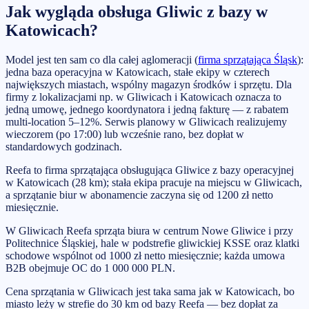
Jak wygląda obsługa Gliwic z bazy w
Katowicach?
Model jest ten sam co dla całej aglomeracji (
firma sprzątająca Śląsk
):
jedna baza operacyjna w Katowicach, stałe ekipy w czterech
największych miastach, wspólny magazyn środków i sprzętu. Dla
firmy z lokalizacjami np. w Gliwicach i Katowicach oznacza to
jedną umowę, jednego koordynatora i jedną fakturę — z rabatem
multi-location 5–12%. Serwis planowy w Gliwicach realizujemy
wieczorem (po 17:00) lub wcześnie rano, bez dopłat w
standardowych godzinach.
Reefa to firma sprzątająca obsługująca Gliwice z bazy operacyjnej
w Katowicach (28 km); stała ekipa pracuje na miejscu w Gliwicach,
a sprzątanie biur w abonamencie zaczyna się od 1200 zł netto
miesięcznie.
W Gliwicach Reefa sprząta biura w centrum Nowe Gliwice i przy
Politechnice Śląskiej, hale w podstrefie gliwickiej KSSE oraz klatki
schodowe wspólnot od 1000 zł netto miesięcznie; każda umowa
B2B obejmuje OC do 1 000 000 PLN.
Cena sprzątania w Gliwicach jest taka sama jak w Katowicach, bo
miasto leży w strefie do 30 km od bazy Reefa — bez dopłat za