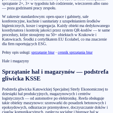
sprzątanie 2×, 3× w tygodniu lub codziennie, wieczorem albo rano
— poza godzinami pracy zespołu.
W zakresie standardowym: open-space i gabinety, sale
konferencyjne, kuchnie i sanitariaty z uzupełnianiem środków
higienicznych, kosze i segregacja. Każdy obiekt ma dedykowanego
koordynatora i kontrolę jakości przez system QR-kodów — te same
procedury, które stosujemy na 50+ obiektach w Krakowie i
Katowicach. Środki z certyfikatem EU Ecolabel, co ma znaczenie
dla firm raportujących ESG.
Pełny opis usługi:
sprzątanie biur
·
cennik sprzątania biur
Hale i magazyny
Sprzątanie hal i magazynów — podstrefa
gliwicka KSSE
Podstrefa gliwicka Katowickiej Specjalnej Strefy Ekonomicznej to
dziesiątki hal produkcyjnych, magazynowych i centrów
logistycznych — od automotive po elektronikę. Reefa obsługuje
takie obiekty maszynowo: szorowarki do posadzek betonowych i
epoksydowych, odkurzacze przemysłowe, doczyszczanie doków i
ciągów komunikacyjnych, zaplecza socjalne i biurowe hal w