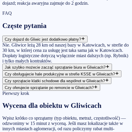
dojazd; reakcja awaryjna zajmuje do 2 godzin.
FAQ
Częste
pytania
Czy dojazd do Gliwic jest dodatkowo płatny?
Nie. Gliwice leżą 28 km od naszej bazy w Katowicach, w strefie do
30 km, w której cena za usługę jest taka sama jak w Katowicach.
Dopłaty logistyczne dotyczą wyłącznie miast dalszych (np. Rybnik)
i tylko małych kontraktów.
Jak szybko możecie zacząć sprzątanie biura w Gliwicach?
Czy obsługujecie hale produkcyjne w strefie KSSE w Gliwicach?
Czy sprzątacie klatki schodowe dla wspólnot w Gliwicach?
Czy oferujecie sprzątanie po remoncie w Gliwicach?
Pierwszy krok
Wycena dla obiektu w Gliwicach
Wpisz krótko co sprzątamy (typ obiektu, metraż, częstotliwość) —
odzwonimy w 15 minut z wyceną. Jeśli masz lokalizacje także w
innych miastach aglomeracji, od razu policzymy rabat multi-