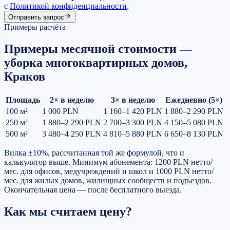
с
Политикой конфиденциальности
.
Отправить запрос
Примеры расчёта
Примеры месячной стоимости —
уборка многоквартирных домов,
Краков
Площадь
2× в неделю
3× в неделю
Ежедневно (5×)
100
м²
1 000 PLN
1 160–1 420 PLN
1 880–2 290 PLN
250
м²
1 880–2 290 PLN
2 700–3 300 PLN
4 150–5 080 PLN
500
м²
3 480–4 250 PLN
4 810–5 880 PLN
6 650–8 130 PLN
Вилка ±10%, рассчитанная той же формулой, что и
калькулятор выше. Минимум абонемента: 1200 PLN нетто/
мес. для офисов, медучреждений и школ и 1000 PLN нетто/
мес. для жилых домов, жилищных сообществ и подъездов.
Окончательная цена — после бесплатного выезда.
Как мы считаем цену?