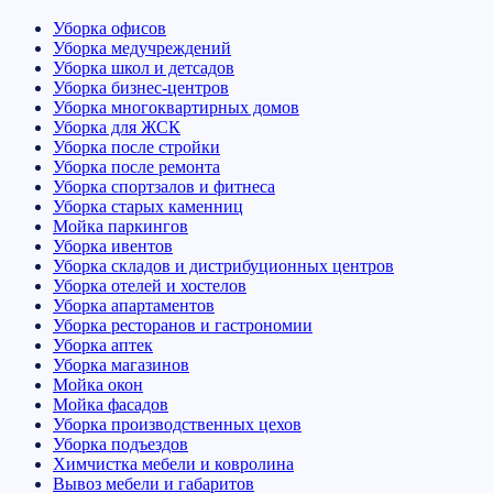
Уборка офисов
Уборка медучреждений
Уборка школ и детсадов
Уборка бизнес-центров
Уборка многоквартирных домов
Уборка для ЖСК
Уборка после стройки
Уборка после ремонта
Уборка спортзалов и фитнеса
Уборка старых каменниц
Мойка паркингов
Уборка ивентов
Уборка складов и дистрибуционных центров
Уборка отелей и хостелов
Уборка апартаментов
Уборка ресторанов и гастрономии
Уборка аптек
Уборка магазинов
Мойка окон
Мойка фасадов
Уборка производственных цехов
Уборка подъездов
Химчистка мебели и ковролина
Вывоз мебели и габаритов