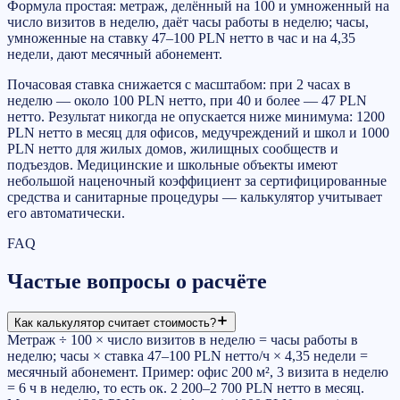
Формула простая: метраж, делённый на 100 и умноженный на
число визитов в неделю, даёт часы работы в неделю; часы,
умноженные на ставку 47–100 PLN нетто в час и на 4,35
недели, дают месячный абонемент.
Почасовая ставка снижается с масштабом: при 2 часах в
неделю — около 100 PLN нетто, при 40 и более — 47 PLN
нетто. Результат никогда не опускается ниже минимума: 1200
PLN нетто в месяц для офисов, медучреждений и школ и 1000
PLN нетто для жилых домов, жилищных сообществ и
подъездов. Медицинские и школьные объекты имеют
небольшой наценочный коэффициент за сертифицированные
средства и санитарные процедуры — калькулятор учитывает
его автоматически.
FAQ
Частые вопросы о расчёте
Как калькулятор считает стоимость?
Метраж ÷ 100 × число визитов в неделю = часы работы в
неделю; часы × ставка 47–100 PLN нетто/ч × 4,35 недели =
месячный абонемент. Пример: офис 200 м², 3 визита в неделю
= 6 ч в неделю, то есть ок. 2 200–2 700 PLN нетто в месяц.