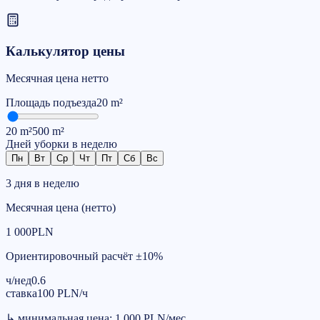
Калькулятор цены
Месячная цена нетто
Площадь
подъезда
20
m²
20
m²
500
m²
Дней уборки в неделю
Пн
Вт
Ср
Чт
Пт
Сб
Вс
3 дня в неделю
Месячная цена (нетто)
1 000
PLN
Ориентировочный расчёт ±10%
ч/нед
0.6
ставка
100
PLN
/
ч
↳
минимальная цена
:
1 000
PLN
/
мес