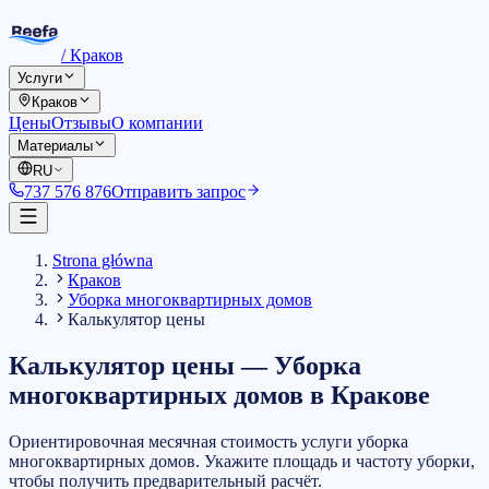
/
Краков
Услуги
Краков
Цены
Отзывы
О компании
Материалы
RU
737 576 876
Отправить запрос
Strona główna
Краков
Уборка многоквартирных домов
Калькулятор цены
Калькулятор цены
—
Уборка
многоквартирных домов
в
Кракове
Ориентировочная месячная стоимость услуги уборка
многоквартирных домов. Укажите площадь и частоту уборки,
чтобы получить предварительный расчёт.