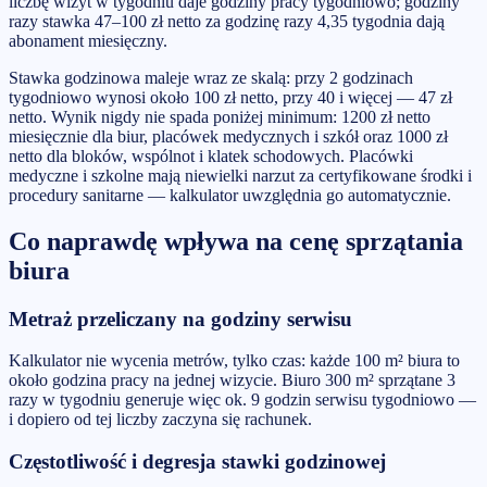
liczbę wizyt w tygodniu daje godziny pracy tygodniowo; godziny
razy stawka 47–100 zł netto za godzinę razy 4,35 tygodnia dają
abonament miesięczny.
Stawka godzinowa maleje wraz ze skalą: przy 2 godzinach
tygodniowo wynosi około 100 zł netto, przy 40 i więcej — 47 zł
netto. Wynik nigdy nie spada poniżej minimum: 1200 zł netto
miesięcznie dla biur, placówek medycznych i szkół oraz 1000 zł
netto dla bloków, wspólnot i klatek schodowych. Placówki
medyczne i szkolne mają niewielki narzut za certyfikowane środki i
procedury sanitarne — kalkulator uwzględnia go automatycznie.
Co naprawdę wpływa na cenę sprzątania
biura
Metraż przeliczany na godziny serwisu
Kalkulator nie wycenia metrów, tylko czas: każde 100 m² biura to
około godzina pracy na jednej wizycie. Biuro 300 m² sprzątane 3
razy w tygodniu generuje więc ok. 9 godzin serwisu tygodniowo —
i dopiero od tej liczby zaczyna się rachunek.
Częstotliwość i degresja stawki godzinowej