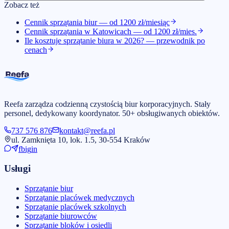
Zobacz też
Cennik sprzątania biur — od 1200 zł/miesiąc
Cennik sprzątania w Katowicach — od 1200 zł/mies.
Ile kosztuje sprzątanie biura w 2026? — przewodnik po
cenach
Reefa zarządza codzienną czystością biur korporacyjnych. Stały
personel, dedykowany koordynator. 50+ obsługiwanych obiektów.
737 576 876
kontakt@reefa.pl
ul. Zamknięta 10, lok. 1.5, 30-554 Kraków
fb
ig
in
Usługi
Sprzątanie biur
Sprzątanie placówek medycznych
Sprzątanie placówek szkolnych
Sprzątanie biurowców
Sprzątanie bloków i osiedli