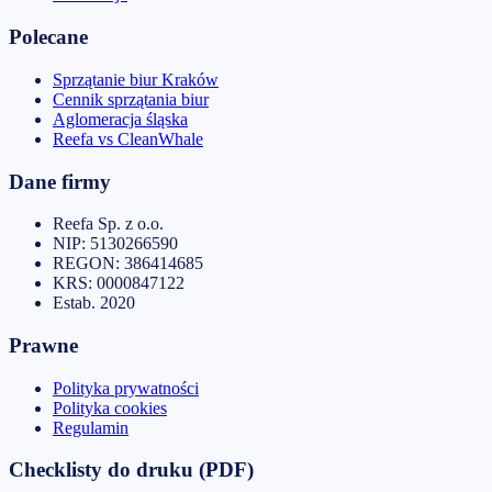
Polecane
Sprzątanie biur Kraków
Cennik sprzątania biur
Aglomeracja śląska
Reefa vs CleanWhale
Dane firmy
Reefa Sp. z o.o.
NIP:
5130266590
REGON:
386414685
KRS:
0000847122
Estab.
2020
Prawne
Polityka prywatności
Polityka cookies
Regulamin
Checklisty do druku (PDF)