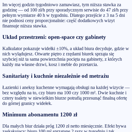
Im więcej godzin tygodniowo zamawiasz, tym niższa stawka za
godzinę — od 100 zł/h przy sporadycznym serwisie do 47 zł/h przy
pełnym wymiarze 40 h w tygodniu. Dlatego przejście z 3 na 5 dni
nie podnosi ceny proporcjonalnie: część dodatkowych wizyt
finansuje niższa stawka.
Układ przestrzeni: open-space czy gabinety
Kalkulator pokazuje widełki ±10%, a układ biura decyduje, gdzie w
nich wylądujesz. Otwarte piętro z rzędami biurek sprząta się
szybciej niż ta sama powierzchnia pocięta na gabinety, z których
każdy ma własne drzwi, kosz i meble do przetarcia.
Sanitariaty i kuchnie niezależnie od metrażu
Łazienki i aneksy kuchenne wymagają obsługi na każdej wizycie —
bez względu na to, czy biuro ma 100 czy 1000 m². Dwie kuchnie i
cztery toalety w niewielkim biurze potrafią przesunąć finalną ofertę
do górnej granicy widełek.
Minimum abonamentu 1200 zł
Dla małych biur działa próg 1200 zł netto miesięcznie. Efekt bywa
zaskakujący: biuro 100 m² sprzątane 2 razy w tygodniu i tak