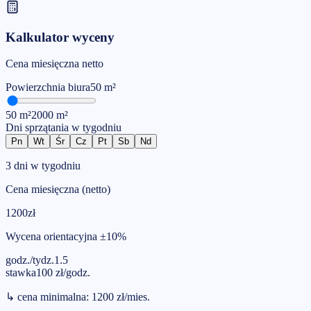
Kalkulator wyceny
Cena miesięczna netto
Powierzchnia
biura
50
m²
50
m²
2000
m²
Dni sprzątania w tygodniu
Pn
Wt
Śr
Cz
Pt
Sb
Nd
3 dni w tygodniu
Cena miesięczna (netto)
1200
zł
Wycena orientacyjna ±10%
godz./tydz.
1.5
stawka
100
zł
/
godz.
↳
cena minimalna
:
1200
zł
/
mies.