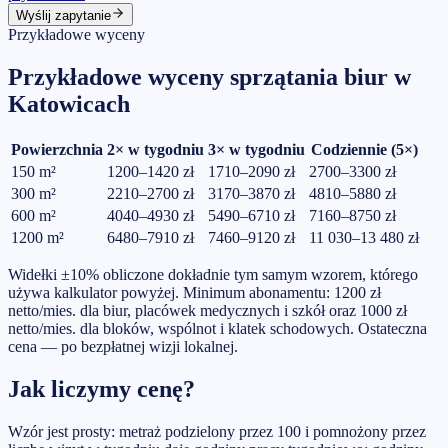
Wyślij zapytanie
Przykładowe wyceny
Przykładowe wyceny sprzątania biur w
Katowicach
Powierzchnia
2× w tygodniu
3× w tygodniu
Codziennie (5×)
150
m²
1200–1420 zł
1710–2090 zł
2700–3300 zł
300
m²
2210–2700 zł
3170–3870 zł
4810–5880 zł
600
m²
4040–4930 zł
5490–6710 zł
7160–8750 zł
1200
m²
6480–7910 zł
7460–9120 zł
11 030–13 480 zł
Widełki ±10% obliczone dokładnie tym samym wzorem, którego
używa kalkulator powyżej. Minimum abonamentu: 1200 zł
netto/mies. dla biur, placówek medycznych i szkół oraz 1000 zł
netto/mies. dla bloków, wspólnot i klatek schodowych. Ostateczna
cena — po bezpłatnej wizji lokalnej.
Jak liczymy cenę?
Wzór jest prosty: metraż podzielony przez 100 i pomnożony przez