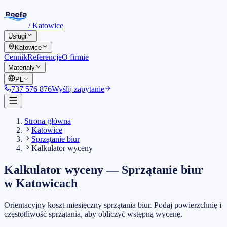
/
Katowice
Usługi
Katowice
Cennik
Referencje
O firmie
Materiały
PL
737 576 876
Wyślij zapytanie
Strona główna
Katowice
Sprzątanie biur
Kalkulator wyceny
Kalkulator wyceny
—
Sprzątanie biur
w
Katowicach
Orientacyjny koszt miesięczny sprzątania biur. Podaj powierzchnię i
częstotliwość sprzątania, aby obliczyć wstępną wycenę.