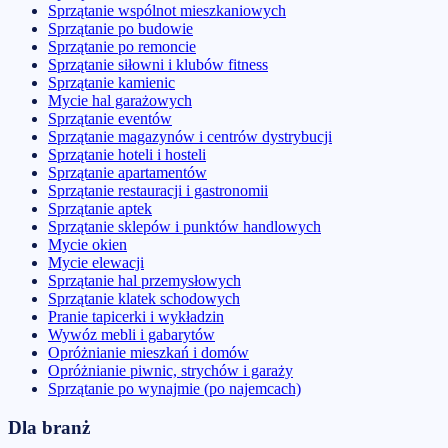
Sprzątanie wspólnot mieszkaniowych
Sprzątanie po budowie
Sprzątanie po remoncie
Sprzątanie siłowni i klubów fitness
Sprzątanie kamienic
Mycie hal garażowych
Sprzątanie eventów
Sprzątanie magazynów i centrów dystrybucji
Sprzątanie hoteli i hosteli
Sprzątanie apartamentów
Sprzątanie restauracji i gastronomii
Sprzątanie aptek
Sprzątanie sklepów i punktów handlowych
Mycie okien
Mycie elewacji
Sprzątanie hal przemysłowych
Sprzątanie klatek schodowych
Pranie tapicerki i wykładzin
Wywóz mebli i gabarytów
Opróżnianie mieszkań i domów
Opróżnianie piwnic, strychów i garaży
Sprzątanie po wynajmie (po najemcach)
Dla branż