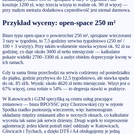
kosztuje 1200 zł, więc trzecia wizyta to realnie ok. 90 zł więcej —
przy małym metrażu dodatkowa częstotliwość jest niemal darmowa.
Przykład wyceny: open-space 250 m²
Biuro typu open-space o powierzchni 250 m², sprzątane wieczorami
3 razy w tygodniu, to 7,5 godziny serwisu tygodniowo (250 m² /
100 × 3 wizyty). Przy takim wolumenie stawka wynosi ok. 92 zł za
godzinę, co daje około 3000 zł netto miesięcznie — kalkulator
pokaże widełki 2700–3300 zł, a audyt obiektu doprecyzuje kwotę w
ich ramach.
Gdy ta sama firma przechodzi na serwis codzienny od poniedziałku
do piątku, godzin przybywa do 12,5 tygodniowo, ale stawka spada
do ok. 85 zł/h. Wynik: około 4620 zł netto miesięcznie. Wizyt jest o
67% więcej, cena rośnie o 54% — to degresja stawki w praktyce.
W Katowicach i GZM specyfiką są centra usług pracujące
zmianowo — biura BPO/SSC przy Chorzowskiej czy w rejonie
Spodka rzadko pustoszeją wieczorem, więc harmonogram
układamy między zmianami albo w nocnych oknach, co kalkulator
wycenia tak samo jak serwis dzienny. Drugi wątek to rozproszenie
aglomeracji: jeden klient potrafi mieć oddziały w Katowicach,
Gliwicach i Tychach, a dzięki DTŚ i A4 obsługujemy je jedną