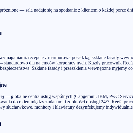
próżnione — sala nadaje się na spotkanie z klientem o każdej porze dni
u
wymaganiami: recepcje z marmurową posadzką, szklane fasady wewnęt
— standardowo dla najemców korporacyjnych. Każdy pracownik Reefa 
 bezpieczeństwa. Szklane fasady i przeszklenia wewnętrzne myjemy c
jne
— globalne centra usług wspólnych (Capgemini, IBM, PwC Service De
ania do okien między zmianami i zdolności obsługi 24/7. Reefa prac
awy słuchawkowe, monitory i klawiatury dezynfekujemy indywidualnie
i