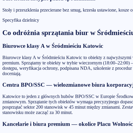
Stoły i przeszklenia przecierane bez smug, krzesła ustawione, kosze o
Specyfika dzielnicy
Co odróżnia
sprzątania biur
w
Śródmieści
Biurowce klasy A w Śródmieściu Katowic
Biurowce klasy A w Śródmieściu Katowic to obiekty z najwyższymi 
premium. Sprzątamy te obiekty w trybie wieczornym (18:00–22:00) 
dostępu, weryfikacja ochrony, podpisana NDA, szkolenie z procedur
doceniają.
Centra BPO/SSC — wielozmianowe biura korporacy
Katowice to jeden z głównych hubów BPO/SSC w Europie Środkowej 
zmianowym. Sprzątanie tych obiektów wymaga precyzyjnego dopasow
posprzątać sektor 200 stanowisk w 45 minut między zmianami. Zest
stanowisku może zacząć za 30 minut.
Kancelarie i biura premium — okolice Placu Wolnośc