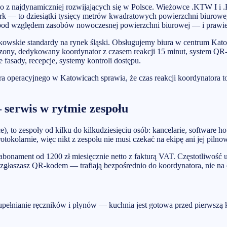
o z najdynamiczniej rozwijających się w Polsce. Wieżowce .KTW I i .
Park — to dziesiątki tysięcy metrów kwadratowych powierzchni biurowej
e pod względem zasobów nowoczesnej powierzchni biurowej — i prawie 
kowskie standardy na rynek śląski. Obsługujemy biura w centrum Kat
eczony, dedykowany koordynator z czasem reakcji 15 minut, system QR
asady, recepcje, systemy kontroli dostępu.
 operacyjnego w Katowicach sprawia, że czas reakcji koordynatora to
 serwis w rytmie zespołu
, to zespoły od kilku do kilkudziesięciu osób: kancelarie, software h
okolarnie, więc nikt z zespołu nie musi czekać na ekipę ani jej pilno
abonament od 1200 zł miesięcznie netto z fakturą VAT. Częstotliwość us
i zgłaszasz QR-kodem — trafiają bezpośrednio do koordynatora, nie na
upełnianie ręczników i płynów — kuchnia jest gotowa przed pierwszą 