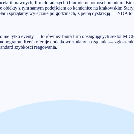
ncelarii prawnych, firm doradczych i biur nieruchomości premium. Biu
 te obiekty z tym samym podejściem co kamienice na krakowskim Starym 
elarii sprzątamy wyłącznie po godzinach, z pełną dyskrecją — NDA to s
ie tylko eventy — to również biura firm obsługujących sektor MICE 
armonogramu. Reefa oferuje dodatkowe zmiany na żądanie — zgłoszeni
standard szybkości reagowania.