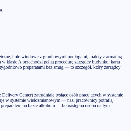
a.
rzne, hole windowe z granitowymi podłogami, toalety z armaturą
w klasie A przechodzi pełną procedurę zarządcy budynku: karta
otygodniowo preparatami bez smug — to szczegół, który zarządcy
livery Center) zatrudniają tysiące osób pracujących w systemie
uje w systemie wielozmianowym — nasi pracownicy potrafią
 preparatem na bazie alkoholu — bo następna osoba na tym