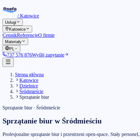
/
Katowice
Usługi
Katowice
Cennik
Referencje
O firmie
Materiały
PL
737 576 876
Wyślij zapytanie
Strona główna
Katowice
Dzielnice
Śródmieście
Sprzątanie biur
Sprzątanie biur
·
Śródmieście
Sprzątanie biur
w
Śródmieściu
Profesjonalne sprzątanie biur i przestrzeni open-space. Stały persone