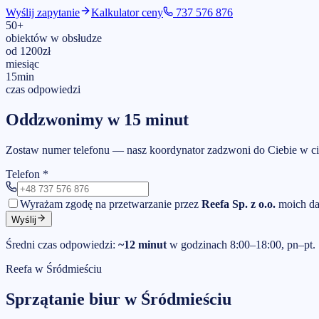
Wyślij zapytanie
Kalkulator ceny
737 576 876
50
+
obiektów w obsłudze
od
1200
zł
miesiąc
15
min
czas odpowiedzi
Oddzwonimy w 15 minut
Zostaw numer telefonu — nasz koordynator zadzwoni do Ciebie w ci
Telefon
*
Wyrażam zgodę na przetwarzanie przez
Reefa Sp. z o.o.
moich da
Wyślij
Średni czas odpowiedzi:
~12 minut
w godzinach 8:00–18:00, pn–pt.
Reefa w
Śródmieściu
Sprzątanie biur
w
Śródmieściu