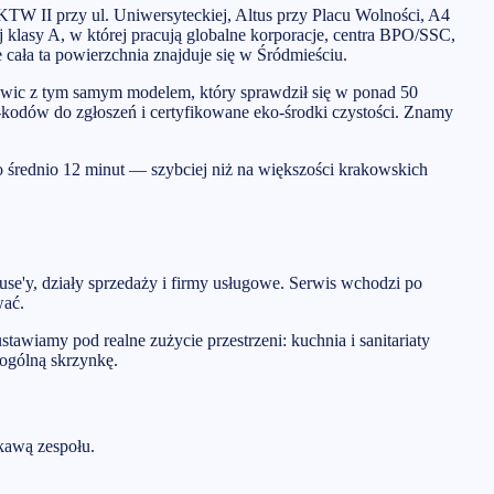
KTW II przy ul. Uniwersyteckiej, Altus przy Placu Wolności, A4
 klasy A, w której pracują globalne korporacje, centra BPO/SSC,
cała ta powierzchnia znajduje się w Śródmieściu.
owic z tym samym modelem, który sprawdził się w ponad 50
-kodów do zgłoszeń i certyfikowane eko-środki czystości. Znamy
 średnio 12 minut — szybciej niż na większości krakowskich
ouse'y, działy sprzedaży i firmy usługowe. Serwis wchodzi po
wać.
tawiamy pod realne zużycie przestrzeni: kuchnia i sanitariaty
 ogólną skrzynkę.
kawą zespołu.