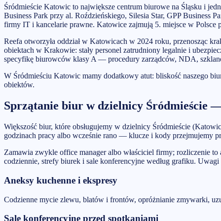
Śródmieście Katowic to największe centrum biurowe na Śląsku i jedn
Business Park przy al. Roździeńskiego, Silesia Star, GPP Business 
firmy IT i kancelarie prawne. Katowice zajmują 5. miejsce w Polsc
Reefa otworzyła oddział w Katowicach w 2024 roku, przenosząc kra
obiektach w Krakowie: stały personel zatrudniony legalnie i ubezpi
specyfikę biurowców klasy A — procedury zarządców, NDA, szklane f
W Śródmieściu Katowic mamy dodatkowy atut: bliskość naszego biura
obiektów.
Sprzątanie biur w dzielnicy Śródmieście —
Większość biur, które obsługujemy w dzielnicy Śródmieście (Katowice)
godzinach pracy albo wcześnie rano — klucze i kody przejmujemy prot
Zamawia zwykle office manager albo właściciel firmy; rozliczenie to 
codziennie, strefy biurek i sale konferencyjne według grafiku. Uwag
Aneksy kuchenne i ekspresy
Codzienne mycie zlewu, blatów i frontów, opróżnianie zmywarki, uz
Sale konferencyjne przed spotkaniami