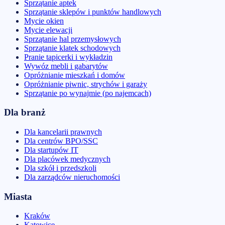
Sprzątanie aptek
Sprzątanie sklepów i punktów handlowych
Mycie okien
Mycie elewacji
Sprzątanie hal przemysłowych
Sprzątanie klatek schodowych
Pranie tapicerki i wykładzin
Wywóz mebli i gabarytów
Opróżnianie mieszkań i domów
Opróżnianie piwnic, strychów i garaży
Sprzątanie po wynajmie (po najemcach)
Dla branż
Dla kancelarii prawnych
Dla centrów BPO/SSC
Dla startupów IT
Dla placówek medycznych
Dla szkół i przedszkoli
Dla zarządców nieruchomości
Miasta
Kraków
Katowice