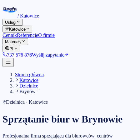
/
Katowice
Usługi
Katowice
Cennik
Referencje
O firmie
Materiały
PL
737 576 876
Wyślij zapytanie
Strona główna
Katowice
Dzielnice
Brynów
Dzielnica · Katowice
Sprzątanie biur w Brynowie
Profesjonalna firma sprzątająca dla biurowców, centrów