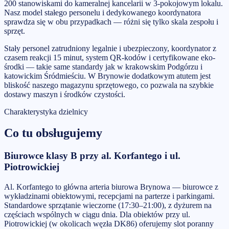
200 stanowiskami do kameralnej kancelarii w 3-pokojowym lokalu.
Nasz model stałego personelu i dedykowanego koordynatora
sprawdza się w obu przypadkach — różni się tylko skala zespołu i
sprzęt.
Stały personel zatrudniony legalnie i ubezpieczony, koordynator z
czasem reakcji 15 minut, system QR-kodów i certyfikowane eko-
środki — takie same standardy jak w krakowskim Podgórzu i
katowickim Śródmieściu. W Brynowie dodatkowym atutem jest
bliskość naszego magazynu sprzętowego, co pozwala na szybkie
dostawy maszyn i środków czystości.
Charakterystyka dzielnicy
Co tu obsługujemy
Biurowce klasy B przy al. Korfantego i ul.
Piotrowickiej
Al. Korfantego to główna arteria biurowa Brynowa — biurowce z
wykładzinami obiektowymi, recepcjami na parterze i parkingami.
Standardowe sprzątanie wieczorne (17:30–21:00), z dyżurem na
częściach wspólnych w ciągu dnia. Dla obiektów przy ul.
Piotrowickiej (w okolicach węzła DK86) oferujemy slot poranny