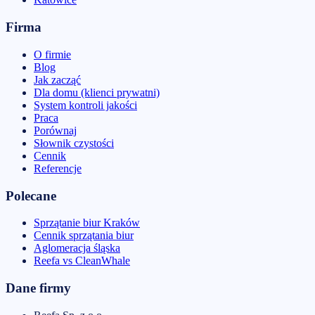
Firma
O firmie
Blog
Jak zacząć
Dla domu (klienci prywatni)
System kontroli jakości
Praca
Porównaj
Słownik czystości
Cennik
Referencje
Polecane
Sprzątanie biur Kraków
Cennik sprzątania biur
Aglomeracja śląska
Reefa vs CleanWhale
Dane firmy