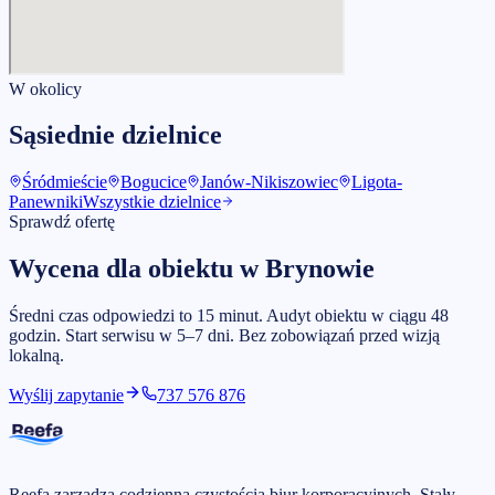
W okolicy
Sąsiednie dzielnice
Śródmieście
Bogucice
Janów-Nikiszowiec
Ligota-
Panewniki
Wszystkie dzielnice
Sprawdź ofertę
Wycena dla obiektu w Brynowie
Średni czas odpowiedzi to 15 minut. Audyt obiektu w ciągu 48
godzin. Start serwisu w 5–7 dni. Bez zobowiązań przed wizją
lokalną.
Wyślij zapytanie
737 576 876
Reefa zarządza codzienną czystością biur korporacyjnych. Stały