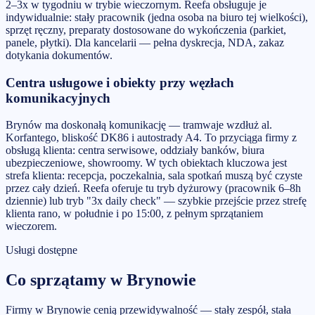
2–3x w tygodniu w trybie wieczornym. Reefa obsługuje je
indywidualnie: stały pracownik (jedna osoba na biuro tej wielkości),
sprzęt ręczny, preparaty dostosowane do wykończenia (parkiet,
panele, płytki). Dla kancelarii — pełna dyskrecja, NDA, zakaz
dotykania dokumentów.
Centra usługowe i obiekty przy węzłach
komunikacyjnych
Brynów ma doskonałą komunikację — tramwaje wzdłuż al.
Korfantego, bliskość DK86 i autostrady A4. To przyciąga firmy z
obsługą klienta: centra serwisowe, oddziały banków, biura
ubezpieczeniowe, showroomy. W tych obiektach kluczowa jest
strefa klienta: recepcja, poczekalnia, sala spotkań muszą być czyste
przez cały dzień. Reefa oferuje tu tryb dyżurowy (pracownik 6–8h
dziennie) lub tryb "3x daily check" — szybkie przejście przez strefę
klienta rano, w południe i po 15:00, z pełnym sprzątaniem
wieczorem.
Usługi dostępne
Co sprzątamy w Brynowie
Firmy w Brynowie cenią przewidywalność — stały zespół, stała