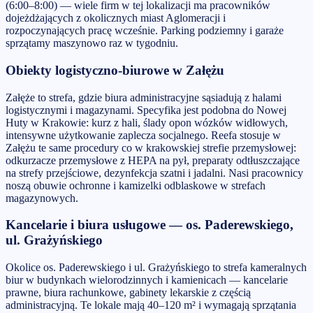
(6:00–8:00) — wiele firm w tej lokalizacji ma pracowników
dojeżdżających z okolicznych miast Aglomeracji i
rozpoczynających pracę wcześnie. Parking podziemny i garaże
sprzątamy maszynowo raz w tygodniu.
Obiekty logistyczno-biurowe w Załężu
Załęże to strefa, gdzie biura administracyjne sąsiadują z halami
logistycznymi i magazynami. Specyfika jest podobna do Nowej
Huty w Krakowie: kurz z hali, ślady opon wózków widłowych,
intensywne użytkowanie zaplecza socjalnego. Reefa stosuje w
Załężu te same procedury co w krakowskiej strefie przemysłowej:
odkurzacze przemysłowe z HEPA na pył, preparaty odtłuszczające
na strefy przejściowe, dezynfekcja szatni i jadalni. Nasi pracownicy
noszą obuwie ochronne i kamizelki odblaskowe w strefach
magazynowych.
Kancelarie i biura usługowe — os. Paderewskiego,
ul. Grażyńskiego
Okolice os. Paderewskiego i ul. Grażyńskiego to strefa kameralnych
biur w budynkach wielorodzinnych i kamienicach — kancelarie
prawne, biura rachunkowe, gabinety lekarskie z częścią
administracyjną. Te lokale mają 40–120 m² i wymagają sprzątania