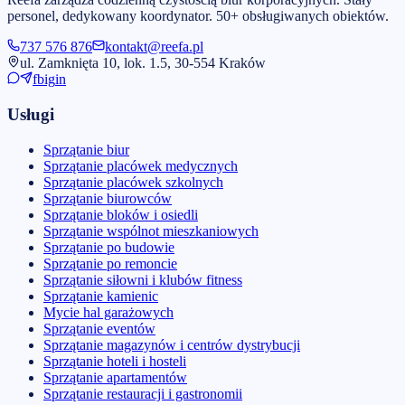
personel, dedykowany koordynator. 50+ obsługiwanych obiektów.
737 576 876
kontakt@reefa.pl
ul. Zamknięta 10, lok. 1.5, 30-554 Kraków
fb
ig
in
Usługi
Sprzątanie biur
Sprzątanie placówek medycznych
Sprzątanie placówek szkolnych
Sprzątanie biurowców
Sprzątanie bloków i osiedli
Sprzątanie wspólnot mieszkaniowych
Sprzątanie po budowie
Sprzątanie po remoncie
Sprzątanie siłowni i klubów fitness
Sprzątanie kamienic
Mycie hal garażowych
Sprzątanie eventów
Sprzątanie magazynów i centrów dystrybucji
Sprzątanie hoteli i hosteli
Sprzątanie apartamentów
Sprzątanie restauracji i gastronomii