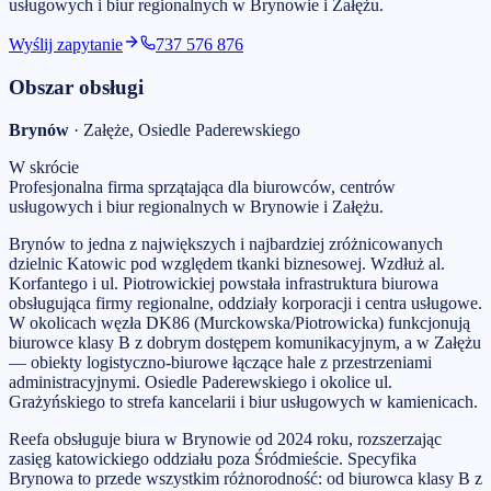
usługowych i biur regionalnych w Brynowie i Załężu.
Wyślij zapytanie
737 576 876
Obszar obsługi
Brynów
·
Załęże, Osiedle Paderewskiego
W skrócie
Profesjonalna firma sprzątająca dla biurowców, centrów
usługowych i biur regionalnych w Brynowie i Załężu.
Brynów to jedna z największych i najbardziej zróżnicowanych
dzielnic Katowic pod względem tkanki biznesowej. Wzdłuż al.
Korfantego i ul. Piotrowickiej powstała infrastruktura biurowa
obsługująca firmy regionalne, oddziały korporacji i centra usługowe.
W okolicach węzła DK86 (Murckowska/Piotrowicka) funkcjonują
biurowce klasy B z dobrym dostępem komunikacyjnym, a w Załężu
— obiekty logistyczno-biurowe łączące hale z przestrzeniami
administracyjnymi. Osiedle Paderewskiego i okolice ul.
Grażyńskiego to strefa kancelarii i biur usługowych w kamienicach.
Reefa obsługuje biura w Brynowie od 2024 roku, rozszerzając
zasięg katowickiego oddziału poza Śródmieście. Specyfika
Brynowa to przede wszystkim różnorodność: od biurowca klasy B z