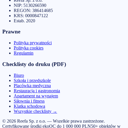
Reefa Sp. z o.o.
NIP:
5130266590
REGON:
386414685
KRS:
0000847122
Estab.
2020
Prawne
Polityka prywatności
Polityka cookies
Regulamin
Checklisty do druku (PDF)
Biuro
Szkoła i przedszkole
Placówka medyczna
Restauracja i gastronomia
Apartament na wynajem
Siłownia i fitness
Klatka schodowa
Wszystkie checklisty
→
© 2026 Reefa Sp. z o.o. — Wszelkie prawa zastrzeżone.
Certyfikowane środki eko
OC do 1 000 000 PLN
50+ obiektów w